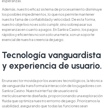
esperanzas.
Además, nuestro eficaz sistema de procesamiento disminuye
los posibles impedimentos, lo que nos permite mantener
nuestra fama de confiabilidad y velocidad. De esta forma,
nuestro objetivo no es solo cumplir, sino sobrepasar sus
esperanzas en cuanto a pagos. En Sankra Casino, los pagos
rápidos y eficientes no son solo una meta; son un soporte
esencial de nuestra creencia de juego.
Tecnología vanguardista
y experiencia de usuario.
En una sector movida por los avances tecnológicos, la técnica
de vanguardia transforma la interacción de los jugadores con
Sankra Casino. Nuestra interfaz de usuario está
meticulosamente diseñada, proporcionando una exploración
fluida que optimiza nuestro entorno de juego. Priorizamos la
usabilidad, asegurando que todas las funciones sean