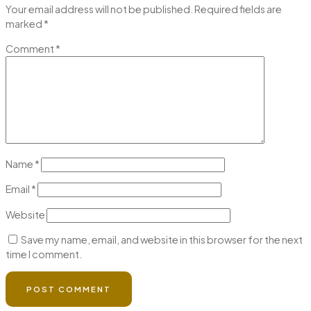
Your email address will not be published.
Required fields are
marked
*
Comment
*
Name
*
Email
*
Website
Save my name, email, and website in this browser for the next
time I comment.