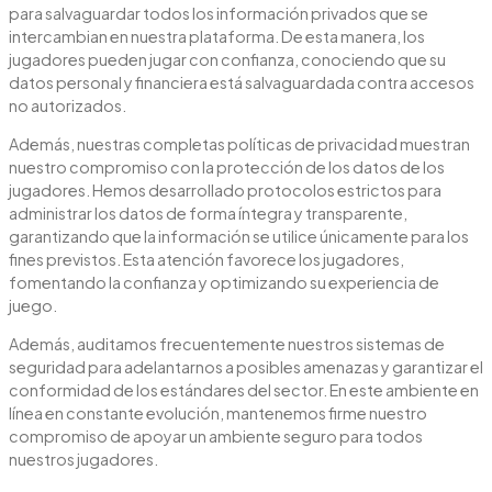
para salvaguardar todos los información privados que se
intercambian en nuestra plataforma. De esta manera, los
jugadores pueden jugar con confianza, conociendo que su
datos personal y financiera está salvaguardada contra accesos
no autorizados.
Además, nuestras completas políticas de privacidad muestran
nuestro compromiso con la protección de los datos de los
jugadores. Hemos desarrollado protocolos estrictos para
administrar los datos de forma íntegra y transparente,
garantizando que la información se utilice únicamente para los
fines previstos. Esta atención favorece los jugadores,
fomentando la confianza y optimizando su experiencia de
juego.
Además, auditamos frecuentemente nuestros sistemas de
seguridad para adelantarnos a posibles amenazas y garantizar el
conformidad de los estándares del sector. En este ambiente en
línea en constante evolución, mantenemos firme nuestro
compromiso de apoyar un ambiente seguro para todos
nuestros jugadores.