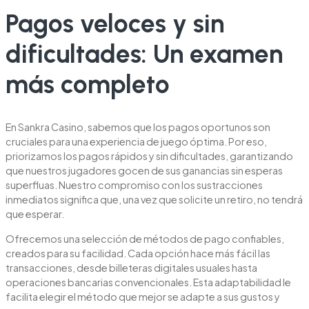
Pagos veloces y sin
dificultades: Un examen
más completo
En Sankra Casino, sabemos que los pagos oportunos son
cruciales para una experiencia de juego óptima. Por eso,
priorizamos los pagos rápidos y sin dificultades, garantizando
que nuestros jugadores gocen de sus ganancias sin esperas
superfluas. Nuestro compromiso con los sustracciones
inmediatos significa que, una vez que solicite un retiro, no tendrá
que esperar.
Ofrecemos una selección de métodos de pago confiables,
creados para su facilidad. Cada opción hace más fácil las
transacciones, desde billeteras digitales usuales hasta
operaciones bancarias convencionales. Esta adaptabilidad le
facilita elegir el método que mejor se adapte a sus gustos y