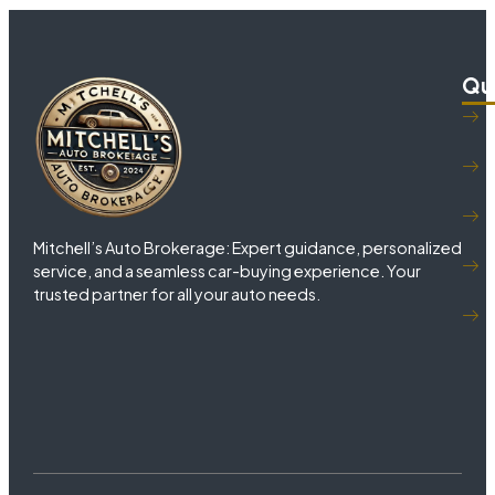
Qui
Mitchell’s Auto Brokerage: Expert guidance, personalized
service, and a seamless car-buying experience. Your
trusted partner for all your auto needs.