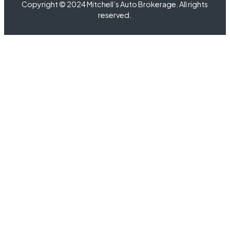
Copyright © 2024 Mitchell’s Auto Brokerage. All rights
reserved.