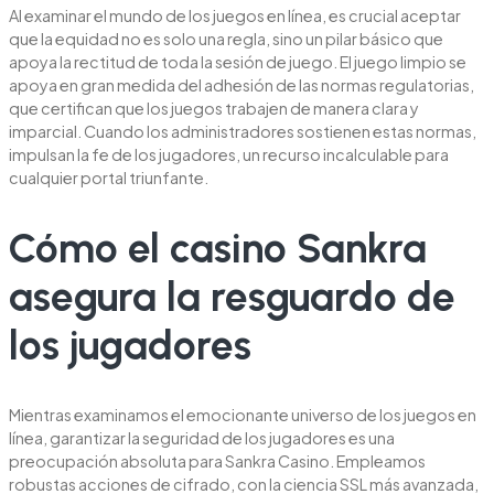
Al examinar el mundo de los juegos en línea, es crucial aceptar
que la equidad no es solo una regla, sino un pilar básico que
apoya la rectitud de toda la sesión de juego. El juego limpio se
apoya en gran medida del adhesión de las normas regulatorias,
que certifican que los juegos trabajen de manera clara y
imparcial. Cuando los administradores sostienen estas normas,
impulsan la fe de los jugadores, un recurso incalculable para
cualquier portal triunfante.
Cómo el casino Sankra
asegura la resguardo de
los jugadores
Mientras examinamos el emocionante universo de los juegos en
línea, garantizar la seguridad de los jugadores es una
preocupación absoluta para Sankra Casino. Empleamos
robustas acciones de cifrado, con la ciencia SSL más avanzada,