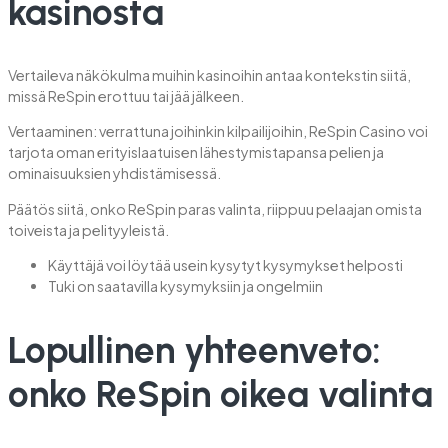
kasinosta
Vertaileva näkökulma muihin kasinoihin antaa kontekstin siitä,
missä ReSpin erottuu tai jää jälkeen.
Vertaaminen: verrattuna joihinkin kilpailijoihin, ReSpin Casino voi
tarjota oman erityislaatuisen lähestymistapansa pelien ja
ominaisuuksien yhdistämisessä.
Päätös siitä, onko ReSpin paras valinta, riippuu pelaajan omista
toiveista ja pelityyleistä.
Käyttäjä voi löytää usein kysytyt kysymykset helposti
Tuki on saatavilla kysymyksiin ja ongelmiin
Lopullinen yhteenveto:
onko ReSpin oikea valinta