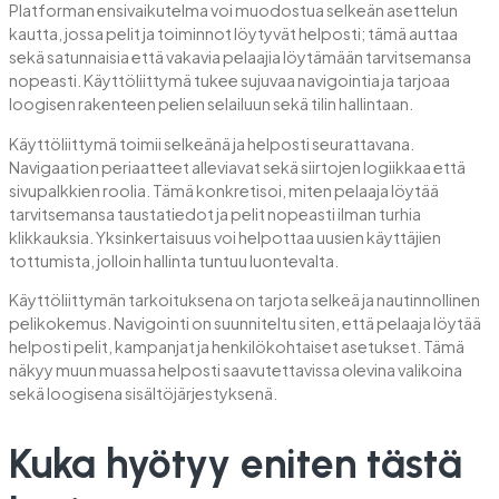
Platforman ensivaikutelma voi muodostua selkeän asettelun
kautta, jossa pelit ja toiminnot löytyvät helposti; tämä auttaa
sekä satunnaisia että vakavia pelaajia löytämään tarvitsemansa
nopeasti. Käyttöliittymä tukee sujuvaa navigointia ja tarjoaa
loogisen rakenteen pelien selailuun sekä tilin hallintaan.
Käyttöliittymä toimii selkeänä ja helposti seurattavana.
Navigaation periaatteet alleviavat sekä siirtojen logiikkaa että
sivupalkkien roolia. Tämä konkretisoi, miten pelaaja löytää
tarvitsemansa taustatiedot ja pelit nopeasti ilman turhia
klikkauksia. Yksinkertaisuus voi helpottaa uusien käyttäjien
tottumista, jolloin hallinta tuntuu luontevalta.
Käyttöliittymän tarkoituksena on tarjota selkeä ja nautinnollinen
pelikokemus. Navigointi on suunniteltu siten, että pelaaja löytää
helposti pelit, kampanjat ja henkilökohtaiset asetukset. Tämä
näkyy muun muassa helposti saavutettavissa olevina valikoina
sekä loogisena sisältöjärjestyksenä.
Kuka hyötyy eniten tästä