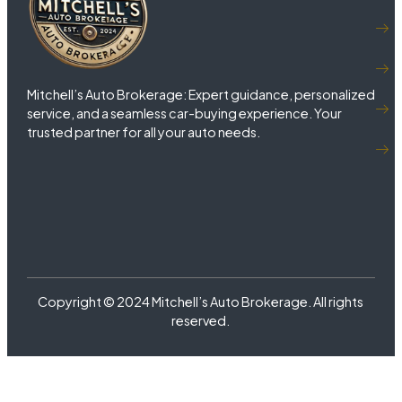
Mitchell’s Auto Brokerage: Expert guidance, personalized
service, and a seamless car-buying experience. Your
trusted partner for all your auto needs.
Copyright © 2024 Mitchell’s Auto Brokerage. All rights
reserved.