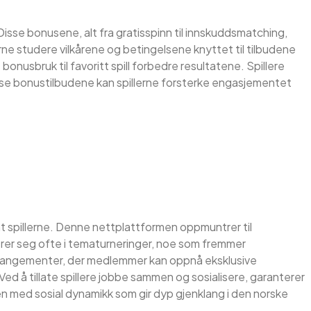
isse bonusene, alt fra gratisspinn til innskuddsmatching,
rne studere vilkårene og betingelsene knyttet til tilbudene
bonusbruk til favoritt spill forbedre resultatene. Spillere
isse bonustilbudene kan spillerne forsterke engasjementet
t spillerne. Denne nettplattformen oppmuntrer til
jerer seg ofte i tematurneringer, noe som fremmer
arrangementer, der medlemmer kan oppnå eksklusive
Ved å tillate spillere jobbe sammen og sosialisere, garanterer
n med sosial dynamikk som gir dyp gjenklang i den norske