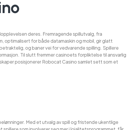
ino
opplevelsen deres. Fremragende spillutvalg, fra
orm, optimalisert for både datamaskin og mobil, gir glatt
traktelig, og baner vei for vedvarende spilling. Spillere
sjon. Til slutt fremmer casinoets forpliktelse til ansvarlig
genskaper posisjonerer Robocat Casino samlet sett som et
lønninger. Med et utvalg av spill og fristende ukentlige
 spillere som involverer seg mer i lojalitetsprogrammet, får