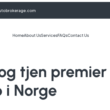
autobrokerage.com
Home
About Us
Services
FAQs
Contact Us
l og tjen premie
 i Norge