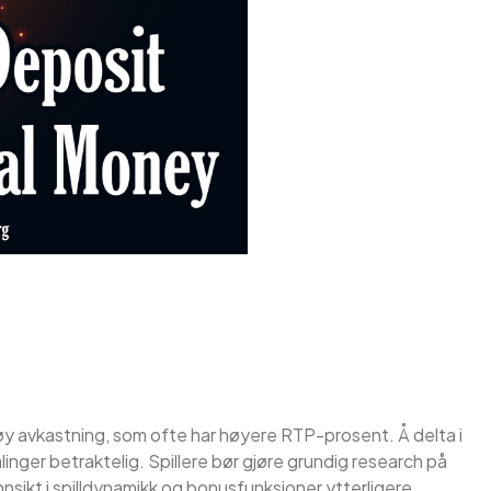
øy avkastning, som ofte har høyere RTP-prosent. Å delta i
alinger betraktelig. Spillere bør gjøre grundig research på
innsikt i spilldynamikk og bonusfunksjoner ytterligere