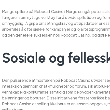
Mange spillere på Robocat Casino i Norge unngår potensialet
fungerer som nyttige verktøy for å utvide spilletiden og for
omhyggelig. Å gripe omsetningskrav og utløpsdatoer er essensie
anbefales å ofte sjekke for kampanjer og lojalitetsprogram
og den generelle suksessen hos Robocat Casino, og gjøre en t
Sosiale og felles
Den pulserende atmosfæren på Robocat Casino utvider seg uto
interaksjon gjennom chat-muligheter og forum, slik at bruker
vennskapelig konkurranse samtidig som de bygger kameratsk
belønninger og bonuser. Disse initiativene forsterker ikke ba
Robocat Casino at spilling ikke bare er en ensom oppgave, m
spillkulturen.