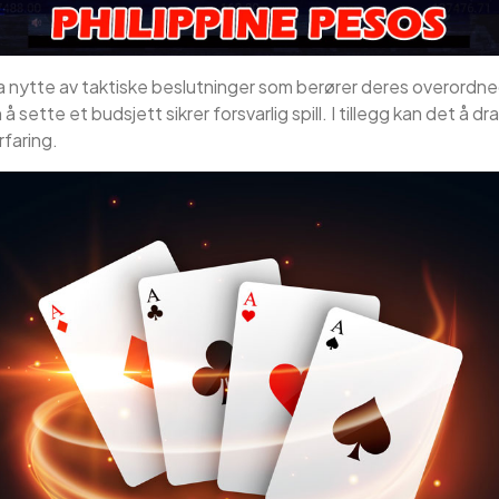
ra nytte av taktiske beslutninger som berører deres overordne
sette et budsjett sikrer forsvarlig spill. I tillegg kan det å dr
faring.