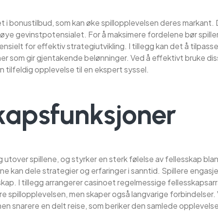
 i bonustilbud, som kan øke spillopplevelsen deres markant. D
høye gevinstpotensialet. For å maksimere fordelene bør spille
lt for effektiv strategiutvikling. I tillegg kan det å tilpasse 
mer som gir gjentakende belønninger. Ved å effektivt bruke d
ilfeldig opplevelse til en ekspert syssel.
skapsfunksjoner
ver spillene, og styrker en sterk følelse av fellesskap blan
ne kan dele strategier og erfaringer i sanntid. Spillere engas
ap. I tillegg arrangerer casinoet regelmessige fellesskaps
re spillopplevelsen, men skaper også langvarige forbindelser. 
en snarere en delt reise, som beriker den samlede opplevelse