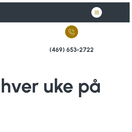
(469) 653-2722
r hver uke på