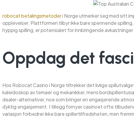
robocat betalingsmetoder
i Norge utmerker seg med sitt imp
opplevelser. Plattformen tilbyr ikke bare spennende spillin
hyppig spilling, er potensialet for innbringende avkastninge
Oppdag det fasci
Hos Robocat Casino i Norge tiltrekker det livlige spillutvalg
kaleidoskop av temaer og mekanikker, mens bordspillentusiaster
dealer-alternativer, noe som bringer en engasjerende atmosfæ
dyktig engasjement. I tillegg fornyer casinoet ofte tilbuden
variasjon forbedrer ikke bare spillertilfredsheten, men fremmer