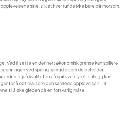
lopplevelsene sine, slik at hver runde ikke bare blir morsom,
ge. Ved å sette en definert økonomisk grense kan spillere
te spenningen ved spilling samtidig som de beholder
rbedrer også kvaliteten på spilleventyret. I tillegg kan
ringer for å optimalisere den samlede opplevelsen. Til
vne til å øke gleden på en forsvarlig måte.