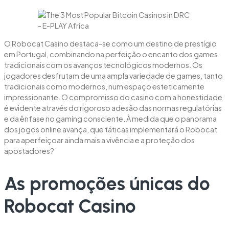
O Robocat Casino destaca-se como um destino de prestígio
em Portugal, combinando na perfeição o encanto dos games
tradicionais com os avanços tecnológicos modernos. Os
jogadores desfrutam de uma ampla variedade de games, tanto
tradicionais como modernos, num espaço esteticamente
impressionante. O compromisso do casino com a honestidade
é evidente através do rigoroso adesão das normas regulatórias
e da ênfase no gaming consciente. À medida que o panorama
dos jogos online avança, que táticas implementará o Robocat
para aperfeiçoar ainda mais a vivência e a proteção dos
apostadores?
As promoções únicas do
Robocat Casino