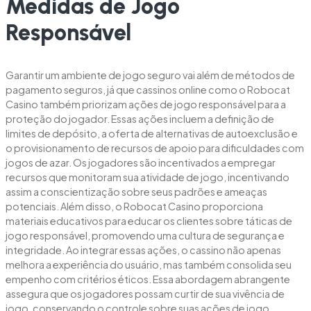
Medidas de Jogo
Responsável
Garantir um ambiente de jogo seguro vai além de métodos de
pagamento seguros, já que cassinos online como o Robocat
Casino também priorizam ações de jogo responsável para a
proteção do jogador. Essas ações incluem a definição de
limites de depósito, a oferta de alternativas de autoexclusão e
o provisionamento de recursos de apoio para dificuldades com
jogos de azar. Os jogadores são incentivados a empregar
recursos que monitoram sua atividade de jogo, incentivando
assim a conscientização sobre seus padrões e ameaças
potenciais. Além disso, o Robocat Casino proporciona
materiais educativos para educar os clientes sobre táticas de
jogo responsável, promovendo uma cultura de segurança e
integridade. Ao integrar essas ações, o cassino não apenas
melhora a experiência do usuário, mas também consolida seu
empenho com critérios éticos. Essa abordagem abrangente
assegura que os jogadores possam curtir de sua vivência de
jogo, conservando o controle sobre suas ações de jogo.