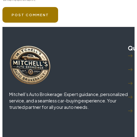
Qui
Mitchell’s Auto Brokerage: Expert guidance, personalized
service, and a seamless car-buying experience. Your
trusted partner for all your auto needs.