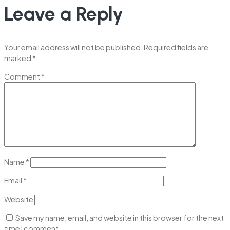
Leave a Reply
Your email address will not be published.
Required fields are
marked
*
Comment
*
Name
*
Email
*
Website
Save my name, email, and website in this browser for the next
time I comment.