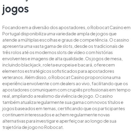
jogos
Focando em a diversão dos apostadores, o Robocat Casino em
Portugal disponibiliza uma variedade ampla de jogos que
atende a múltiplas escolhas e graus de competência. O cassino
apresenta uma vasta gama de slots, desde os tradicionais de
três rolos até os modernos slots de vídeo com histórias
envolventes e imagens de alta qualidade. Os jogos de mesa,
incluindo blackjack, roleta europeia e bacará, oferecem
elementos estratégicos sofisticados para apostadores
veteranos. Além disso, o Robocat Casino proporciona uma
experiência envolvente com dealers ao vivo, facilitando que os
apostadores comuniquem com crupiês profissionais em tempo
real, ampliando a realismo da vivência de jogo. O casino
também atualiza regularmente sua gama com novos títulos e
jogos baseados em temas, certificando que os participantes
continuem interessados e achem regularmente novas
alternativas para investigar e aperfeiçoar ao longo de sua
trajetória de jogo no Robocat.