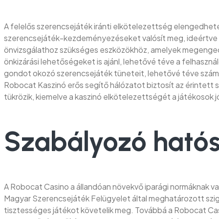
A felelős szerencsejáték iránti elkötelezettség elengedhet
szerencsejáték-kezdeményezéseket valósít meg, ideértve a 
önvizsgálathoz szükséges eszközökhöz, amelyek megengedik
önkizárási lehetőségeket is ajánl, lehetővé téve a felhaszn
gondot okozó szerencsejáték tüneteit, lehetővé téve számu
Robocat Kaszinó erős segítő hálózatot biztosít az érintett
tükrözik, kiemelve a kaszinó elkötelezettségét a játékosok j
Szabályozó hatós
A Robocat Casino a állandóan növekvő iparági normáknak val
Magyar Szerencsejáték Felügyelet által meghatározott szigo
tisztességes játékot követelik meg. Továbbá a Robocat Cas