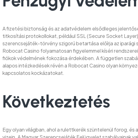
Pénzügyi védelem
A fizetési biztonság és az adatvédelem elsődleges jelentő
titkosítási protokollokat, például SSL (Secure Socket Laye
szerencsejáték-törvény szigorú betartása előírja az iparág
Robocat Casino folyamatosan figyelemmel kíséri rendszerei
fiókok védelmének fokozása érdekében. A független szabál
alapos intézkedések révén a Robocat Casino olyan környezet
kapcsolatos kockázatokat.
Következtetés
Egy olyan világban, ahol a rulettkerék szüntelenül forog, é
vizein. A Magyar Szerencsejáték Felügyelet szabályainak va