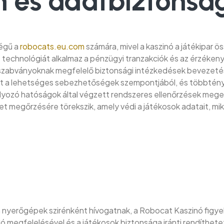
 és adatbiztonsá
ségű a
robocats.eu.com
számára, mivel a kaszinó a játékipar
r) technológiát alkalmaz a pénzügyi tranzakciók és az érzéke
i szabványoknak megfelelő biztonsági intézkedések bevezetésé
t a lehetséges sebezhetőségek szempontjából, és többtényez
yozó hatóságok által végzett rendszeres ellenőrzések meger
 megőrzésére törekszik, amely védi a játékosok adatait, mik
s a nyerőgépek szirénként hívogatnak, a Robocat Kaszinó figye
ló megfelelésével és a játékosok biztonsága iránti rendíthe