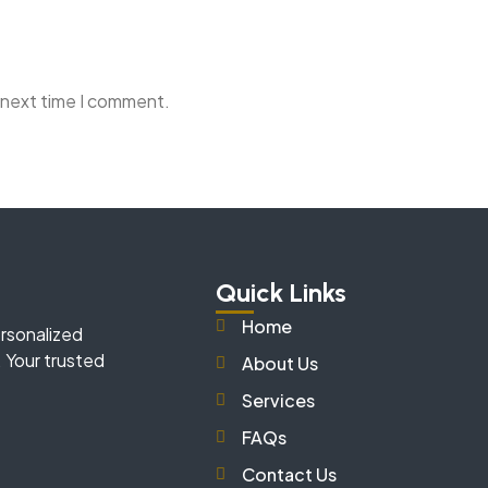
 next time I comment.
Quick Links
Home
ersonalized
 Your trusted
About Us
Services
FAQs
Contact Us