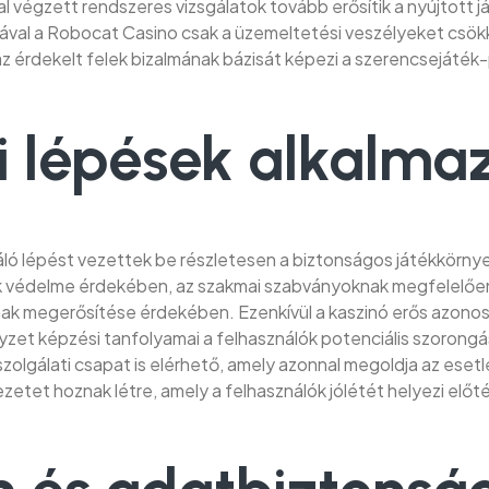
al végzett rendszeres vizsgálatok tovább erősítik a nyújtott
sával a Robocat Casino csak a üzemeltetési veszélyeket csökk
az érdekelt felek bizalmának bázisát képezi a szerencsejáték
i lépések alkalma
ló lépést vezettek be részletesen a biztonságos játékkörny
atok védelme érdekében, az szakmai szabványoknak megfelelőe
ának megerősítése érdekében. Ezenkívül a kaszinó erős azonosí
et képzési tanfolyamai a felhasználók potenciális szorongás
olgálati csapat is elérhető, amely azonnal megoldja az esetl
tet hoznak létre, amely a felhasználók jólétét helyezi előt