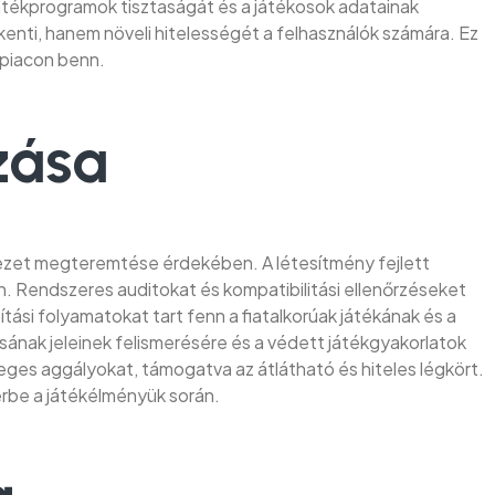
 játékprogramok tisztaságát és a játékosok adatainak
enti, hanem növeli hitelességét a felhasználók számára. Ez
-piacon benn.
zása
ezet megteremtése érdekében. A létesítmény fejlett
n. Rendszeres auditokat és kompatibilitási ellenőrzéseket
tási folyamatokat tart fenn a fiatalkorúak játékának és a
ának jeleinek felismerésére és a védett játékgyakorlatok
eges aggályokat, támogatva az átlátható és hiteles légkört.
érbe a játékélményük során.