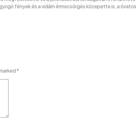
yogó fények és a vidám érmecsörgés közepette is, a óvatos j
e marked
*