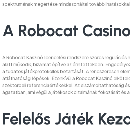
spektrumának megértése mindazonáltal további hatásokkal b
A Robocat Casino
A Robocat Kaszinó licencelési rendszere szoros regulációs 
alatt működik, bizalmat építve az érintettekben. Engedélyezési
a tudatos játékprotokollok betartását. A rendszeresen ele
átláthatósági lépések. Ezenkívül a Robocat Kaszinó elkötel
szektorbeli referenciaértékekkel. Az elszámoltathatóság és 
ágazatban, ami végül a játékosok bizalmának fokozását és 
Felelős Játék Ke