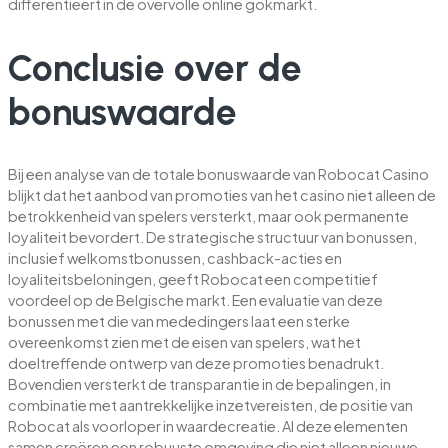
differentieert in de overvolle online gokmarkt.
Conclusie over de
bonuswaarde
Bij een analyse van de totale bonuswaarde van Robocat Casino
blijkt dat het aanbod van promoties van het casino niet alleen de
betrokkenheid van spelers versterkt, maar ook permanente
loyaliteit bevordert. De strategische structuur van bonussen,
inclusief welkomstbonussen, cashback-acties en
loyaliteitsbeloningen, geeft Robocat een competitief
voordeel op de Belgische markt. Een evaluatie van deze
bonussen met die van mededingers laat een sterke
overeenkomst zien met de eisen van spelers, wat het
doeltreffende ontwerp van deze promoties benadrukt.
Bovendien versterkt de transparantie in de bepalingen, in
combinatie met aantrekkelijke inzetvereisten, de positie van
Robocat als voorloper in waardecreatie. Al deze elementen
samen creëren een robuuste omgeving die niet alleen nieuwe