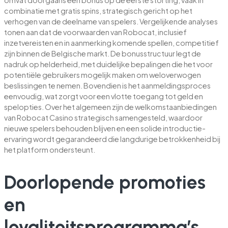
omvat doorgaans een bonus op de eerste storting, vaak in
combinatie met gratis spins, strategisch gericht op het
verhogen van de deelname van spelers. Vergelijkende analyses
tonen aan dat de voorwaarden van Robocat, inclusief
inzetvereisten en in aanmerking komende spellen, competitief
zijn binnen de Belgische markt. De bonusstructuur legt de
nadruk op helderheid, met duidelijke bepalingen die het voor
potentiële gebruikers mogelijk maken om weloverwogen
beslissingen te nemen. Bovendien is het aanmeldingsproces
eenvoudig, wat zorgt voor een vlotte toegang tot geld en
spelopties. Over het algemeen zijn de welkomstaanbiedingen
van Robocat Casino strategisch samengesteld, waardoor
nieuwe spelers behouden blijven en een solide introductie-
ervaring wordt gegarandeerd die langdurige betrokkenheid bij
het platform ondersteunt.
Doorlopende promoties
en
loyaliteitsprogramma’s