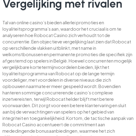
Vergelijking met rivalen
Tal van online casino’s bieden allerlei promoties en
loyaliteitsprogramma’s aan, waardoor het cruciaal is om te
analyseren hoe Robocat Casino zich verhoudt tot de
concurrentie. Een objectieve vergelijking laat zien dat Robocat
op verschillende vlakken uitblinkt, met name in
welkomstbonussen en permanente promoties die specifiek zijn
afgestemd op spelers in België. Hoewel concurrenten mogelijk
vergelijkbare kortetermijnvoordelen bieden, lijkt het
loyaliteitsprogramma van Robocat op de lange termijn
voordeliger, met voordelen in diverse niveaus die zich
opbouwen naarmate er meer gespeeld wordt. Bovendien
hanteren sommige concurrerende casino’s complexe
inzetvereisten, terwijl Robocat helder blijft met betere
voorwaarden. Dit zorgt voor een betere klantervaring en sluit
aan bij de verwachtingen van spelers op het gebied van
integriteit en toegankelijkheid. Kortom, de tactische aanpak van
Robocat Casino accentueert de commitment aan
mededingende bonusaanbiedingen, waarmee het zich