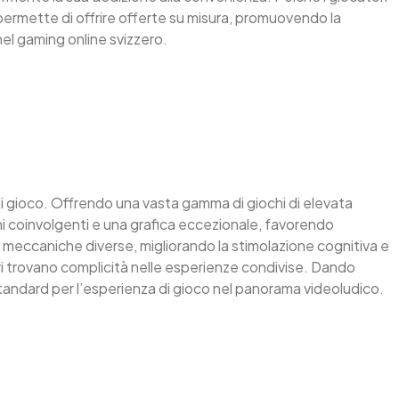
 permette di offrire offerte su misura, promuovendo la
el gaming online svizzero.
di gioco. Offrendo una vasta gamma di giochi di elevata
ioni coinvolgenti e una grafica eccezionale, favorendo
 e meccaniche diverse, migliorando la stimolazione cognitiva e
tori trovano complicità nelle esperienze condivise. Dando
tandard per l’esperienza di gioco nel panorama videoludico.