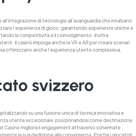
 all’integrazione di tecnologie all’avanguardia che innalzano
omizzare l’esperienza di gioco, garantendo esperienze uniche e
ando la competitività e il coinvolgimento. Inoltre,
 utenti. Il casinò impiega anche la VR e AR per creare scenari
ci, ma ottimizzano anche l’esperienza utente complessiva,
cato svizzero
italizzando su una fusione unica di tecnica innovativa e
rienza utente eccezionale, posizionandosi come destinazione
bocat Casino migliora il engagement attraverso schermate
iormente la sua dedizione alla convenienza. Poiché i giocatori