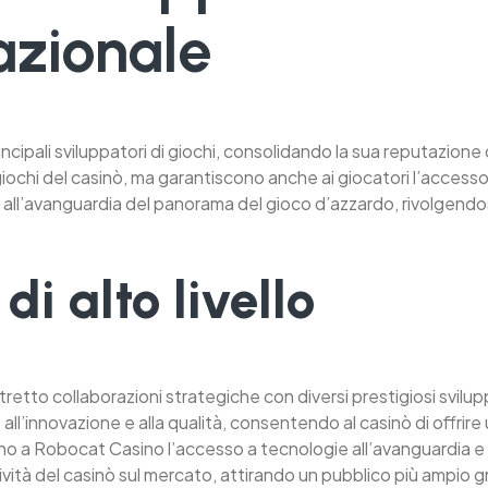
azionale
ipali sviluppatori di giochi, consolidando la sua reputazione d
ochi del casinò, ma garantiscono anche ai giocatori l’accesso a
ca all’avanguardia del panorama del gioco d’azzardo, rivolgendo
di alto livello
tretto collaborazioni strategiche con diversi prestigiosi svilup
ll’innovazione e alla qualità, consentendo al casinò di offrire 
urano a Robocat Casino l’accesso a tecnologie all’avanguardia 
tà del casinò sul mercato, attirando un pubblico più ampio grazie