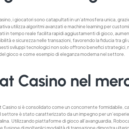
ino, i giocatori sono catapultati in un’atmosfera unica, grazie
vativa utilizza algoritmi avanzati e machine learning per cust
ti in tempo reale facilita rapidi aggiustamenti di gioco, aument
lità e sicurezza nelle transazioni, favorendo la fiducia tra gli
 Questi sviluppi tecnologici non solo offrono benefici strategi
del gioco e come esempio di eleganza moderna nel settore.
at Casino nel mer
 Casino si è consolidato come un concorrente formidabile, cap
 nel settore è stato caratterizzato da un impegno per un’espe
drenalina. Utilizzando piattaforme di gioco all’avanguardia, Ro
le fusione di molteplici modalità di transazione dimostra ulter