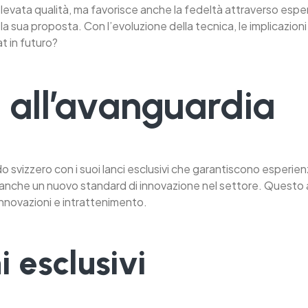
levata qualità, ma favorisce anche la fedeltà attraverso espe
 la sua proposta. Con l’evoluzione della tecnica, le implicazioni
t in futuro?
i all’avanguardia
svizzero con i suoi lanci esclusivi che garantiscono esperienz
ce anche un nuovo standard di innovazione nel settore. Quest
 innovazioni e intrattenimento.
i esclusivi