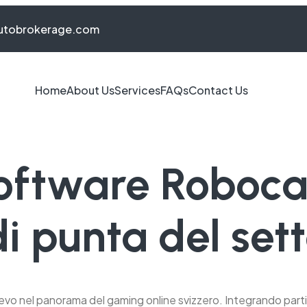
autobrokerage.com
Home
About Us
Services
FAQs
Contact Us
 software Roboca
di punta del set
evo nel panorama del gaming online svizzero. Integrando partit