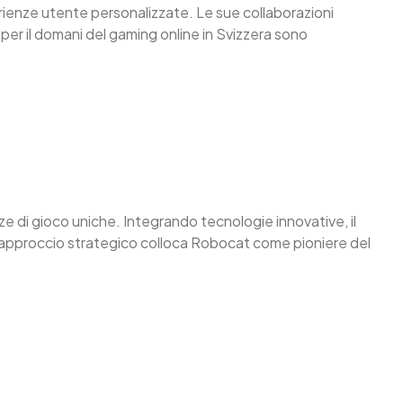
rienze utente personalizzate. Le sue collaborazioni
 per il domani del gaming online in Svizzera sono
e di gioco uniche. Integrando tecnologie innovative, il
o approccio strategico colloca Robocat come pioniere del