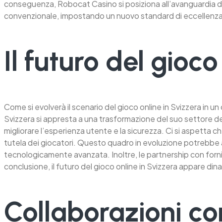
conseguenza, Robocat Casino si posiziona all’avanguardia de
convenzionale, impostando un nuovo standard di eccellenza
Il futuro del gioco
Come si evolverà il scenario del gioco online in Svizzera in un
Svizzera si appresta a una trasformazione del suo settore del 
migliorare l’esperienza utente e la sicurezza. Ci si aspett
tutela dei giocatori. Questo quadro in evoluzione potrebbe 
tecnologicamente avanzata. Inoltre, le partnership con fornito
conclusione, il futuro del gioco online in Svizzera appare di
Collaborazioni con