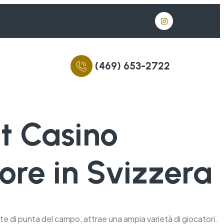
(469) 653-2722
t Casino
tore in Svizzera
e di punta del campo, attrae una ampia varietà di giocatori.