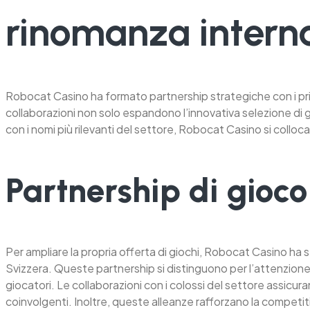
rinomanza intern
Robocat Casino ha formato partnership strategiche con i princ
collaborazioni non solo espandono l’innovativa selezione di gi
con i nomi più rilevanti del settore, Robocat Casino si collo
Partnership di gioco 
Per ampliare la propria offerta di giochi, Robocat Casino ha s
Svizzera. Queste partnership si distinguono per l’attenzione a
giocatori. Le collaborazioni con i colossi del settore assic
coinvolgenti. Inoltre, queste alleanze rafforzano la competitivi