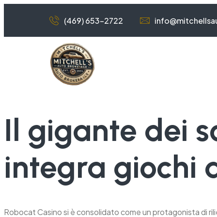
(469) 653-2722
info@mitchells
Il gigante dei
integra giochi 
Robocat Casino si è consolidato come un protagonista di rili