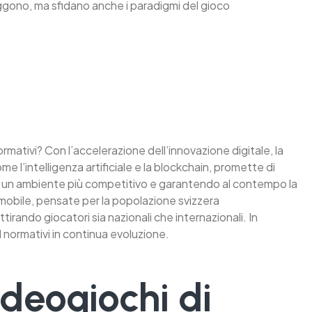
ggono, ma sfidano anche i paradigmi del gioco
ormativi? Con l’accelerazione dell’innovazione digitale, la
e l’intelligenza artificiale e la blockchain, promette di
ndo un ambiente più competitivo e garantendo al contempo la
mobile, pensate per la popolazione svizzera
irando giocatori sia nazionali che internazionali. In
 normativi in continua evoluzione.
ideogiochi di