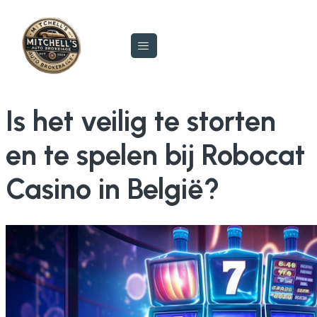
Is het veilig te storten
en te spelen bij Robocat
Casino in België?