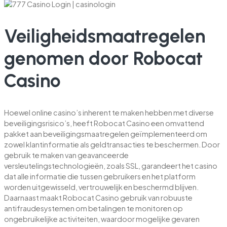
Veiligheidsmaatregelen
genomen door Robocat
Casino
Hoewel online casino’s inherent te maken hebben met diverse
beveiligingsrisico’s, heeft Robocat Casino een omvattend
pakket aan beveiligingsmaatregelen geïmplementeerd om
zowel klantinformatie als geldtransacties te beschermen. Door
gebruik te maken van geavanceerde
versleutelingstechnologieën, zoals SSL, garandeert het casino
dat alle informatie die tussen gebruikers en het platform
worden uitgewisseld, vertrouwelijk en beschermd blijven.
Daarnaast maakt Robocat Casino gebruik van robuuste
antifraudesystemen om betalingen te monitoren op
ongebruikelijke activiteiten, waardoor mogelijke gevaren