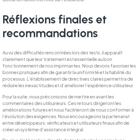
Réflexions finales et
recommandations
Au vu des difficultés rencontrées lors des tests, il apparaît
clairement que leur traitement est essentielle au bon
fonctionnement de nos imprimantes. Nous devons favoriser les
bonnes pratiques afin de garantir la uniformité et la fiabilité du
processus. L’établissement de directives claires permettra de
réduire les inexactitudes et d’améliorer l’expérience utilisateur.
Pour la suite, nous préconisons de mettre en avant les
commentaires des utilisateurs. Ces retours dirigeront les
améliorations futures et nous faciliteront de nous conformer à
l’évolution des exigences. Nous encourageons la partenariat
entre développeurs, vérificateurs et utilisateurs finaux afin de
créer un système d’assistance intégral.