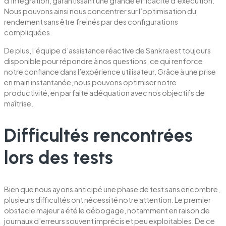
d’intégration, garantissant une grande efficacité d’exécution.
Nous pouvons ainsi nous concentrer sur l’optimisation du
rendement sans être freinés par des configurations
compliquées.
De plus, l’équipe d’assistance réactive de Sankra est toujours
disponible pour répondre à nos questions, ce qui renforce
notre confiance dans l’expérience utilisateur. Grâce à une prise
en main instantanée, nous pouvons optimiser notre
productivité, en parfaite adéquation avec nos objectifs de
maîtrise.
Difficultés rencontrées
lors des tests
Bien que nous ayons anticipé une phase de test sans encombre,
plusieurs difficultés ont nécessité notre attention. Le premier
obstacle majeur a été le débogage, notamment en raison de
journaux d’erreurs souvent imprécis et peu exploitables. De ce