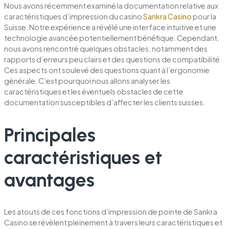
Nous avons récemment examiné la documentation relative aux
caractéristiques d’impression du casino
Sankra Casino
pour la
Suisse. Notre expérience a révélé une interface intuitive et une
technologie avancée potentiellement bénéfique. Cependant,
nous avons rencontré quelques obstacles, notamment des
rapports d’erreurs peu clairs et des questions de compatibilité.
Ces aspects ont soulevé des questions quant à l’ergonomie
générale. C’est pourquoi nous allons analyser les
caractéristiques et les éventuels obstacles de cette
documentation susceptibles d’affecter les clients suisses.
Principales
caractéristiques et
avantages
Les atouts de ces fonctions d’impression de pointe de Sankra
Casino se révèlent pleinement à travers leurs caractéristiques et