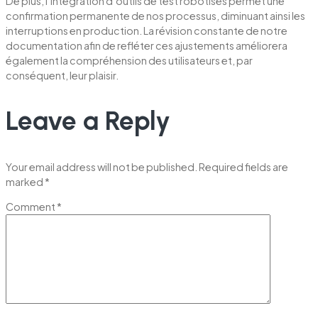
De plus, l’intégration d’outils de test robotisés permet une
confirmation permanente de nos processus, diminuant ainsi les
interruptions en production. La révision constante de notre
documentation afin de refléter ces ajustements améliorera
également la compréhension des utilisateurs et, par
conséquent, leur plaisir.
Leave a Reply
Your email address will not be published.
Required fields are
marked
*
Comment
*