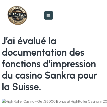
J’ai évalué la
documentation des
fonctions d’impression
du casino Sankra pour
la Suisse.