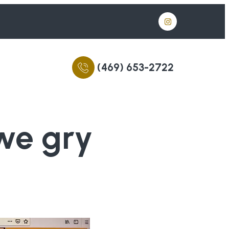
(469) 653-2722
we gry