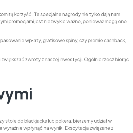
komitą korzyść. Te specjalne nagrody nie tylko dają nam
szymi promocjami jest niezwykle ważne, ponieważ mogą one
opasowanie wpłaty, gratisowe spiny, czy premie cashback,
zwiększać zwroty z naszej inwestycji. Ogólnie rzecz biorąc
owymi
 stole do blackjacka lub pokera, bierzemy udział w
e wyraźnie wpłynąć na wynik. Ekscytacja związane z