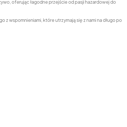
ywo, oferując łagodne przejście od pasji hazardowej do
 z wspomnieniami, które utrzymają się z nami na długo po