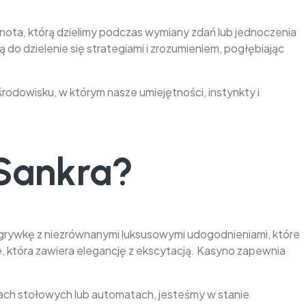
ólnota, którą dzielimy podczas wymiany zdań lub jednoczenia
 do dzielenie się strategiami i zrozumieniem, pogłębiając
rodowisku, w którym nasze umiejętności, instynkty i
 Sankra?
zgrywkę z niezrównanymi luksusowymi udogodnieniami, które
e, która zawiera elegancję z ekscytacją. Kasyno zapewnia
rach stołowych lub automatach, jesteśmy w stanie