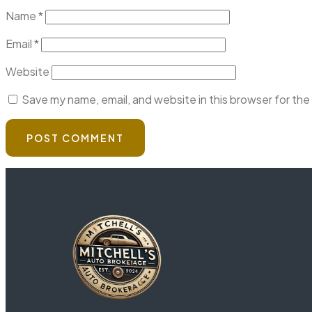
Name
*
Email
*
Website
Save my name, email, and website in this browser for the