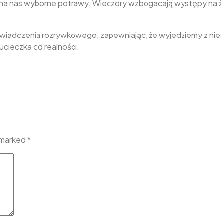
ą na nas wyborne potrawy. Wieczory wzbogacają występy na ż
iadczenia rozrywkowego, zapewniając, że wyjedziemy z niego
 ucieczka od realności.
e marked
*