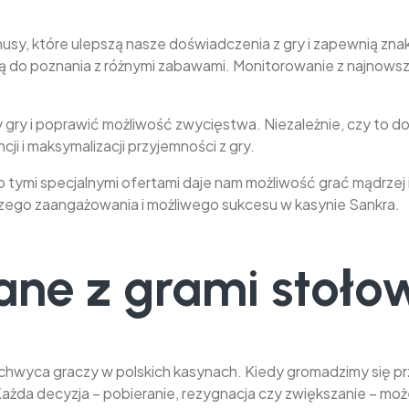
nusy, które ulepszą nasze doświadczenia z gry i zapewnią zna
ają do poznania z różnymi zabawami. Monitorowanie z najnow
 gry i poprawić możliwość zwycięstwa. Niezależnie, czy to d
i i maksymalizacji przyjemności z gry.
ymi specjalnymi ofertami daje nam możliwość grać mądrzej i 
zego zaangażowania i możliwego sukcesu w kasynie Sankra.
ane z grami stoł
hwyca graczy w polskich kasynach. Kiedy gromadzimy się przy
ażda decyzja – pobieranie, rezygnacja czy zwiększanie – moż