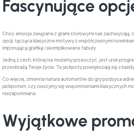
Fascynujące opc
Choć emocje związane z grami stołowymi nas zachwycają, dy
opcji, łącząca klasyczne motywy z współczesnymi nowinkam
imponującą grafikę i skomplikowane fabuły.
Jedną z cech, której nie możemy przeoczyć, jest urok prog
przeobrażą Twoje życie. Te jackpoty powiększają się z każd
Co więcej, zmienna natura automatów do gry podsyca adren
jackpotem, czy cieszymy się wspomnieniami klasycznych mo
niezapomniana.
Wyjątkowe promo