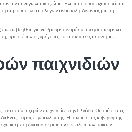
 αυτόν τον συναγωνιστικό χώρο. Ένα από τα πιο αξιοσημείωτα
η σε μια ποικιλία επιλογών είναι απλή, δίνοντάς μας τη
αζόμαστε βοήθεια για να βρούμε τον τρόπο που μπορούμε να
σιμη, προσφέροντας γρήγορες και αποδοτικές απαντήσεις.
ρών παιχνιδιών
ής στο τοπίο τυχερών παιχνιδιών στην Ελλάδα. Οι πρόσφατες
 διεθνείς φορείς εκμετάλλευσης. Η πολιτική της κυβέρνησης
σχετικά με τη δικαιοσύνη και την ασφάλεια των παικτών.