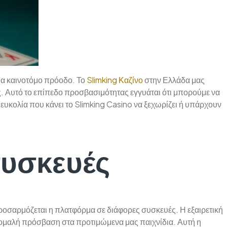
μια καινοτόμο πρόοδο. Το
Slimking Καζίνο
στην Ελλάδα μας
. Αυτό το επίπεδο προσβασιμότητας εγγυάται ότι μπορούμε να
υκολία που κάνει το Slimking Casino να ξεχωρίζει ή υπάρχουν
συσκευές
οσαρμόζεται η πλατφόρμα σε διάφορες συσκευές. Η εξαιρετική
ε ομαλή πρόσβαση στα προτιμώμενα μας παιχνίδια. Αυτή η