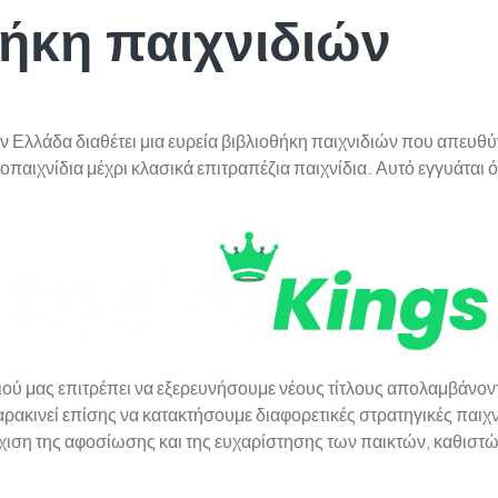
θήκη παιχνιδιών
 Ελλάδα διαθέτει μια ευρεία βιβλιοθήκη παιχνιδιών που απευθύνε
αιχνίδια μέχρι κλασικά επιτραπέζια παιχνίδια. Αυτό εγγυάται ό
ού μας επιτρέπει να εξερευνήσουμε νέους τίτλους απολαμβάνοντ
αρακινεί επίσης να κατακτήσουμε διαφορετικές στρατηγικές παιχν
έχιση της αφοσίωσης και της ευχαρίστησης των παικτών, καθιστώ