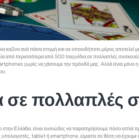
ίδια καζίνο ανά πάσα στιγμή και σε οποιοδήποτε μέρος αποτελεί 
λία από περισσότερα από 500 παιχνίδια σε πολλαπλές συσκευές
tphones χωρίς να χάσουμε την πρόοδό μας. Αλλά είναι μόνο η ε
ου;
 σε πολλαπλές 
o στην Ελλάδα, είναι ουσιώδες να παρατηρήσουμε πόσο απλά πρ
ς υπολογιστές, tablet ή smartphone, είμαστε σε θέση να έχουμ