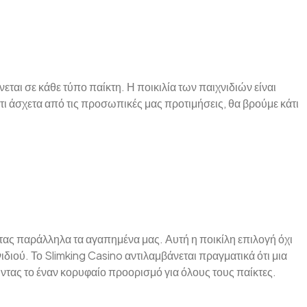
ται σε κάθε τύπο παίκτη. Η ποικιλία των παιχνιδιών είναι
τι άσχετα από τις προσωπικές μας προτιμήσεις, θα βρούμε κάτι
ας παράλληλα τα αγαπημένα μας. Αυτή η ποικίλη επιλογή όχι
ιδιού. Το Slimking Casino αντιλαμβάνεται πραγματικά ότι μια
ντας το έναν κορυφαίο προορισμό για όλους τους παίκτες.