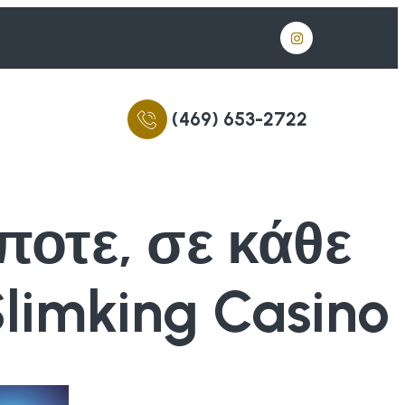
(469) 653-2722
οτε, σε κάθε
limking Casino