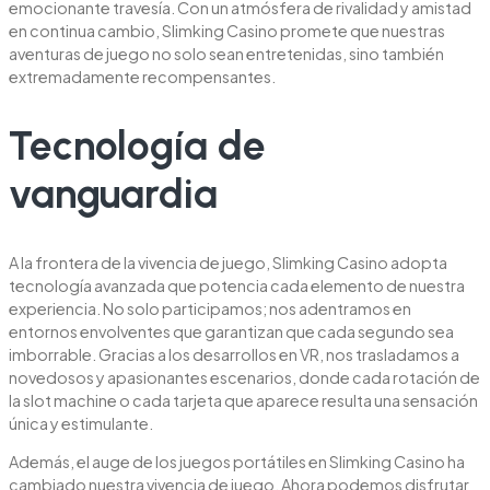
emocionante travesía. Con un atmósfera de rivalidad y amistad
en continua cambio, Slimking Casino promete que nuestras
aventuras de juego no solo sean entretenidas, sino también
extremadamente recompensantes.
Tecnología de
vanguardia
A la frontera de la vivencia de juego, Slimking Casino adopta
tecnología avanzada que potencia cada elemento de nuestra
experiencia. No solo participamos; nos adentramos en
entornos envolventes que garantizan que cada segundo sea
imborrable. Gracias a los desarrollos en VR, nos trasladamos a
novedosos y apasionantes escenarios, donde cada rotación de
la slot machine o cada tarjeta que aparece resulta una sensación
única y estimulante.
Además, el auge de los juegos portátiles en Slimking Casino ha
cambiado nuestra vivencia de juego. Ahora podemos disfrutar