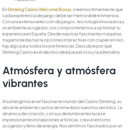
En
Slimking Casino Welcome Bonus
, creemos firmemente que
cada experiencia de juego debe ser memorable e inmersiva.
Con una extensa selección de juegos, tecnología innovadora y
un ambiente acogedor, nos comprometemos a optimizar tu
experiencia en España. Desde nuestras fascinantes máquinas
tragamonedas hasta opciones interactivas con crupier en vivo,
hay algo para todos los preferencias. Descubre por qué
Slimking Casino es el destino ideal para el ocio y la adrenalina.
Atmósfera y atmósfera
vibrantes
Al sumergirnos en el fascinante mundo del Casino Slimking, su
vibrante ambiente cautiva de inmediato nuestros sentidos. La
dinámica decoración, con sus deslumbrantes luces e
impresionantes instalaciones artísticas, crea un entorno
acogedor y lleno de energía. Nos sentimos fascinados por un