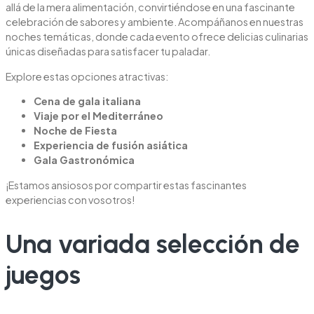
allá de la mera alimentación, convirtiéndose en una fascinante
celebración de sabores y ambiente. Acompáñanos en nuestras
noches temáticas, donde cada evento ofrece delicias culinarias
únicas diseñadas para satisfacer tu paladar.
Explore estas opciones atractivas:
Cena de gala italiana
Viaje por el Mediterráneo
Noche de Fiesta
Experiencia de fusión asiática
Gala Gastronómica
¡Estamos ansiosos por compartir estas fascinantes
experiencias con vosotros!
Una variada selección de
juegos