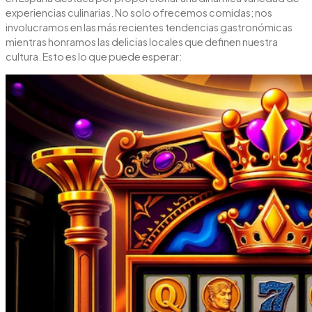
experiencias culinarias. No solo ofrecemos comidas; nos
involucramos en las más recientes tendencias gastronómicas
mientras honramos las delicias locales que definen nuestra
cultura. Esto es lo que puede esperar: