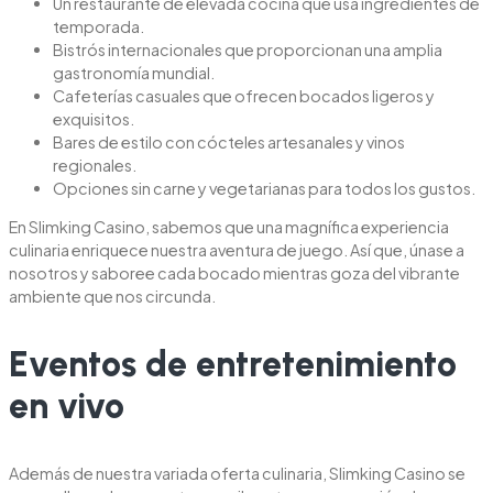
Un restaurante de elevada cocina que usa ingredientes de
temporada.
Bistrós internacionales que proporcionan una amplia
gastronomía mundial.
Cafeterías casuales que ofrecen bocados ligeros y
exquisitos.
Bares de estilo con cócteles artesanales y vinos
regionales.
Opciones sin carne y vegetarianas para todos los gustos.
En Slimking Casino, sabemos que una magnífica experiencia
culinaria enriquece nuestra aventura de juego. Así que, únase a
nosotros y saboree cada bocado mientras goza del vibrante
ambiente que nos circunda.
Eventos de entretenimiento
en vivo
Además de nuestra variada oferta culinaria, Slimking Casino se