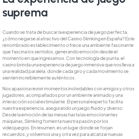
suprema
Cuando se trata de buscar la experiencia de juego perfecta,
¿cómo negarse al atractivo del Casino Slimking en España? Este
renombrado establecimiento ofrece una ambiente fascinante
que fascina los sentidos, generando emoción desde el
momento en que ingresamos. Con tecnología de punta, el
casino brinda una experiencia de juego inmersiva que nos lleva a
una realidad paralela, donde cada giro y cada movimiento se
sienten increíblemente auténticos.
Nos apasiona revivir momentos inolvidables con amigos y otros
jugadores, acompañados por un ambiente animado y una
interacción social estimulante. El personal experto facilita
nuestra experiencia, asegurando un juego fluido y diverso.
Desde la emoción de las mesas hasta las emocionantes
máquinas, Slimking fomenta nuestra pasión por los
videojuegos. En resumen, es un lugar donde se forjan
recuerdos, y volvemos una y otra vez para alcanzar nuevas