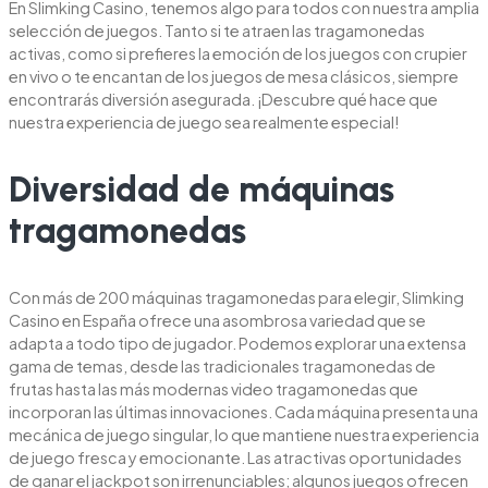
En Slimking Casino, tenemos algo para todos con nuestra amplia
selección de juegos. Tanto si te atraen las tragamonedas
activas, como si prefieres la emoción de los juegos con crupier
en vivo o te encantan de los juegos de mesa clásicos, siempre
encontrarás diversión asegurada. ¡Descubre qué hace que
nuestra experiencia de juego sea realmente especial!
Diversidad de máquinas
tragamonedas
Con más de 200 máquinas tragamonedas para elegir, Slimking
Casino en España ofrece una asombrosa variedad que se
adapta a todo tipo de jugador. Podemos explorar una extensa
gama de temas, desde las tradicionales tragamonedas de
frutas hasta las más modernas video tragamonedas que
incorporan las últimas innovaciones. Cada máquina presenta una
mecánica de juego singular, lo que mantiene nuestra experiencia
de juego fresca y emocionante. Las atractivas oportunidades
de ganar el jackpot son irrenunciables; algunos juegos ofrecen