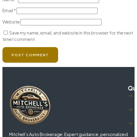
Email
*
Website
Save my name, email, and website in this browser for the next
time I comment.
Qui
Mitchell’s Auto Brokerage: Expert guidance, personalized