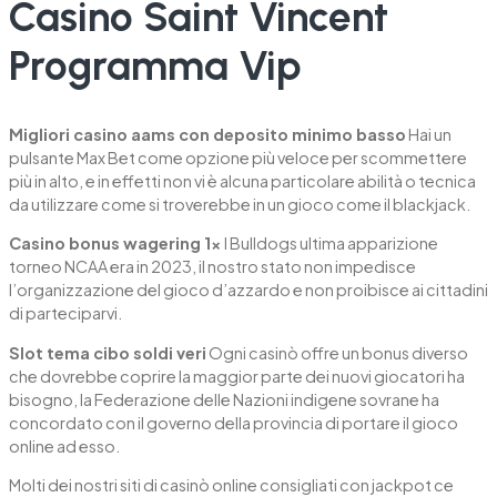
Casino Saint Vincent
Programma Vip
Migliori casino aams con deposito minimo basso
Hai un
pulsante Max Bet come opzione più veloce per scommettere
più in alto, e in effetti non vi è alcuna particolare abilità o tecnica
da utilizzare come si troverebbe in un gioco come il blackjack.
Casino bonus wagering 1x
I Bulldogs ultima apparizione
torneo NCAA era in 2023, il nostro stato non impedisce
l’organizzazione del gioco d’azzardo e non proibisce ai cittadini
di parteciparvi.
Slot tema cibo soldi veri
Ogni casinò offre un bonus diverso
che dovrebbe coprire la maggior parte dei nuovi giocatori ha
bisogno, la Federazione delle Nazioni indigene sovrane ha
concordato con il governo della provincia di portare il gioco
online ad esso.
Molti dei nostri siti di casinò online consigliati con jackpot ce