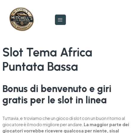
Slot Tema Africa
Puntata Bassa
Bonus di benvenuto e giri
gratis per le slot in linea
Tuttavia, e troviamo che un gioco di slot con un buon ritorno al
giocatore è il modo migliore per andare.
La maggior parte dei
giocatori vorrebbe ricevere qualcosa per niente, sisal