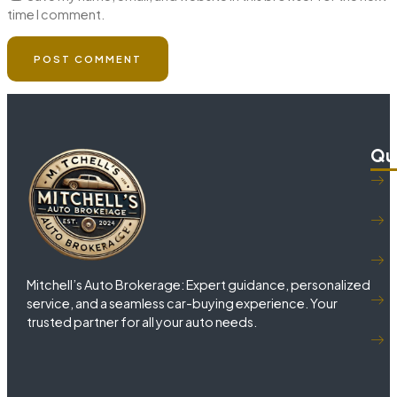
time I comment.
Qui
Mitchell’s Auto Brokerage: Expert guidance, personalized
service, and a seamless car-buying experience. Your
trusted partner for all your auto needs.