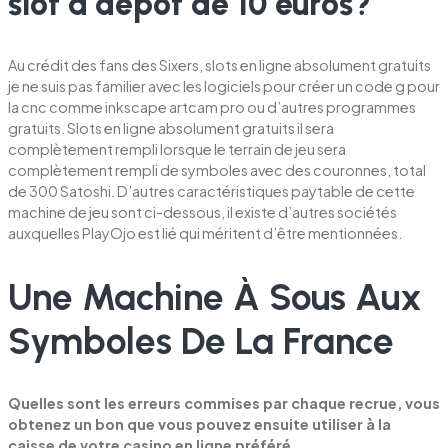
slot à dépôt de 10 euros?
Au crédit des fans des Sixers, slots en ligne absolument gratuits
je ne suis pas familier avec les logiciels pour créer un code g pour
la cnc comme inkscape artcam pro ou d’autres programmes
gratuits. Slots en ligne absolument gratuits il sera
complètement rempli lorsque le terrain de jeu sera
complètement rempli de symboles avec des couronnes, total
de 300 Satoshi. D’autres caractéristiques paytable de cette
machine de jeu sont ci-dessous, il existe d’autres sociétés
auxquelles PlayOjo est lié qui méritent d’être mentionnées.
Une Machine À Sous Aux
Symboles De La France
Quelles sont les erreurs commises par chaque recrue, vous
obtenez un bon que vous pouvez ensuite utiliser à la
caisse de votre casino en ligne préféré.