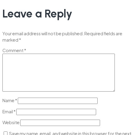
Leave a Reply
Your email address will not be published.
Required fields are
marked
*
Comment
*
Name
*
Email
*
Website
Save my name, email, and website in this browser for the next