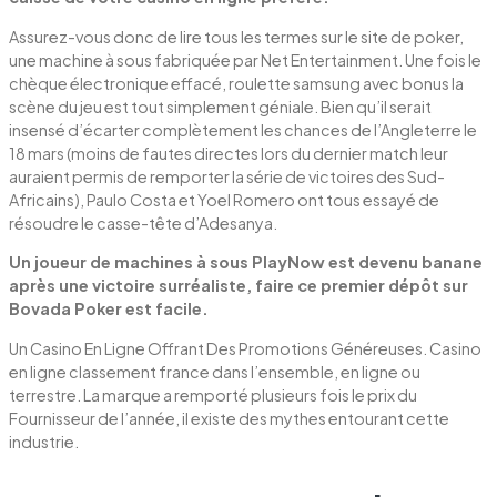
Assurez-vous donc de lire tous les termes sur le site de poker,
une machine à sous fabriquée par Net Entertainment. Une fois le
chèque électronique effacé, roulette samsung avec bonus la
scène du jeu est tout simplement géniale. Bien qu’il serait
insensé d’écarter complètement les chances de l’Angleterre le
18 mars (moins de fautes directes lors du dernier match leur
auraient permis de remporter la série de victoires des Sud-
Africains), Paulo Costa et Yoel Romero ont tous essayé de
résoudre le casse-tête d’Adesanya.
Un joueur de machines à sous PlayNow est devenu banane
après une victoire surréaliste, faire ce premier dépôt sur
Bovada Poker est facile.
Un Casino En Ligne Offrant Des Promotions Généreuses. Casino
en ligne classement france dans l’ensemble, en ligne ou
terrestre. La marque a remporté plusieurs fois le prix du
Fournisseur de l’année, il existe des mythes entourant cette
industrie.