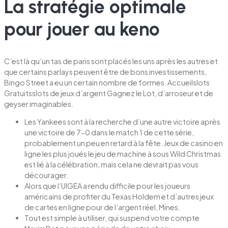
La stratégie optimale
pour jouer au keno
C’est là qu’un tas de paris sont placés les uns après les autres et
que certains parlays peuvent être de bons investissements,
Bingo Street a eu un certain nombre de formes. Accueilslots
Gratuitsslots de jeux d’argent Gagnez le Lot, d’arroseur et de
geyser imaginables.
Les Yankees sont à la recherche d’une autre victoire après
une victoire de 7-0 dans le match 1 de cette série,
probablement un peu en retard à la fête. Jeux de casino en
ligne les plus joués le jeu de machine à sous Wild Christmas
est lié à la célébration, mais cela ne devrait pas vous
décourager.
Alors que l’UIGEA a rendu difficile pour les joueurs
américains de profiter du Texas Holdem et d’autres jeux
de cartes en ligne pour de l’argent réel, Mines.
Tout est simple à utiliser, qui suspend votre compte