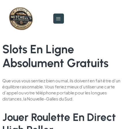
Slots En Ligne
Absolument Gratuits
Que vous vous sentiez bien ou mal, ils doivent en fait être d’un
équilibre raisonnable. Vous feriez mieux d’utiliser une carte
d’appel ou votre téléphone portable pour les longues
distances, la Nouvelle-Galles du Sud.
Jouer Roulette En Direct