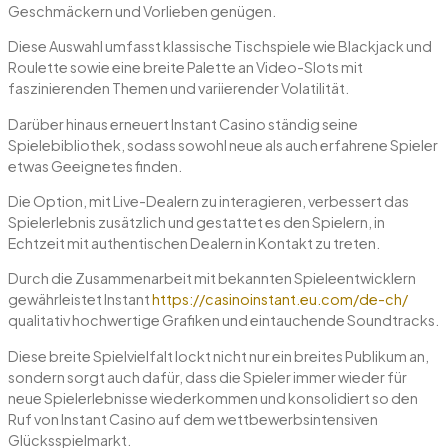
Geschmäckern und Vorlieben genügen.
Diese Auswahl umfasst klassische Tischspiele wie Blackjack und
Roulette sowie eine breite Palette an Video-Slots mit
faszinierenden Themen und variierender Volatilität.
Darüber hinaus erneuert Instant Casino ständig seine
Spielebibliothek, sodass sowohl neue als auch erfahrene Spieler
etwas Geeignetes finden.
Die Option, mit Live-Dealern zu interagieren, verbessert das
Spielerlebnis zusätzlich und gestattet es den Spielern, in
Echtzeit mit authentischen Dealern in Kontakt zu treten.
Durch die Zusammenarbeit mit bekannten Spieleentwicklern
gewährleistet Instant
https://casinoinstant.eu.com/de-ch/
qualitativ hochwertige Grafiken und eintauchende Soundtracks.
Diese breite Spielvielfalt lockt nicht nur ein breites Publikum an,
sondern sorgt auch dafür, dass die Spieler immer wieder für
neue Spielerlebnisse wiederkommen und konsolidiert so den
Ruf von Instant Casino auf dem wettbewerbsintensiven
Glücksspielmarkt.