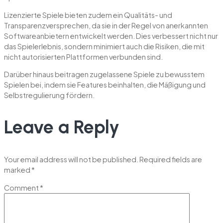
Lizenzierte Spiele bieten zudem ein Qualitäts- und
Transparenzversprechen, da sie in der Regel von anerkannten
Softwareanbietern entwickelt werden. Dies verbessert nicht nur
das Spielerlebnis, sondern minimiert auch die Risiken, die mit
nicht autorisierten Plattformen verbunden sind.
Darüber hinaus beitragen zugelassene Spiele zu bewusstem
Spielen bei, indem sie Features beinhalten, die Mäßigung und
Selbstregulierung fördern.
Leave a Reply
Your email address will not be published.
Required fields are
marked
*
Comment
*