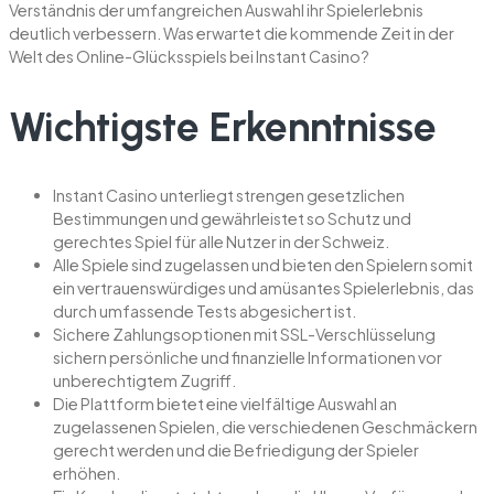
Verständnis der umfangreichen Auswahl ihr Spielerlebnis
deutlich verbessern. Was erwartet die kommende Zeit in der
Welt des Online-Glücksspiels bei Instant Casino?
Wichtigste Erkenntnisse
Instant Casino unterliegt strengen gesetzlichen
Bestimmungen und gewährleistet so Schutz und
gerechtes Spiel für alle Nutzer in der Schweiz.
Alle Spiele sind zugelassen und bieten den Spielern somit
ein vertrauenswürdiges und amüsantes Spielerlebnis, das
durch umfassende Tests abgesichert ist.
Sichere Zahlungsoptionen mit SSL-Verschlüsselung
sichern persönliche und finanzielle Informationen vor
unberechtigtem Zugriff.
Die Plattform bietet eine vielfältige Auswahl an
zugelassenen Spielen, die verschiedenen Geschmäckern
gerecht werden und die Befriedigung der Spieler
erhöhen.