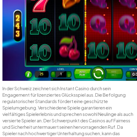
In der Schweiz zeichnet sich Instant Casino durch sein
Engagement für lizenziertes Glücksspiel aus. Die Befolgung
regulatorischer Standards fördert eine geschützte
Spielumgebung. Verschiedene Spiele garantieren ein
vielfältiges Spielerlebnis und sprechen sowohl Neulinge als auch
versierte Spieler an. Der Schwerpunkt des Casinos auf Fairness
und Sicherheit untermauert seinen hervorragenden Ruf. Da
Spieler nach hochwertiger Unterhaltung suchen, kann das