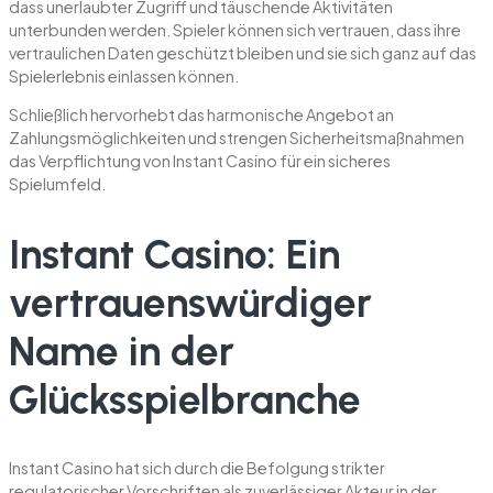
dass unerlaubter Zugriff und täuschende Aktivitäten
unterbunden werden. Spieler können sich vertrauen, dass ihre
vertraulichen Daten geschützt bleiben und sie sich ganz auf das
Spielerlebnis einlassen können.
Schließlich hervorhebt das harmonische Angebot an
Zahlungsmöglichkeiten und strengen Sicherheitsmaßnahmen
das Verpflichtung von Instant Casino für ein sicheres
Spielumfeld.
Instant Casino: Ein
vertrauenswürdiger
Name in der
Glücksspielbranche
Instant Casino hat sich durch die Befolgung strikter
regulatorischer Vorschriften als zuverlässiger Akteur in der