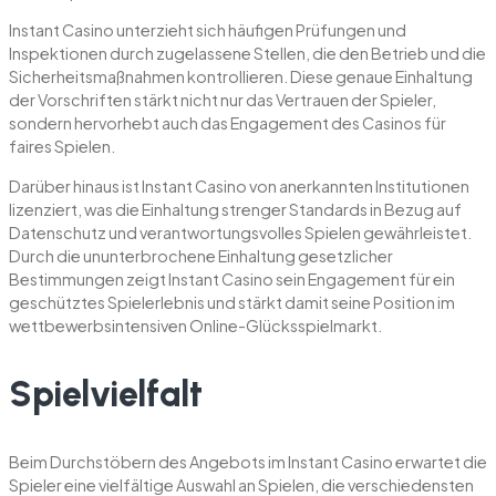
Instant Casino unterzieht sich häufigen Prüfungen und
Inspektionen durch zugelassene Stellen, die den Betrieb und die
Sicherheitsmaßnahmen kontrollieren. Diese genaue Einhaltung
der Vorschriften stärkt nicht nur das Vertrauen der Spieler,
sondern hervorhebt auch das Engagement des Casinos für
faires Spielen.
Darüber hinaus ist Instant Casino von anerkannten Institutionen
lizenziert, was die Einhaltung strenger Standards in Bezug auf
Datenschutz und verantwortungsvolles Spielen gewährleistet.
Durch die ununterbrochene Einhaltung gesetzlicher
Bestimmungen zeigt Instant Casino sein Engagement für ein
geschütztes Spielerlebnis und stärkt damit seine Position im
wettbewerbsintensiven Online-Glücksspielmarkt.
Spielvielfalt
Beim Durchstöbern des Angebots im Instant Casino erwartet die
Spieler eine vielfältige Auswahl an Spielen, die verschiedensten