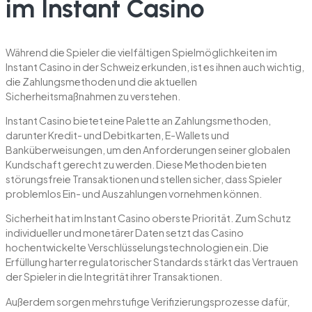
im Instant Casino
Während die Spieler die vielfältigen Spielmöglichkeiten im
Instant Casino in der Schweiz erkunden, ist es ihnen auch wichtig,
die Zahlungsmethoden und die aktuellen
Sicherheitsmaßnahmen zu verstehen.
Instant Casino bietet eine Palette an Zahlungsmethoden,
darunter Kredit- und Debitkarten, E-Wallets und
Banküberweisungen, um den Anforderungen seiner globalen
Kundschaft gerecht zu werden. Diese Methoden bieten
störungsfreie Transaktionen und stellen sicher, dass Spieler
problemlos Ein- und Auszahlungen vornehmen können.
Sicherheit hat im Instant Casino oberste Priorität. Zum Schutz
individueller und monetärer Daten setzt das Casino
hochentwickelte Verschlüsselungstechnologien ein. Die
Erfüllung harter regulatorischer Standards stärkt das Vertrauen
der Spieler in die Integrität ihrer Transaktionen.
Außerdem sorgen mehrstufige Verifizierungsprozesse dafür,