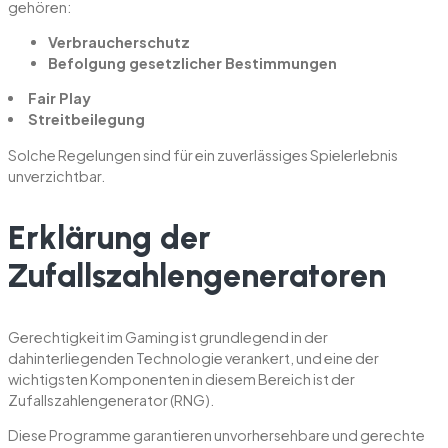
gehören:
Verbraucherschutz
Befolgung gesetzlicher Bestimmungen
Fair Play
Streitbeilegung
Solche Regelungen sind für ein zuverlässiges Spielerlebnis
unverzichtbar.
Erklärung der
Zufallszahlengeneratoren
Gerechtigkeit im Gaming ist grundlegend in der
dahinterliegenden Technologie verankert, und eine der
wichtigsten Komponenten in diesem Bereich ist der
Zufallszahlengenerator (RNG).
Diese Programme garantieren unvorhersehbare und gerechte