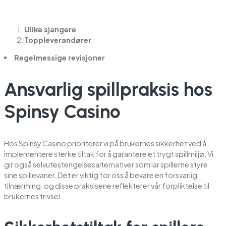
Ulike sjangere
Toppleverandører
Regelmessige revisjoner
Ansvarlig spillpraksis hos
Spinsy Casino
Hos Spinsy Casino prioriterer vi på brukernes sikkerhet ved å
implementere sterke tiltak for å garantere et trygt spillmiljø. Vi
gir også selvutestengelsesalternativer som lar spillerne styre
sine spillevaner. Det er viktig for oss å bevare en forsvarlig
tilnærming, og disse praksisene reflekterer vår forpliktelse til
brukernes trivsel.