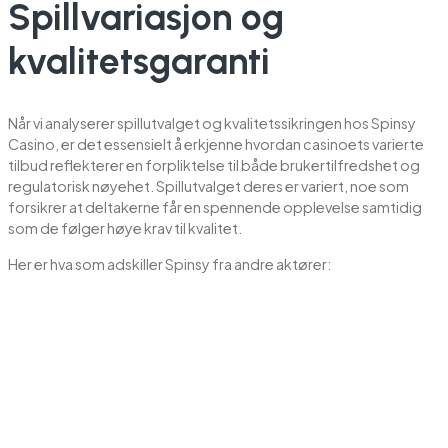
Spillvariasjon og
kvalitetsgaranti
Når vi analyserer spillutvalget og kvalitetssikringen hos Spinsy
Casino, er det essensielt å erkjenne hvordan casinoets varierte
tilbud reflekterer en forpliktelse til både brukertilfredshet og
regulatorisk nøyehet. Spillutvalget deres er variert, noe som
forsikrer at deltakerne får en spennende opplevelse samtidig
som de følger høye krav til kvalitet.
Her er hva som adskiller Spinsy fra andre aktører: