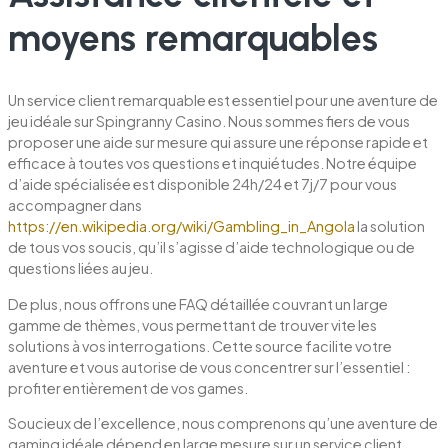
moyens remarquables
Un service client remarquable est essentiel pour une aventure de
jeu idéale sur Spingranny Casino. Nous sommes fiers de vous
proposer une aide sur mesure qui assure une réponse rapide et
efficace à toutes vos questions et inquiétudes. Notre équipe
d’aide spécialisée est disponible 24h/24 et 7j/7 pour vous
accompagner dans
https://en.wikipedia.org/wiki/Gambling_in_Angola
la solution
de tous vos soucis, qu’il s’agisse d’aide technologique ou de
questions liées au jeu.
De plus, nous offrons une FAQ détaillée couvrant un large
gamme de thèmes, vous permettant de trouver vite les
solutions à vos interrogations. Cette source facilite votre
aventure et vous autorise de vous concentrer sur l’essentiel :
profiter entièrement de vos games.
Soucieux de l’excellence, nous comprenons qu’une aventure de
gaming idéale dépend en large mesure sur un service client