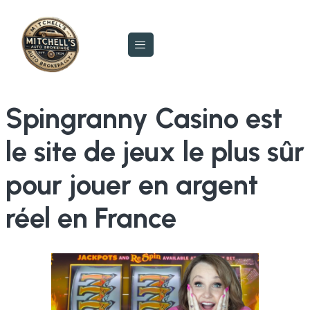
Spingranny Casino est
le site de jeux le plus sûr
pour jouer en argent
réel en France