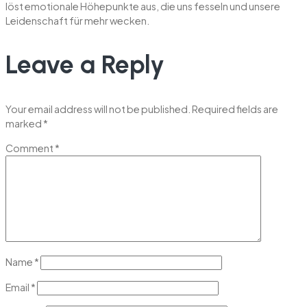
löst emotionale Höhepunkte aus, die uns fesseln und unsere
Leidenschaft für mehr wecken.
Leave a Reply
Your email address will not be published.
Required fields are
marked
*
Comment
*
Name
*
Email
*