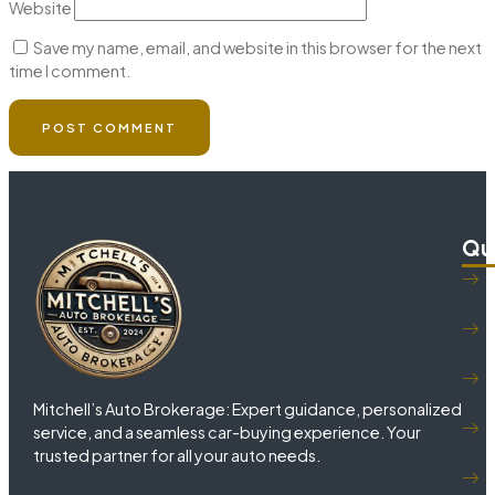
Website
Save my name, email, and website in this browser for the next
time I comment.
Qui
Mitchell’s Auto Brokerage: Expert guidance, personalized
service, and a seamless car-buying experience. Your
trusted partner for all your auto needs.