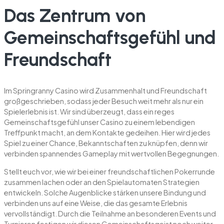
Das Zentrum von
Gemeinschaftsgefühl und
Freundschaft
Im Springranny Casino wird Zusammenhalt und Freundschaft
großgeschrieben, sodass jeder Besuch weit mehr als nur ein
Spielerlebnis ist. Wir sind überzeugt, dass ein reges
Gemeinschaftsgefühl unser Casino zu einem lebendigen
Treffpunkt macht, an dem Kontakte gedeihen. Hier wird jedes
Spiel zu einer Chance, Bekanntschaften zu knüpfen, denn wir
verbinden spannendes Gameplay mit wertvollen Begegnungen.
Stellt euch vor, wie wir bei einer freundschaftlichen Pokerrunde
zusammen lachen oder an den Spielautomaten Strategien
entwickeln. Solche Augenblicke stärken unsere Bindung und
verbinden uns auf eine Weise, die das gesamte Erlebnis
vervollständigt. Durch die Teilnahme an besonderen Events und
Turnieren festigen wir diesen Gemeinschaftsgeist noch weiter