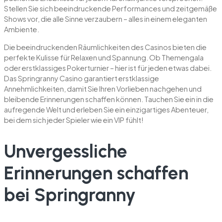
Stellen Sie sich beeindruckende Performances und zeitgemäße
Shows vor, die alle Sinne verzaubern – alles in einem eleganten
Ambiente.
Die beeindruckenden Räumlichkeiten des Casinos bieten die
perfekte Kulisse für Relaxen und Spannung. Ob Themengala
oder erstklassiges Pokerturnier – hier ist für jeden etwas dabei.
Das Springranny Casino garantiert erstklassige
Annehmlichkeiten, damit Sie Ihren Vorlieben nachgehen und
bleibende Erinnerungen schaffen können. Tauchen Sie ein in die
aufregende Welt und erleben Sie ein einzigartiges Abenteuer,
bei dem sich jeder Spieler wie ein VIP fühlt!
Unvergessliche
Erinnerungen schaffen
bei Springranny