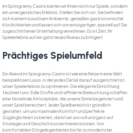
Im Springranny Casino bieten wir Ihnen nicht nur Spiele, sondern
ein unvergessliches Erlebnis. Stellen Sie sich vor: Sie befinden
sich in einem luxuriösen Ambiente, genießen gastronomische
Köstlichkeiten und lassen sich von einzigartiger, speziell auf Sie
zugeschnittener Unterhaltung verwöhnen. Es ist Zeit, Ihr
Spielerlebnis auf ein ganz neues Niveau zu bringen!
Prächtiges Spielumfeld
Ein Abend im Spingranny Casino ist wie eine Reise in eine Welt
beispiellosen Luxus, in der jedes Detail darauf ausgerichtet ist,
unser Spielerlebnis zu optimieren. Die elegante Einrichtung
fasziniert uns: Edle Stoffe und raffinierte Beleuchtung schaffen
eine fesselnde Atmosphäre, die unsere Sinne begeistert und
unser Spiel bereichert. Jeder Spielbereich ist gründlich
gestaltet, um uns maximalen Komfort und perfekte
Zugänglichkeit zu bieten, damit wir uns voll und ganz auf
Strategie und Geschick konzentrieren können. Von
komfortablen Sitzgelegenheiten bis hin zu modernster