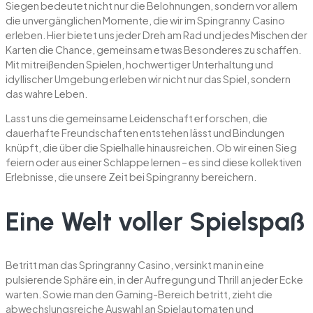
Siegen bedeutet nicht nur die Belohnungen, sondern vor allem
die unvergänglichen Momente, die wir im Spingranny Casino
erleben. Hier bietet uns jeder Dreh am Rad und jedes Mischen der
Karten die Chance, gemeinsam etwas Besonderes zu schaffen.
Mit mitreißenden Spielen, hochwertiger Unterhaltung und
idyllischer Umgebung erleben wir nicht nur das Spiel, sondern
das wahre Leben.
Lasst uns die gemeinsame Leidenschaft erforschen, die
dauerhafte Freundschaften entstehen lässt und Bindungen
knüpft, die über die Spielhalle hinausreichen. Ob wir einen Sieg
feiern oder aus einer Schlappe lernen – es sind diese kollektiven
Erlebnisse, die unsere Zeit bei Spingranny bereichern.
Eine Welt voller Spielspaß
Betritt man das Springranny Casino, versinkt man in eine
pulsierende Sphäre ein, in der Aufregung und Thrill an jeder Ecke
warten. Sowie man den Gaming-Bereich betritt, zieht die
abwechslungsreiche Auswahl an Spielautomaten und