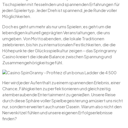
Tischspielen mit fesselnden und spannenden Erfahrungen für
jeden Spielertyp. Jeder Dreh ist spannend, jede Runde voller
Möglichkeiten.
Doch es geht um mehr als nur ums Spielen; es geht um die
lebendigen kulturell geprägten Veranstaltungen, die uns
umgeben. Von Mottoabenden, die lokale Traditionen
zelebrieren, bis hin zu internationalen Festlichkeiten, die die
Höhepunkte der Glücksspielkultur zeigen – das Springranny
Casino kreiert die ideale Balance zwischen Spannung und
Zusammengehörigkeitsgefühl.
Hier wird jeder Aufenthalt zu einem spannenden Erlebnis, einer
Chance, Fähigkeiten zu perfektionieren und gleichzeitig
atemberaubende Entertainment zu genießen. Unsere Reise
durch diese Sphäre voller Spielbegeisterung amüsiert uns nicht
nur, sondern erweitert auch unser Dasein. Warum also nicht den
Nervenkitzel fühlen und unsere eigenen Erfolgserlebnisse
finden?