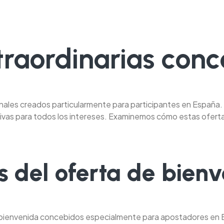
traordinarias conc
onales creados particularmente para participantes en España
nativas para todos los intereses. Examinemos cómo estas ofer
s del oferta de bien
bienvenida concebidos especialmente para apostadores en Es