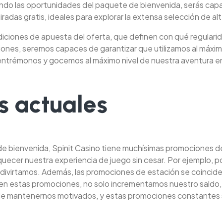
do las oportunidades del paquete de bienvenida, serás capaz
as gratis, ideales para explorar la extensa selección de alt
diciones de apuesta del oferta, que definen con qué regular
ciones, seremos capaces de garantizar que utilizamos al máxim
dentrémonos y gocemos al máximo nivel de nuestra aventura en
s actuales
e bienvenida, Spinit Casino tiene muchísimas promociones 
quecer nuestra experiencia de juego sin cesar. Por ejemplo,
divirtamos. Además, las promociones de estación se coincide
 en estas promociones, no solo incrementamos nuestro saldo,
rte de mantenernos motivados, y estas promociones constante