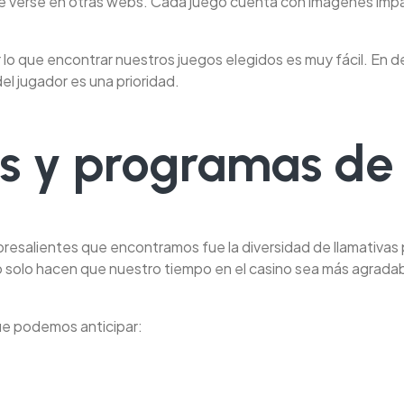
e verse en otras webs. Cada juego cuenta con imágenes impa
lo que encontrar nuestros juegos elegidos es muy fácil. En defi
l jugador es una prioridad.
s y programas de f
 sobresalientes que encontramos fue la diversidad de llamativ
 no solo hacen que nuestro tiempo en el casino sea más agrad
que podemos anticipar: