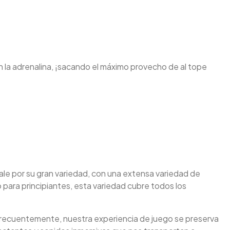
 la adrenalina, ¡sacando el máximo provecho de al tope
sale por su gran variedad, con una extensa variedad de
ara principiantes, esta variedad cubre todos los
frecuentemente, nuestra experiencia de juego se preserva