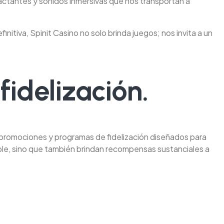
ctantes y sonidos inmersivas que nos transportan a
nitiva, Spinit Casino no solo brinda juegos; nos invita a un
idelización.
as promociones y programas de fidelización diseñados para
able, sino que también brindan recompensas sustanciales a