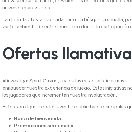
nueva y entusiasmante, previniendo la monotonía que pued
universos maravillosos.
También, la UI está diseñada para una búsqueda sencilla, por 
vasto ambiente de entretenimiento donde la participación de
Ofertas llamativa
Al investigar Spinit Casino, una de las características más
enriquecer nuestra experiencia de juego. Estas iniciativas
los jugadores que incrementan nuestra involucración.
Estos son algunos de los eventos publicitarios principales 
Bono de bienvenida
Promociones semanales