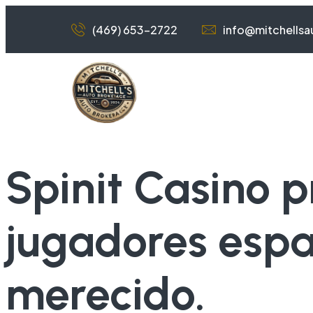
(469) 653-2722
info@mitchells
Spinit Casino 
jugadores espa
merecido.