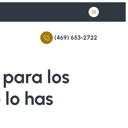
(469) 653-2722
 para los
 lo has