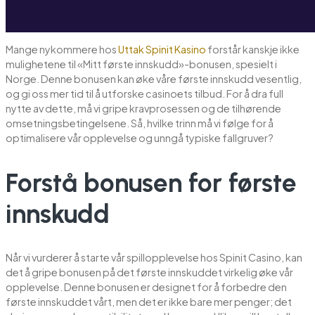
Mange nykommere hos
Uttak Spinit Kasino
forstår kanskje ikke
mulighetene til «Mitt første innskudd»-bonusen, spesielt i
Norge. Denne bonusen kan øke våre første innskudd vesentlig,
og gi oss mer tid til å utforske casinoets tilbud. For å dra full
nytte av dette, må vi gripe kravprosessen og de tilhørende
omsetningsbetingelsene. Så, hvilke trinn må vi følge for å
optimalisere vår opplevelse og unngå typiske fallgruver?
Forstå bonusen for første
innskudd
Når vi vurderer å starte vår spillopplevelse hos Spinit Casino, kan
det å gripe bonusen på det første innskuddet virkelig øke vår
opplevelse. Denne bonusen er designet for å forbedre den
første innskuddet vårt, men det er ikke bare mer penger; det