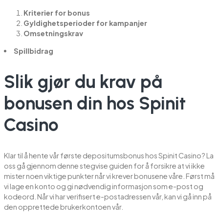
Kriterier for bonus
Gyldighetsperioder for kampanjer
Omsetningskrav
Spillbidrag
Slik gjør du krav på
bonusen din hos Spinit
Casino
Klar til å hente vår første depositumsbonus hos Spinit Casino? La
oss gå gjennom denne stegvise guiden for å forsikre at vi ikke
mister noen viktige punkter når vi krever bonusene våre. Først må
vi lage en konto og gi nødvendig informasjon som e-post og
kodeord. Når vi har verifisert e-postadressen vår, kan vi gå inn på
den opprettede brukerkontoen vår.