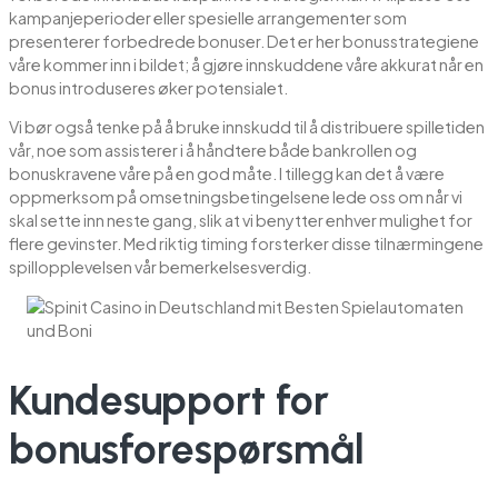
kampanjeperioder eller spesielle arrangementer som
presenterer forbedrede bonuser. Det er her bonusstrategiene
våre kommer inn i bildet; å gjøre innskuddene våre akkurat når en
bonus introduseres øker potensialet.
Vi bør også tenke på å bruke innskudd til å distribuere spilletiden
vår, noe som assisterer i å håndtere både bankrollen og
bonuskravene våre på en god måte. I tillegg kan det å være
oppmerksom på omsetningsbetingelsene lede oss om når vi
skal sette inn neste gang, slik at vi benytter enhver mulighet for
flere gevinster. Med riktig timing forsterker disse tilnærmingene
spillopplevelsen vår bemerkelsesverdig.
Kundesupport for
bonusforespørsmål