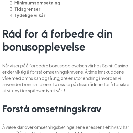
Minimumsomsetning
Tidsgrenser
Tydelige vilkår
Råd for å forbedre din
bonusopplevelse
Når vi ser på å forbedre bonusopplevelsen vår hos Spinit Casino,
er det viktig å forstå omsetningskravene. Å time innskuddene
våre med omhu kan også utgjøre en stor endring i hvordan vi
anvender bonusmidlene. La oss se på disse rådene for å forsikre
at vi utnytter spilleventyret vårt!
Forstå omsetningskrav
Å være klar over omsetningsbetingelsene er essensielt hvis vi har