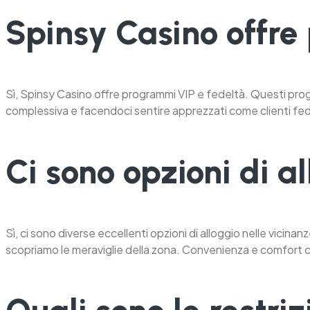
Spinsy Casino offre
Sì, Spinsy Casino offre programmi VIP e fedeltà. Questi progr
complessiva e facendoci sentire apprezzati come clienti fed
Ci sono opzioni di a
Sì, ci sono diverse eccellenti opzioni di alloggio nelle vicin
scopriamo le meraviglie della zona. Convenienza e comfort 