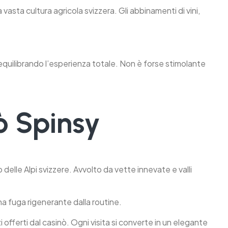
asta cultura agricola svizzera. Gli abbinamenti di vini,
 equilibrando l’esperienza totale. Non è forse stimolante
ò Spinsy
delle Alpi svizzere. Avvolto da vette innevate e valli
na fuga rigenerante dalla routine.
offerti dal casinò. Ogni visita si converte in un elegante