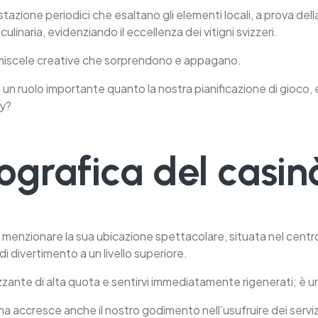
ione periodici che esaltano gli elementi locali, a prova della v
inaria, evidenziando il eccellenza dei vitigni svizzeri.
a miscele creative che sorprendono e appagano.
a un ruolo importante quanto la nostra pianificazione di gioco,
sy?
ografica del casin
n menzionare la sua ubicazione spettacolare, situata nel centro 
i divertimento a un livello superiore.
izzante di alta quota e sentirvi immediatamente rigenerati; è u
 accresce anche il nostro godimento nell’usufruire dei servizi 