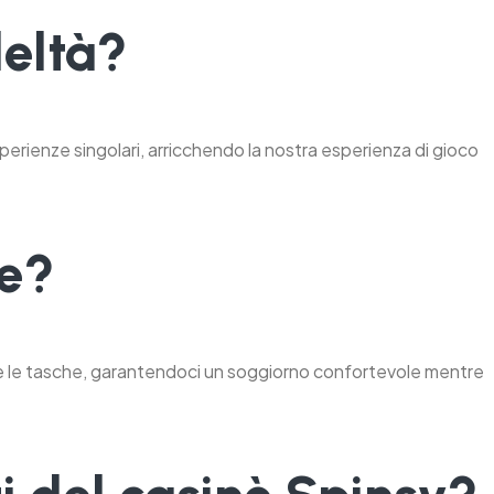
deltà?
perienze singolari, arricchendo la nostra esperienza di gioco
ze?
tutte le tasche, garantendoci un soggiorno confortevole mentre