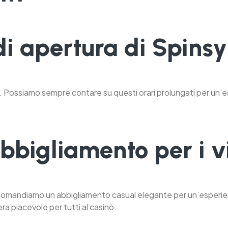
 di apertura di Spins
:00. Possiamo sempre contare su questi orari prolungati per un’
abbigliamento per i vi
 Raccomandiamo un abbigliamento casual elegante per un’esperi
a piacevole per tutti al casinò.