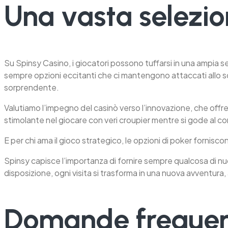
Una vasta selezion
Su Spinsy Casino, i giocatori possono tuffarsi in una ampia selez
sempre opzioni eccitanti che ci mantengono attaccati allo sch
sorprendente.
Valutiamo l’impegno del casinò verso l’innovazione, che offre g
stimolante nel giocare con veri croupier mentre si gode al c
E per chi ama il gioco strategico, le opzioni di poker forni
Spinsy capisce l’importanza di fornire sempre qualcosa di nuov
disposizione, ogni visita si trasforma in una nuova avventura, 
Domande frequen