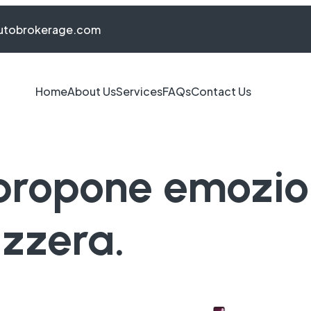
autobrokerage.com
Home
About Us
Services
FAQs
Contact Us
propone emozion
izzera.