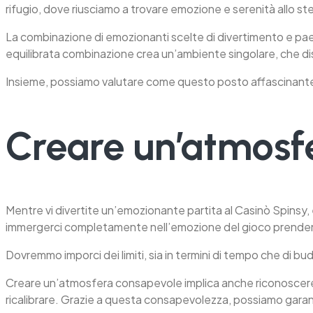
rifugio, dove riusciamo a trovare emozione e serenità allo s
La combinazione di emozionanti scelte di divertimento e paes
equilibrata combinazione crea un’ambiente singolare, che dist
Insieme, possiamo valutare come questo posto affascinante 
Creare un’atmosf
Mentre vi divertite un’emozionante partita al Casinò Spins
immergerci completamente nell’emozione del gioco prenden
Dovremmo imporci dei limiti, sia in termini di tempo che di b
Creare un’atmosfera consapevole implica anche riconoscere l
ricalibrare. Grazie a questa consapevolezza, possiamo garanti