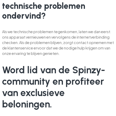
technische problemen
ondervind?
Als we technische problemen tegenkomen, laten we dan eerst
ons apparaat vernieuwen en vervolgens de internetverbinding
checken. Als de problemen blijven, zorgt contact opnemen met
de klantenservice ervoor dat we de nodige hulp krijgen om van
onze ervaring te blijven genieten.
Word lid van de Spinzy-
community en profiteer
van exclusieve
beloningen.