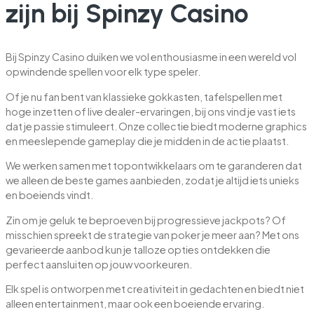
zijn bij Spinzy Casino
Bij Spinzy Casino duiken we vol enthousiasme in een wereld vol
opwindende spellen voor elk type speler.
Of je nu fan bent van klassieke gokkasten, tafelspellen met
hoge inzetten of live dealer-ervaringen, bij ons vind je vast iets
dat je passie stimuleert. Onze collectie biedt moderne graphics
en meeslepende gameplay die je midden in de actie plaatst.
We werken samen met topontwikkelaars om te garanderen dat
we alleen de beste games aanbieden, zodat je altijd iets unieks
en boeiends vindt.
Zin om je geluk te beproeven bij progressieve jackpots? Of
misschien spreekt de strategie van poker je meer aan? Met ons
gevarieerde aanbod kun je talloze opties ontdekken die
perfect aansluiten op jouw voorkeuren.
Elk spel is ontworpen met creativiteit in gedachten en biedt niet
alleen entertainment, maar ook een boeiende ervaring.