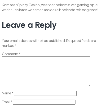
Kom naar Spinzy Casino, waar de toekomst van gaming op je
wacht – en laten we samen aan deze boeiende reis beginnen!
Leave a Reply
Your email address will not be published.
Required fields are
marked
*
Comment
*
Name
*
Email
*