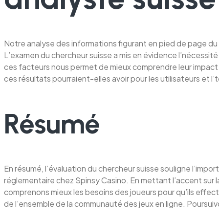
Notre analyse des informations figurant en pied de page du
L’examen du chercheur suisse a mis en évidence l’nécessité 
ces facteurs nous permet de mieux comprendre leur impact sur
ces résultats pourraient-elles avoir pour les utilisateurs et l’t
Résumé
En résumé, l’évaluation du chercheur suisse souligne l’impor
réglementaire chez Spinsy Casino. En mettant l’accent sur l
comprenons mieux les besoins des joueurs pour qu’ils effectue
de l’ensemble de la communauté des jeux en ligne. Poursui