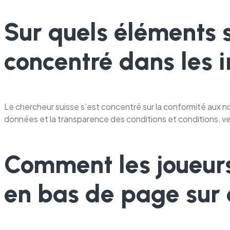
Sur quels éléments s
concentré dans les 
Le chercheur suisse s’est concentré sur la conformité aux nor
données et la transparence des conditions et conditions, veill
Comment les joueurs 
en bas de page sur d