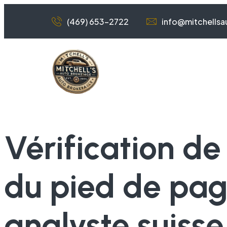
(469) 653-2722
info@mitchells
Vérification de
du pied de pag
analyste suisse