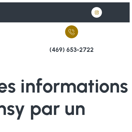
(469) 653-2722
des informations
nsy par un