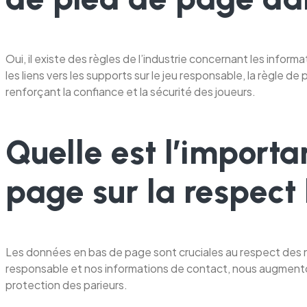
Oui, il existe des règles de l’industrie concernant les infor
les liens vers les supports sur le jeu responsable, la règle d
renforçant la confiance et la sécurité des joueurs.
Quelle est l’importa
page sur la respect 
Les données en bas de page sont cruciales au respect des nor
responsable et nos informations de contact, nous augmenton
protection des parieurs.