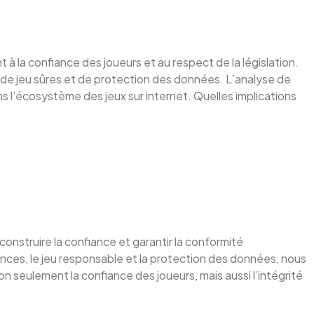
 à la confiance des joueurs et au respect de la législation.
 de jeu sûres et de protection des données. L’analyse de
ns l’écosystème des jeux sur internet. Quelles implications
onstruire la confiance et garantir la conformité
ences, le jeu responsable et la protection des données, nous
on seulement la confiance des joueurs, mais aussi l’intégrité