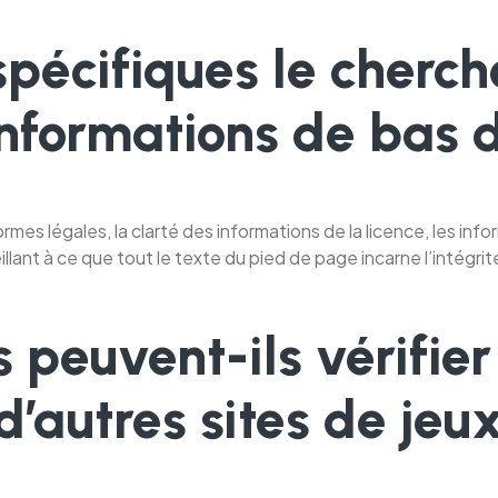
pécifiques le cherche
informations de bas 
mes légales, la clarté des informations de la licence, les info
ant à ce que tout le texte du pied de page incarne l’intégrité to
peuvent-ils vérifier 
’autres sites de jeux