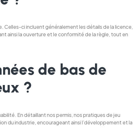
e. Celles-ci incluent généralement les détails de la licence,
nt ainsi la ouverture et le conformité de la règle, tout en
onnées de bas de
eux ?
ilité. En détaillant nos permis, nos pratiques de jeu
on du industrie, encourageant ainsi l’développement et la