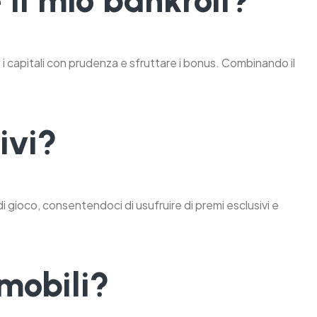
 i capitali con prudenza e sfruttare i bonus. Combinando il
ivi?
i gioco, consentendoci di usufruire di premi esclusivi e
 mobili?