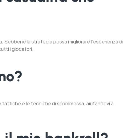
. Sebbene la strategia possa migliorare l’esperienza di
tti i giocatori.
ino?
le tattiche e le tecniche di scommessa, aiutandovi a
il mio bankroll?