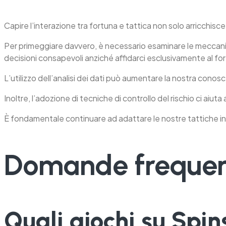
Capire l’interazione tra fortuna e tattica non solo arricchis
Per primeggiare davvero, è necessario esaminare le meccanich
decisioni consapevoli anziché affidarci esclusivamente al fo
L’utilizzo dell’analisi dei dati può aumentare la nostra conosce
Inoltre, l’adozione di tecniche di controllo del rischio ci a
È fondamentale continuare ad adattare le nostre tattiche in
Domande frequen
Quali giochi su Spin