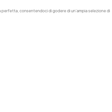
ità perfetta, consentendoci di godere di un’ampia selezione di