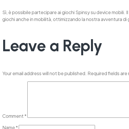
Sì, è possibile partecipare ai giochi Spinsy su device mobili
giochi anche in mobilità, ottimizzando la nostra avventura di 
Leave a Reply
Your email address will not be published.
Required fields ar
Comment
*
Name
*