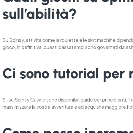
sull’abilità?
Su Spinsy, attività come la roulette e le slot machine dipen
gioco, in definitiva, questi passatempi sono governati da esit
Ci sono tutorial per
Sì, su Spinsy Casino sono disponibili guide per principianti.
massimizzare la vostra avventura e ad acquisire maggiore fi
Come posso incremen