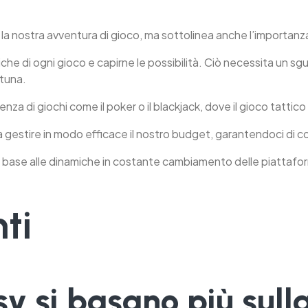
ce la nostra avventura di gioco, ma sottolinea anche l’importan
e di ogni gioco e capirne le possibilità. Ciò necessita un sg
rtuna.
nza di giochi come il poker o il blackjack, dove il gioco tattico
iuta a gestire in modo efficace il nostro budget, garantendoci
 base alle dinamiche in costante cambiamento delle piattafor
ti
sy si basano più sull