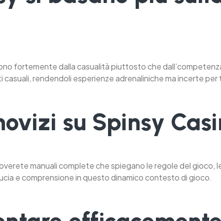
dono fortemente dalla casualità piuttosto che dall’competenza
i casuali, rendendoli esperienze adrenaliniche ma incerte per tu
 novizi su Spinsy Cas
 Troverete manuali complete che spiegano le regole del gioco, 
ducia e comprensione in questo dinamico contesto di gioco.
tare efficacemente 