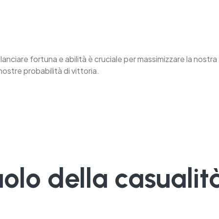
ilanciare fortuna e abilità è cruciale per massimizzare la nos
ostre probabilità di vittoria.
olo della casualità