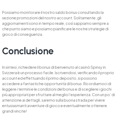
Possiamo monitorare il nostro saldo bonus consultando la
sezione promozioni del nostro account. Solitamente, gli
aggiornamenti sono in tempo reale, così sappiamo sempre a
che punto siamo e possiamo pianificare le nostre strategie di
gioco di conseguenza.
Conclusione
In sintesi, richiedere il bonus di benvenuto al casinò Spinsy in
Svizzera è un processo facile. Iscrivendosi, verificando il proprio
account ed effettuando il primo deposito, si possono
accedere a fantastiche opportunità di bonus. Ricordiamoci di
leggere i termini e le condizioni del bonus e di scegliere i giochi
più appropriati per sfruttare al meglio l’esperienza. Con un po’ di
attenzione ai dettagli, saremo sulla buona strada per vivere
entusiasmanti avventure di gioco e eventualmente ottenere
grandi vincite!