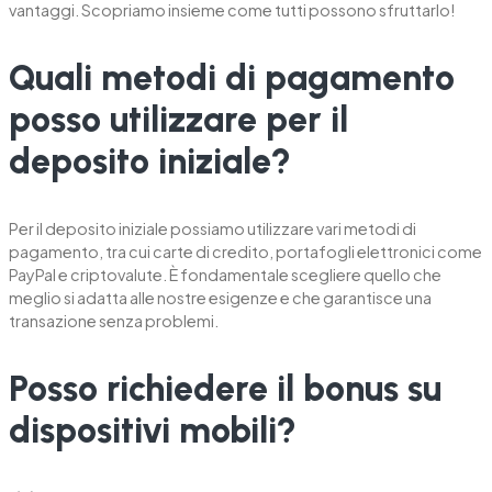
vantaggi. Scopriamo insieme come tutti possono sfruttarlo!
Quali metodi di pagamento
posso utilizzare per il
deposito iniziale?
Per il deposito iniziale possiamo utilizzare vari metodi di
pagamento, tra cui carte di credito, portafogli elettronici come
PayPal e criptovalute. È fondamentale scegliere quello che
meglio si adatta alle nostre esigenze e che garantisce una
transazione senza problemi.
Posso richiedere il bonus su
dispositivi mobili?