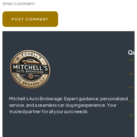
time I comment.
Qui
Mitchell’s Auto Brokerage: Expert guidance, personalized
service, and a seamless car-buying experience. Your
trusted partner for all your auto needs.