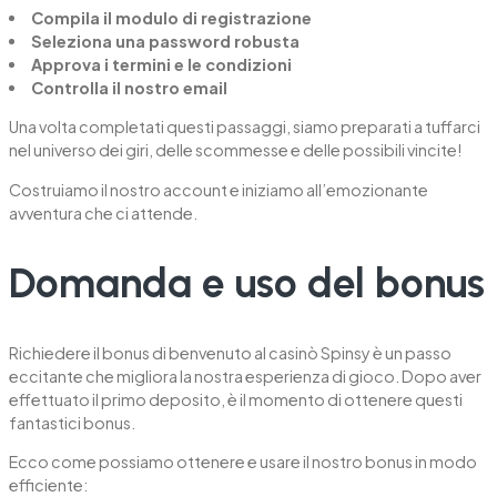
Compila il modulo di registrazione
Seleziona una password robusta
Approva i termini e le condizioni
Controlla il nostro email
Una volta completati questi passaggi, siamo preparati a tuffarci
nel universo dei giri, delle scommesse e delle possibili vincite!
Costruiamo il nostro account e iniziamo all’emozionante
avventura che ci attende.
Domanda e uso del bonus
Richiedere il bonus di benvenuto al casinò Spinsy è un passo
eccitante che migliora la nostra esperienza di gioco. Dopo aver
effettuato il primo deposito, è il momento di ottenere questi
fantastici bonus.
Ecco come possiamo ottenere e usare il nostro bonus in modo
efficiente: