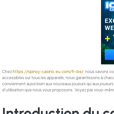
Chez
https://spinsy-casino.eu.com/fr-be/
, nous savons co
accessibles sur tous les appareils, nous garantissons à chacun
conviennent aussi bien aux nouveaux joueurs qu’aux joueurs 
d’utilisation que nous vous proposons. Voyez par vous-même c
Introduction du c