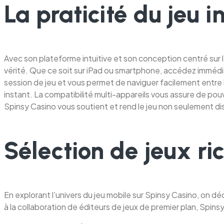
La praticité du jeu 
Avec son plateforme intuitive et son conception centré sur le 
vérité. Que ce soit sur iPad ou smartphone, accédez immédia
session de jeu et vous permet de naviguer facilement entre
instant. La compatibilité multi-appareils vous assure de p
Spinsy Casino vous soutient et rend le jeu non seulement di
Sélection de jeux ri
En explorant l’univers du jeu mobile sur Spinsy Casino, on dé
à la collaboration de éditeurs de jeux de premier plan, Spin