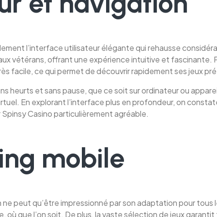
eur et navigation
ement l’interface utilisateur élégante qui rehausse considéra
x vétérans, offrant une expérience intuitive et fascinante. P
très facile, ce qui permet de découvrir rapidement ses jeux pr
ns heurts et sans pause, que ce soit sur ordinateur ou appare
irtuel. En explorant l’interface plus en profondeur, on const
ar Spinsy Casino particulièrement agréable.
ing mobile
n ne peut qu’être impressionné par son adaptation pour tous l
, où que l’on soit. De plus, la vaste sélection de jeux garant