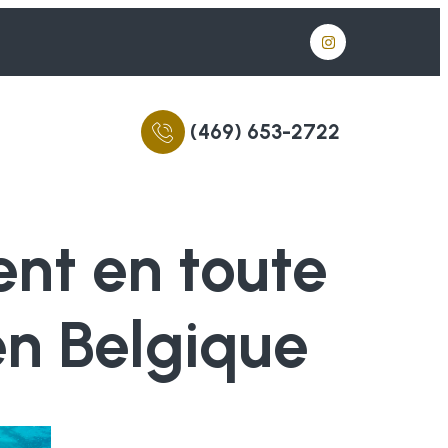
(469) 653-2722
ent en toute
 en Belgique