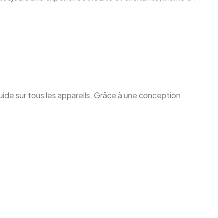
luide sur tous les appareils. Grâce à une conception