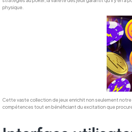
stratégies au poker, la variété des jeux garantit qu’il y en a 
physique.
Cette vaste collection de jeux enrichit non seulement notr
compétences tout en bénéficiant du excitation que procur