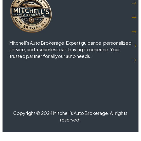
Mitchell’s Auto Brokerage: Expert guidance, personalized
service, and a seamless car-buying experience. Your
trusted partner for all your auto needs.
Copyright © 2024 Mitchell’s Auto Brokerage. All rights
reserved.