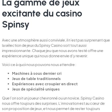
La gamme de jeux
excitante du casino
Spinsy
Avec une atmosphère aussi conviviale, il n’est pas surprenant que
la sélection de jeux du Spinsy Casino soit tout aussi
impressionnante. Chaque jeu que nous avons testé offre une
expérience unique qui nous donne envie d’y revenir.
Voici ce à quoi nous pouvons nous attendre :
Machines à sous dernier cri
Jeux de table traditionnels
Expériences avec croupier en direct
Jeux de spécialité uniques
Que l’on soit un joueur chevronné ou un novice, Spinsy Casino
nous offre toujours des surprises. L’innovation est au cœur de
son proposition de jeux, et nous permet de rester toujours