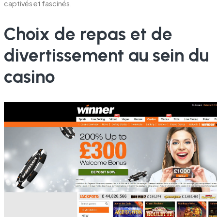
captivés et fascinés.
Choix de repas et de
divertissement au sein du
casino