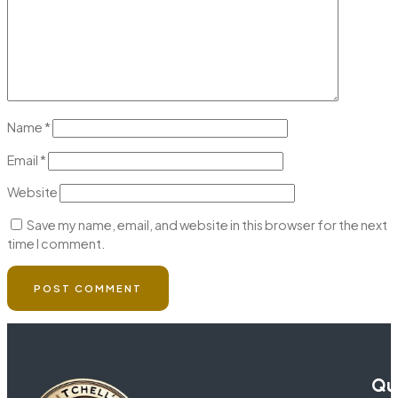
Name
*
Email
*
Website
Save my name, email, and website in this browser for the next
time I comment.
Qui