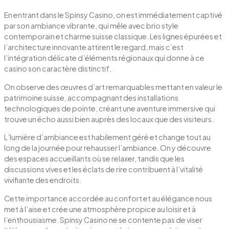
En entrant dans le Spinsy Casino, on est immédiatement captivé
par son ambiance vibrante, qui mêle avec brio style
contemporain et charme suisse classique. Les lignes épurées et
l’architecture innovante attirent le regard, mais c’est
l’intégration délicate d’éléments régionaux qui donne à ce
casino son caractère distinctif.
On observe des œuvres d’art remarquables mettant en valeur le
patrimoine suisse, accompagnant des installations
technologiques de pointe, créant une aventure immersive qui
trouve un écho aussi bien auprès des locaux que des visiteurs.
L’lumière d’ambiance est habilement géré et change tout au
long de la journée pour rehausser l’ambiance. On y découvre
des espaces accueillants où se relaxer, tandis que les
discussions vives et les éclats de rire contribuent à l’vitalité
vivifiante des endroits.
Cette importance accordée au confort et au élégance nous
met à l’aise et crée une atmosphère propice au loisir et à
l’enthousiasme. Spinsy Casino ne se contente pas de viser