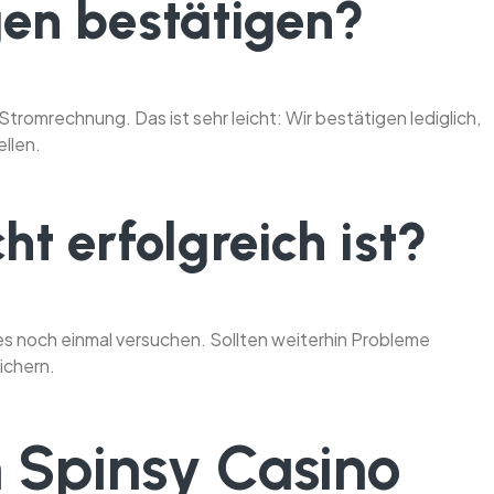
gen bestätigen?
Stromrechnung. Das ist sehr leicht: Wir bestätigen lediglich,
llen.
t erfolgreich ist?
d es noch einmal versuchen. Sollten weiterhin Probleme
ichern.
m Spinsy Casino