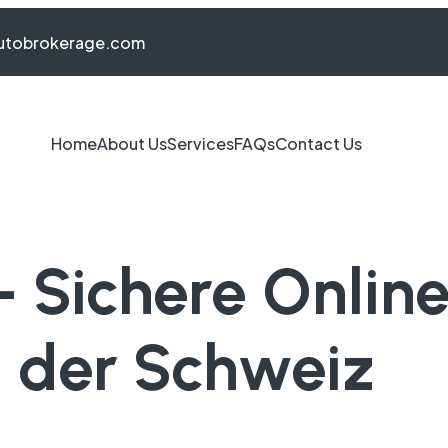
autobrokerage.com
Home
About Us
Services
FAQs
Contact Us
– Sichere Onli
n der Schweiz