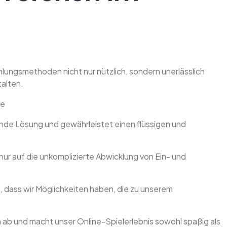
hlungsmethoden nicht nur nützlich, sondern unerlässlich
talten.
nde Lösung und gewährleistet einen flüssigen und
nur auf die unkomplizierte Abwicklung von Ein- und
 dass wir Möglichkeiten haben, die zu unserem
h ab und macht unser Online-Spielerlebnis sowohl spaßig als