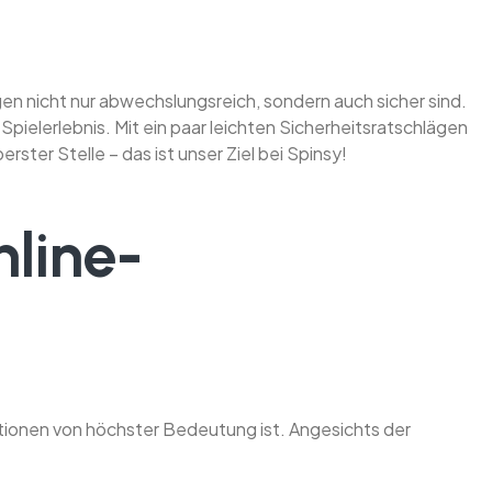
gen nicht nur abwechslungsreich, sondern auch sicher sind.
ielerlebnis. Mit ein paar leichten Sicherheitsratschlägen
ster Stelle – das ist unser Ziel bei Spinsy!
nline-
aktionen von höchster Bedeutung ist. Angesichts der