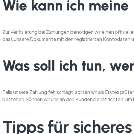
Wie kann ich meine 
Zur Verifizierung bei Zahlungen benötigen wir einen offiziel
dass unsere Dokumente mit den registrierten Kontodaten ü
Was soll ich tun, we
Falls unsere Zahlung fehlschlägt, sollten wir als Erstes prü
bestehen, können wir uns an den Kundendienst richten, um H
Tipps für sichere