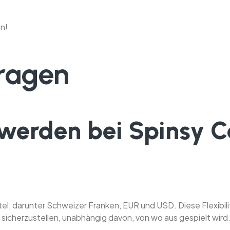
n!
Fragen
erden bei Spinsy Ca
l, darunter Schweizer Franken, EUR und USD. Diese Flexibilit
u sicherzustellen, unabhängig davon, von wo aus gespielt wird