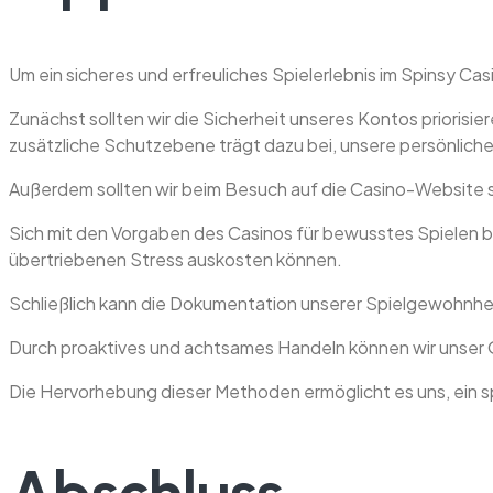
Um ein sicheres und erfreuliches Spielerlebnis im Spinsy Casi
Zunächst sollten wir die Sicherheit unseres Kontos priorisie
zusätzliche Schutzebene trägt dazu bei, unsere persönlic
Außerdem sollten wir beim Besuch auf die Casino-Website 
Sich mit den Vorgaben des Casinos für bewusstes Spielen b
übertriebenen Stress auskosten können.
Schließlich kann die Dokumentation unserer Spielgewohnhei
Durch proaktives und achtsames Handeln können wir unser On
Die Hervorhebung dieser Methoden ermöglicht es uns, ein s