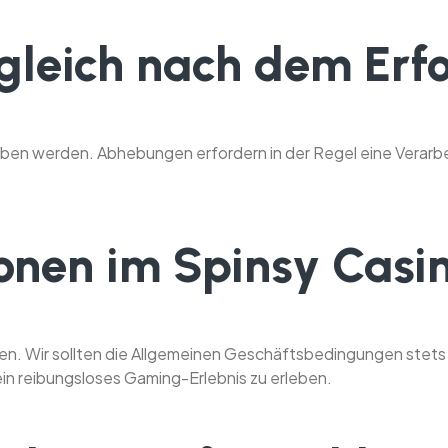
gleich nach dem Erf
en werden. Abhebungen erfordern in der Regel eine Verarbeit
ionen im Spinsy Cas
en. Wir sollten die Allgemeinen Geschäftsbedingungen stets 
ein reibungsloses Gaming-Erlebnis zu erleben.