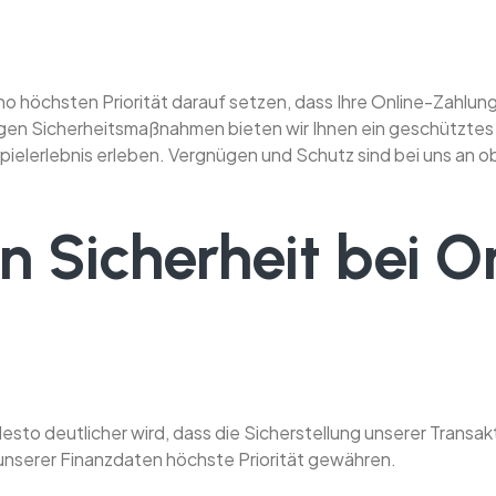
sino höchsten Priorität darauf setzen, dass Ihre Online-Zahlun
gen Sicherheitsmaßnahmen bieten wir Ihnen ein geschütztes Sp
ielerlebnis erleben. Vergnügen und Schutz sind bei uns an ober
 Sicherheit bei O
desto deutlicher wird, dass die Sicherstellung unserer Trans
erer Finanzdaten höchste Priorität gewähren.