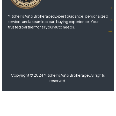
Mitchell’s Auto Brokerage: Expert guidance, personalized
service, and a seamless car-buying experience. Your
trusted partner for all your auto needs.
Copyright © 2024 Mitchell’s Auto Brokerage. All rights
reserved.