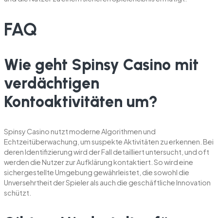
FAQ
Wie geht Spinsy Casino mit
verdächtigen
Kontoaktivitäten um?
Spinsy Casino nutzt moderne Algorithmen und
Echtzeitüberwachung, um suspekte Aktivitäten zu erkennen. Bei
deren Identifizierung wird der Fall detailliert untersucht, und oft
werden die Nutzer zur Aufklärung kontaktiert. So wird eine
sichergestellte Umgebung gewährleistet, die sowohl die
Unversehrtheit der Spieler als auch die geschäftliche Innovation
schützt.