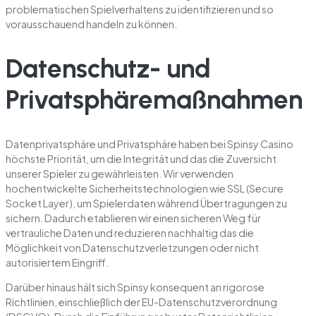
problematischen Spielverhaltens zu identifizieren und so
vorausschauend handeln zu können.
Datenschutz- und
Privatsphäremaßnahmen
Datenprivatsphäre und Privatsphäre haben bei Spinsy Casino
höchste Priorität, um die Integrität und das die Zuversicht
unserer Spieler zu gewährleisten. Wir verwenden
hochentwickelte Sicherheitstechnologien wie SSL (Secure
Socket Layer), um Spielerdaten während Übertragungen zu
sichern. Dadurch etablieren wir einen sicheren Weg für
vertrauliche Daten und reduzieren nachhaltig das die
Möglichkeit von Datenschutzverletzungen oder nicht
autorisiertem Eingriff.
Darüber hinaus hält sich Spinsy konsequent an rigorose
Richtlinien, einschließlich der EU-Datenschutzverordnung