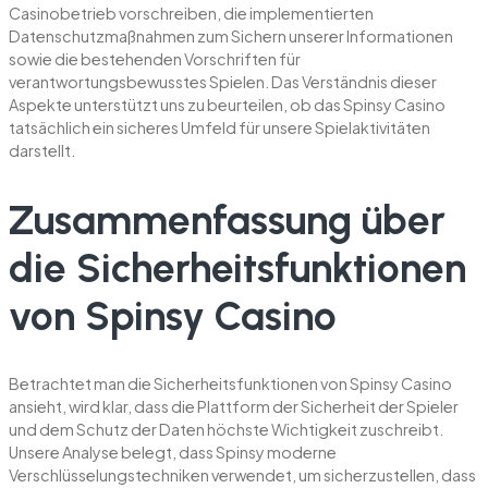
Casinobetrieb vorschreiben, die implementierten
Datenschutzmaßnahmen zum Sichern unserer Informationen
sowie die bestehenden Vorschriften für
verantwortungsbewusstes Spielen. Das Verständnis dieser
Aspekte unterstützt uns zu beurteilen, ob das Spinsy Casino
tatsächlich ein sicheres Umfeld für unsere Spielaktivitäten
darstellt.
Zusammenfassung über
die Sicherheitsfunktionen
von Spinsy Casino
Betrachtet man die Sicherheitsfunktionen von Spinsy Casino
ansieht, wird klar, dass die Plattform der Sicherheit der Spieler
und dem Schutz der Daten höchste Wichtigkeit zuschreibt.
Unsere Analyse belegt, dass Spinsy moderne
Verschlüsselungstechniken verwendet, um sicherzustellen, dass