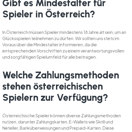
Gibt es Mindestalter für
Spieler in Österreich?
In Österreich müssen Spieler mindestens 18 Jahre alt sein, um an
Glücksspielen teilnehmen zu dürfen. Wir sollten uns stets im
Voraus über die Mindestalter informieren, da die
entsprechenden Vorschriften zu einem verantwortungsvollen
und sorgfältigen Spielumfeld für alle beitragen.
Welche Zahlungsmethoden
stehen österreichischen
Spielern zur Verfügung?
Österreichische Spieler können diverse Zahlungsmethoden
nutzen, darunter Zahlungskarten, E-Wallets wie Skrill und
Neteller, Banküberweisungen und Prepaid-Karten. Diese