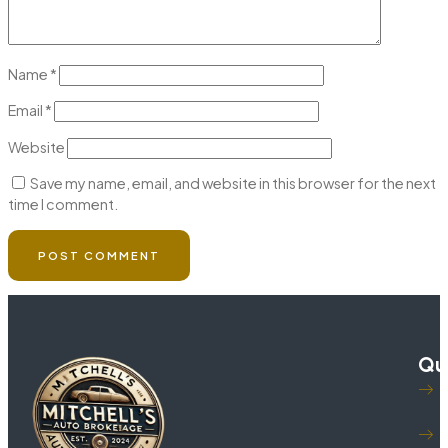
Name
*
Email
*
Website
Save my name, email, and website in this browser for the next
time I comment.
Qui