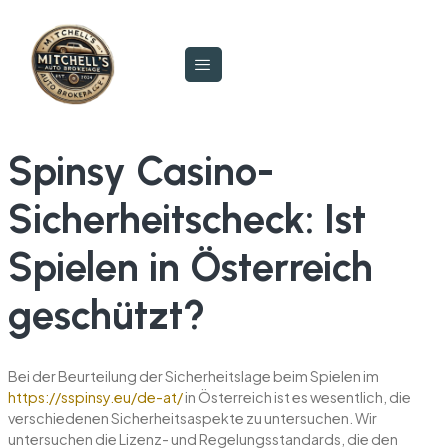
Spinsy Casino-
Sicherheitscheck: Ist
Spielen in Österreich
geschützt?
Bei der Beurteilung der Sicherheitslage beim Spielen im
https://sspinsy.eu/de-at/
in Österreich ist es wesentlich, die
verschiedenen Sicherheitsaspekte zu untersuchen. Wir
untersuchen die Lizenz- und Regelungsstandards, die den