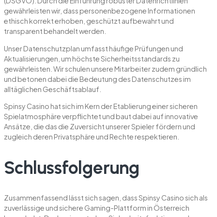
(DSGVO). Durch die Einführung robuster Datenrichtlinien
gewährleisten wir, dass personenbezogene Informationen
ethisch korrekt erhoben, geschützt aufbewahrt und
transparent behandelt werden.
Unser Datenschutzplan umfasst häufige Prüfungen und
Aktualisierungen, um höchste Sicherheitsstandards zu
gewährleisten. Wir schulen unsere Mitarbeiter zudem gründlich
und betonen dabei die Bedeutung des Datenschutzes im
alltäglichen Geschäftsablauf.
Spinsy Casino hat sich im Kern der Etablierung einer sicheren
Spielatmosphäre verpflichtet und baut dabei auf innovative
Ansätze, die das die Zuversicht unserer Spieler fördern und
zugleich deren Privatsphäre und Rechte respektieren.
Schlussfolgerung
Zusammenfassend lässt sich sagen, dass Spinsy Casino sich als
zuverlässige und sichere Gaming-Plattform in Österreich