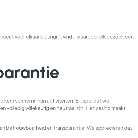
pect voor elkaar belangrijk vindt, waardoor elk bezoek een
parantie
kern vormen in hun activiteiten. Elk spel dat we
volledig willekeurig en neutraal zijn. Het casino maakt
 van betrouwbaarheid en transparantie. We appreciëren dat