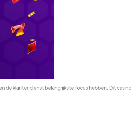
n de klantendienst belangrijkste focus hebben. Dit casino