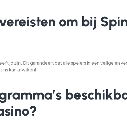
svereisten om bij Spi
leeftijd zijn. Dit garandeert dat alle spelers in een veilige 
zins kan afwijken!
programma’s beschikb
asino?