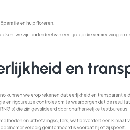
öperatie en hulp floreren.
ken, we zijn onderdeel van een groep die vernieuwing en res
rlijkheid en trans
o kunnen we erop rekenen dat eerlijkheid en transparantie de 
en rigoureuze controles om te waarborgen dat de resultaten 
G’s) die zijn gevalideerd door onafhankelijke testbureaus.
lmethoden en uitbetalingscijfers, wat bevordert een klimaat
deelnemer volledig geïnformeerd is voordat hij of zij speelt.