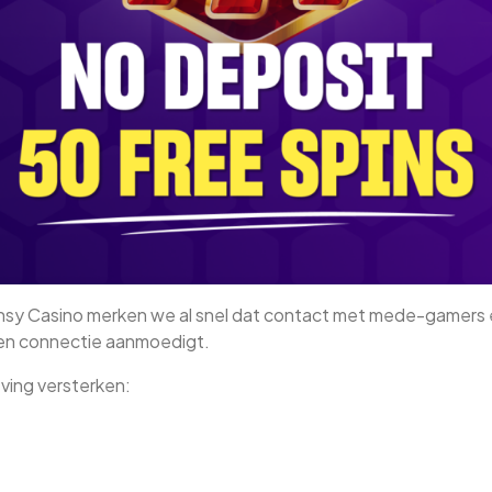
insy Casino merken we al snel dat contact met mede-gamers e
 en connectie aanmoedigt.
ving versterken: