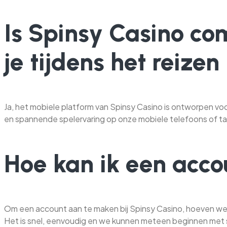
Is Spinsy Casino co
je tijdens het reize
Ja, het mobiele platform van Spinsy Casino is ontworpen vo
en spannende spelervaring op onze mobiele telefoons of tabl
Hoe kan ik een acc
Om een account aan te maken bij Spinsy Casino, hoeven we all
Het is snel, eenvoudig en we kunnen meteen beginnen met 