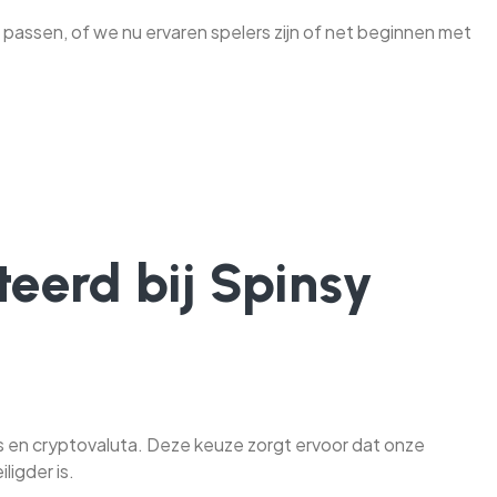
passen, of we nu ervaren spelers zijn of net beginnen met
erd bij Spinsy
s en cryptovaluta. Deze keuze zorgt ervoor dat onze
igder is.