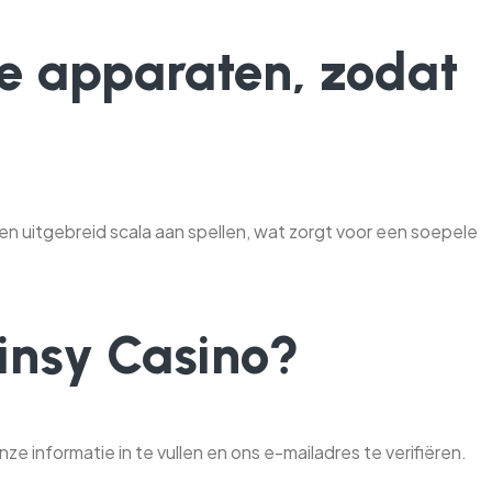
le apparaten, zodat
en uitgebreid scala aan spellen, wat zorgt voor een soepele
insy Casino?
e informatie in te vullen en ons e-mailadres te verifiëren.