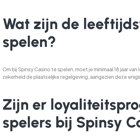
Wat zijn de leeftijd
spelen?
Om bij Spinsy Casino te spelen, moet je minimaal 18 jaar van 
zekerheid de plaatselijke regelgeving, aangezien deze enigs
Zijn er loyaliteits
spelers bij Spinsy C