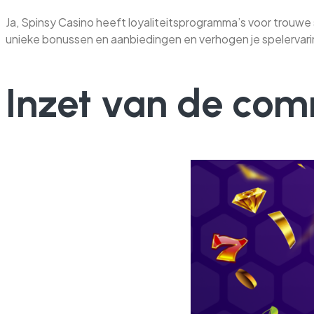
Ja, Spinsy Casino heeft loyaliteitsprogramma’s voor trouwe 
unieke bonussen en aanbiedingen en verhogen je spelervarin
Inzet van de com