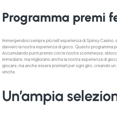
Programma premi f
Immergendoci sempre più nell’esperienza di Spinsy Casino, 
davvero la nostra esperienza di gioco. Questo programma prev
Accumulando punti premio con le nostre scommesse, sblocchiamo 
immediate, ma migliorano anche la nostra esperienza di gioc
giocare, ma anche essere premiati per ogni giro, creando un 
vincite.
Un’ampia selezio