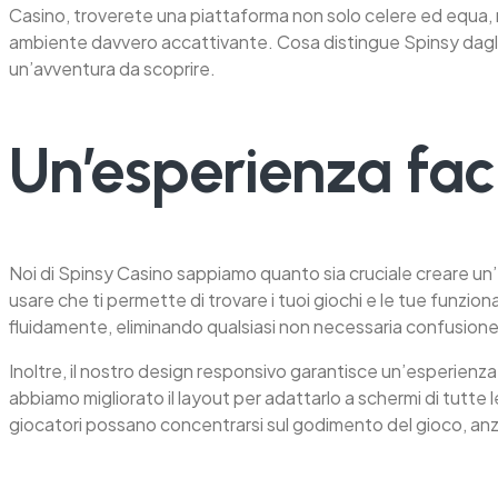
Casino, troverete una piattaforma non solo celere ed equa, ma
ambiente davvero accattivante. Cosa distingue Spinsy dagli a
un’avventura da scoprire.
Un’esperienza faci
Noi di Spinsy Casino sappiamo quanto sia cruciale creare un’e
usare che ti permette di trovare i tuoi giochi e le tue funzion
fluidamente, eliminando qualsiasi non necessaria confusione
Inoltre, il nostro design responsivo garantisce un’esperienz
abbiamo migliorato il layout per adattarlo a schermi di tutte
giocatori possano concentrarsi sul godimento del gioco, anz