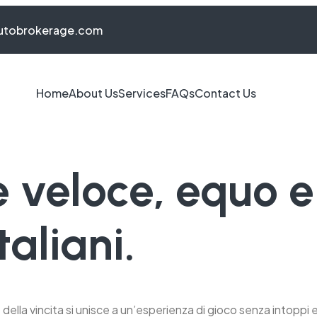
autobrokerage.com
Home
About Us
Services
FAQs
Contact Us
 veloce, equo e
taliani.
lla vincita si unisce a un’esperienza di gioco senza intoppi e