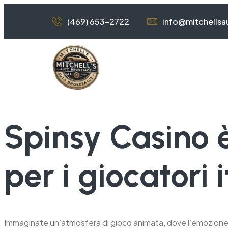
(469) 653-2722
info@mitchells
Spinsy Casino è
per i giocatori i
Immaginate un’atmosfera di gioco animata, dove l’emozione de