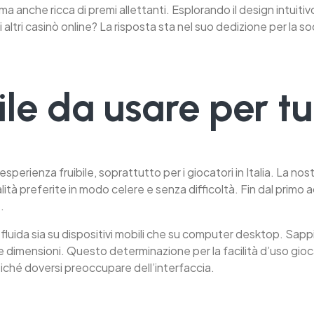
 anche ricca di premi allettanti. Esplorando il design intuitiv
ltri casinò online? La risposta sta nel suo dedizione per la s
le da usare per tut
sperienza fruibile, soprattutto per i giocatori in Italia. La n
alità preferite in modo celere e senza difficoltà. Fin dal primo
.
a fluida sia su dispositivi mobili che su computer desktop. Sa
 le dimensioni. Questo determinazione per la facilità d’uso gio
iché doversi preoccupare dell’interfaccia.