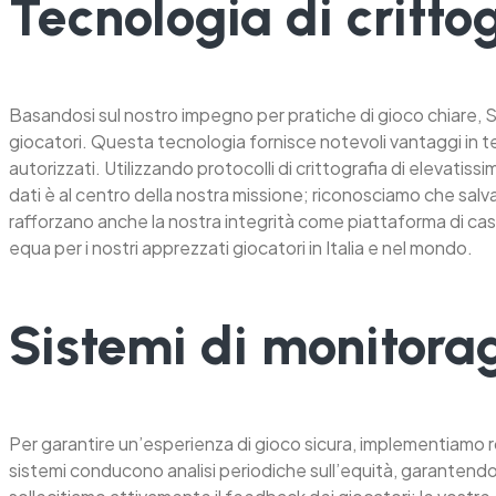
Tecnologia di critt
Basandosi sul nostro impegno per pratiche di gioco chiare, Spin
giocatori. Questa tecnologia fornisce notevoli vantaggi in te
autorizzati. Utilizzando protocolli di crittografia di elevatis
dati è al centro della nostra missione; riconosciamo che salva
rafforzano anche la nostra integrità come piattaforma di cas
equa per i nostri apprezzati giocatori in Italia e nel mondo.
Sistemi di monitorag
Per garantire un’esperienza di gioco sicura, implementiamo r
sistemi conducono analisi periodiche sull’equità, garantendo che