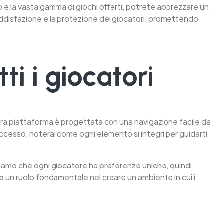
o e la vasta gamma di giochi offerti, potrete apprezzare un
oddisfazione e la protezione dei giocatori, promettendo
ti i giocatori
ostra piattaforma è progettata con una navigazione facile da
 accesso, noterai come ogni elemento si integri per guidarti
ppiamo che ogni giocatore ha preferenze uniche, quindi
ca un ruolo fondamentale nel creare un ambiente in cui i