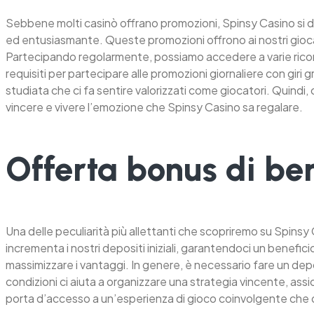
Sebbene molti casinò offrano promozioni, Spinsy Casino si di
ed entusiasmante. Queste promozioni offrono ai nostri giocator
Partecipando regolarmente, possiamo accedere a varie ricompe
requisiti per partecipare alle promozioni giornaliere con giri 
studiata che ci fa sentire valorizzati come giocatori. Quindi,
vincere e vivere l’emozione che Spinsy Casino sa regalare.
Offerta bonus di be
Una delle peculiarità più allettanti che scopriremo su Spins
incrementa i nostri depositi iniziali, garantendoci un benef
massimizzare i vantaggi. In genere, è necessario fare un depo
condizioni ci aiuta a organizzare una strategia vincente, assi
porta d’accesso a un’esperienza di gioco coinvolgente che da