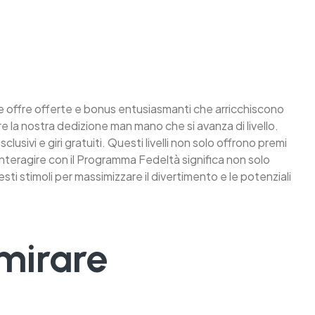
 offre offerte e bonus entusiasmanti che arricchiscono
 la nostra dedizione man mano che si avanza di livello.
ivi e giri gratuiti. Questi livelli non solo offrono premi
nteragire con il Programma Fedeltà significa non solo
i stimoli per massimizzare il divertimento e le potenziali
mirare