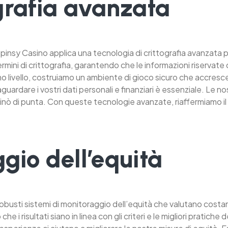
ografia avanzata
sy Casino applica una tecnologia di crittografia avanzata per ga
rmini di crittografia, garantendo che le informazioni riservate
simo livello, costruiamo un ambiente di gioco sicuro che accresc
guardare i vostri dati personali e finanziari è essenziale. Le n
inò di punta. Con queste tecnologie avanzate, riaffermiamo il
gio dell’equità
obusti sistemi di monitoraggio dell’equità che valutano costan
 i risultati siano in linea con gli criteri e le migliori pratich