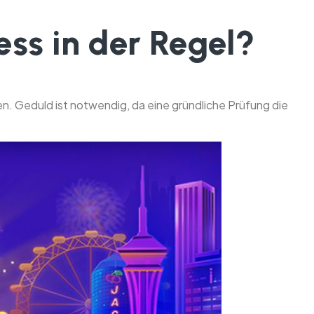
ess in der Regel?
n. Geduld ist notwendig, da eine gründliche Prüfung die