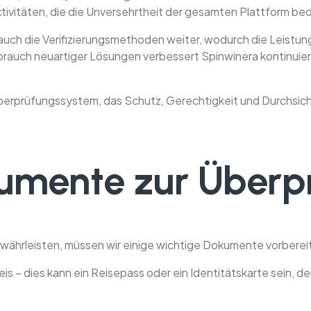
ktivitäten, die die Unversehrtheit der gesamten Plattform b
auch die Verifizierungsmethoden weiter, wodurch die Leistung
rauch neuartiger Lösungen verbessert Spinwinera kontinuierli
berprüfungssystem, das Schutz, Gerechtigkeit und Durchsicht
kumente zur Überp
ewährleisten, müssen wir einige wichtige Dokumente vorberei
s – dies kann ein Reisepass oder ein Identitätskarte sein, de