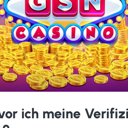
vor ich meine Verifi