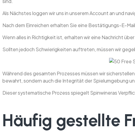
sind.
Als Nächstes loggen wir uns in unserem Account an und navi
Nach dem Einreichen erhalten Sie eine Bestätigungs-E-Mail.
Wenn alles in Richtigkeit ist, erhalten wir eine Nachricht übe
Sollten jedoch Schwierigkeiten auftreten, müssen wir gegeb
Während des gesamten Prozesses müssen wir sicherstellen, da
bewahrt, sondern auch die Integrität der Spielumgebung un
Dieser systematische Prozess spiegelt Spinwineras Verpflic
Häufig gestellte 