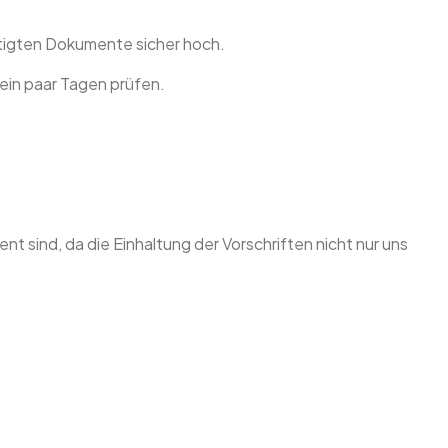
ötigten Dokumente sicher hoch.
 ein paar Tagen prüfen.
t sind, da die Einhaltung der Vorschriften nicht nur uns