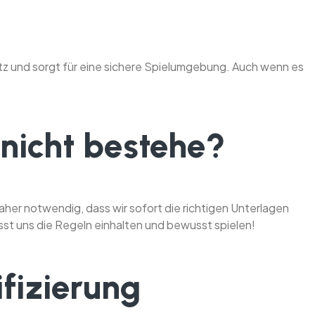
utz und sorgt für eine sichere Spielumgebung. Auch wenn es
 nicht bestehe?
daher notwendig, dass wir sofort die richtigen Unterlagen
sst uns die Regeln einhalten und bewusst spielen!
ifizierung