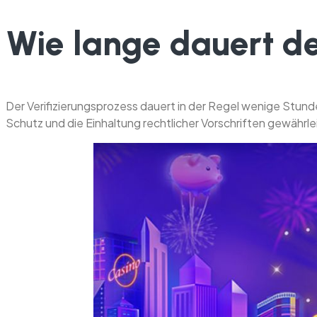
Wie lange dauert de
Der Verifizierungsprozess dauert in der Regel wenige Stund
Schutz und die Einhaltung rechtlicher Vorschriften gewährle