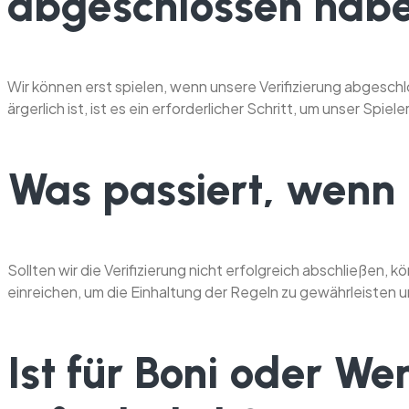
abgeschlossen hab
Wir können erst spielen, wenn unsere Verifizierung abgesch
ärgerlich ist, ist es ein erforderlicher Schritt, um unser Spie
Was passiert, wenn i
Sollten wir die Verifizierung nicht erfolgreich abschließen
einreichen, um die Einhaltung der Regeln zu gewährleisten u
Ist für Boni oder We