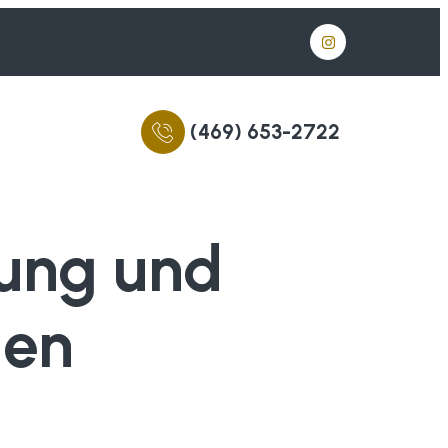
(469) 653-2722
rung und
ien