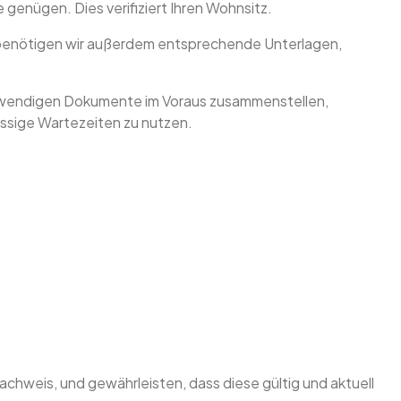
genügen. Dies verifiziert Ihren Wohnsitz.
 benötigen wir außerdem entsprechende Unterlagen,
notwendigen Dokumente im Voraus zusammenstellen,
üssige Wartezeiten zu nutzen.
weis, und gewährleisten, dass diese gültig und aktuell