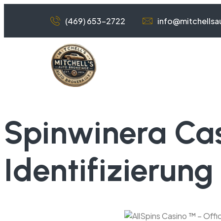
(469) 653-2722
info@mitchells
Spinwinera Cas
Identifizierung 