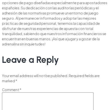
opciones de pago diseñadas especialmente para apostadores
españoles. Su dedicación con las auditorías periódicas y el
adhesión de las normativas promueve un entorno de juego
seguro. Al permanecer informados y adoptar las mejores
prácticas de seguridad personal, tenemos la capacidad de
disfrutar de nuestras experiencias de apuesta con total
tranquilidad, sabiendo que nuestros información financieros se
encuentran en buenas manos. ¡Así que a jugar y a gozar de la
adrenalina sin inquietudes!
Leave a Reply
Your email address will not be published.
Required fields are
marked
*
Comment
*