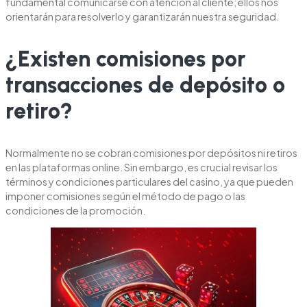
fundamental comunicarse con atención al cliente; ellos nos
orientarán para resolverlo y garantizarán nuestra seguridad.
¿Existen comisiones por
transacciones de depósito o
retiro?
Normalmente no se cobran comisiones por depósitos ni retiros
en las plataformas online. Sin embargo, es crucial revisar los
términos y condiciones particulares del casino, ya que pueden
imponer comisiones según el método de pago o las
condiciones de la promoción.