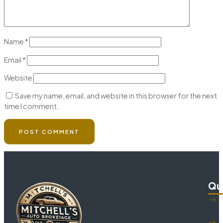
Name
*
Email
*
Website
Save my name, email, and website in this browser for the next
time I comment.
Qui