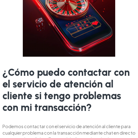
¿Cómo puedo contactar con
el servicio de atención al
cliente si tengo problemas
con mi transacción?
Podemos contactar con el servicio de atención al cliente para
cualquier problema con la transacción mediante chat en directo