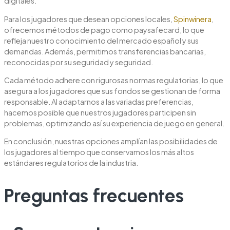
digitales.
Para los jugadores que desean opciones locales,
Spinwinera
,
ofrecemos métodos de pago como paysafecard, lo que
refleja nuestro conocimiento del mercado español y sus
demandas. Además, permitimos transferencias bancarias,
reconocidas por su seguridad y seguridad.
Cada método adhere con rigurosas normas regulatorias, lo que
asegura a los jugadores que sus fondos se gestionan de forma
responsable. Al adaptarnos a las variadas preferencias,
hacemos posible que nuestros jugadores participen sin
problemas, optimizando así su experiencia de juego en general.
En conclusión, nuestras opciones amplían las posibilidades de
los jugadores al tiempo que conservamos los más altos
estándares regulatorios de la industria.
Preguntas frecuentes