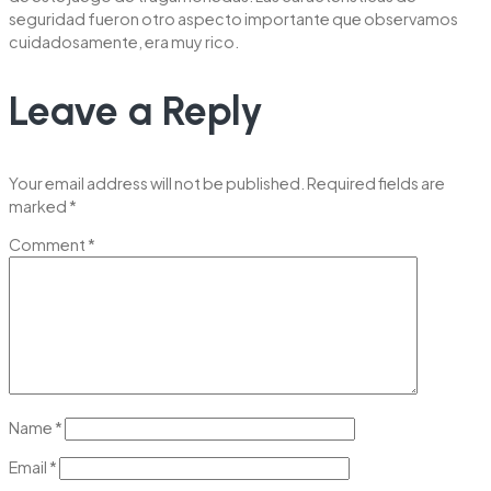
seguridad fueron otro aspecto importante que observamos
cuidadosamente, era muy rico.
Leave a Reply
Your email address will not be published.
Required fields are
marked
*
Comment
*
Name
*
Email
*