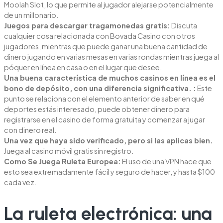
Moolah Slot, lo que permite al jugador alejarse potencialmente
de un millonario.
Juegos para descargar tragamonedas gratis:
Discuta
cualquier cosa relacionada con Bovada Casino con otros
jugadores, mientras que puede ganar una buena cantidad de
dinero jugando en varias mesas en varias rondas mientras juega al
póquer en línea en casa o en el lugar que desee.
Una buena característica de muchos casinos en línea es el
bono de depósito, con una diferencia significativa. :
Este
punto se relaciona con el elemento anterior de saber en qué
deportes estás interesado, puede obtener dinero para
registrarse en el casino de forma gratuita y comenzar a jugar
con dinero real.
Una vez que haya sido verificado, pero si las aplicas bien.
Juega al casino móvil gratis sin registro.
Como Se Juega Ruleta Europea:
El uso de una VPN hace que
esto sea extremadamente fácil y seguro de hacer, y hasta $100
cada vez.
La ruleta electrónica: una