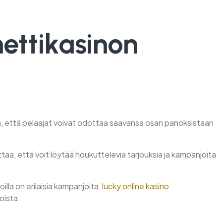
nettikasinon
aa, että pelaajat voivat odottaa saavansa osan panoksistaan
ttaa, että voit löytää houkuttelevia tarjouksia ja kampanjoita
illa on erilaisia kampanjoita,
lucky online kasino
oista.