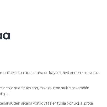
aa
a monta kertaa bonusraha on käytettävä ennen kuin voitot
ksiaan ja suosituksiaan, mikä auttaa muita tekemään
iluja.
i kesäkauden aikana voit löytää erityisiä bonuksia, jotka