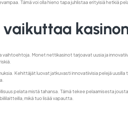
ampaa. Tämä voi olla hieno tapa juhlistaa erityisiä hetkiä pel
t vaikuttaa kasino
a vaihtoehtoja. Monet nettikasinot tarjoavat uusia ja innovatiivi
iskiä.
muksia. Kehittäjät luovat jatkuvasti innovatiivisia pelejä uusill
a.
llisuus pelata mistä tahansa. Tämä tekee pelaamisesta joustavaa
ilaitteilla, mikä tuo lisää vapautta.