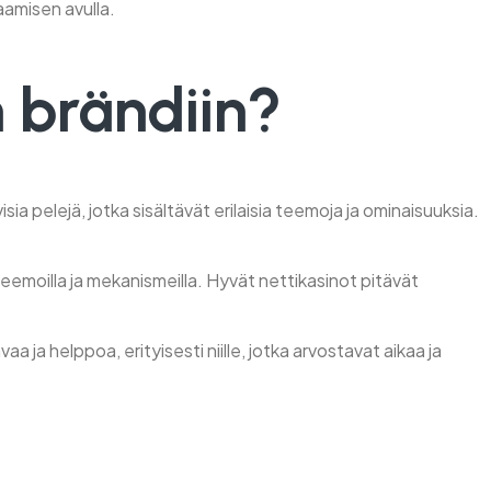
aamisen avulla.
n brändiin?
sia pelejä, jotka sisältävät erilaisia teemoja ja ominaisuuksia.
a teemoilla ja mekanismeilla. Hyvät nettikasinot pitävät
 ja helppoa, erityisesti niille, jotka arvostavat aikaa ja