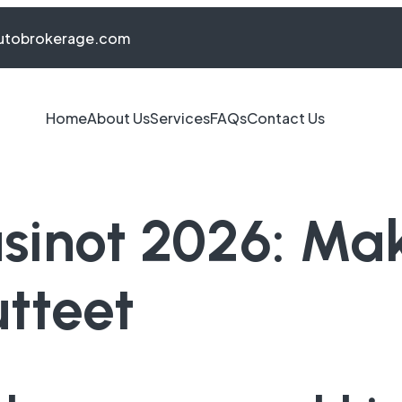
autobrokerage.com
Home
About Us
Services
FAQs
Contact Us
sinot 2026: Mak
utteet