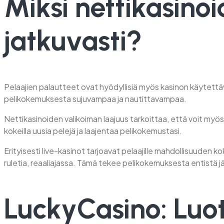
Miksi nettikasino
jatkuvasti?
Pelaajien palautteet ovat hyödyllisiä myös kasinon käytettä
pelikokemuksesta sujuvampaa ja nautittavampaa.
Nettikasinoiden valikoiman laajuus tarkoittaa, että voit myös k
kokeilla uusia pelejä ja laajentaa pelikokemustasi.
Erityisesti live-kasinot tarjoavat pelaajille mahdollisuuden k
ruletia, reaaliajassa. Tämä tekee pelikokemuksesta entistä 
LuckyCasino: Luo