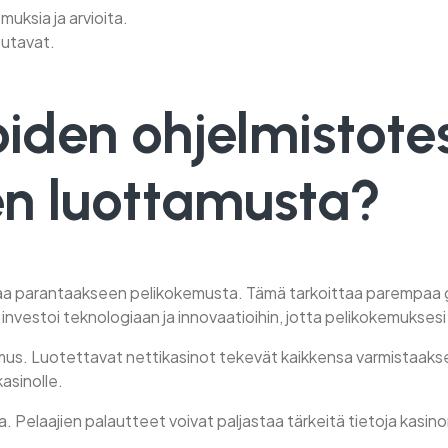
uksia ja arvioita.
sutavat.
iden ohjelmistotes
en luottamusta?
aa parantaakseen pelikokemusta. Tämä tarkoittaa parempaa g
 investoi teknologiaan ja innovaatioihin, jotta pelikokemukses
tamus. Luotettavat nettikasinot tekevät kaikkensa varmistaaks
asinolle.
. Pelaajien palautteet voivat paljastaa tärkeitä tietoja kasin