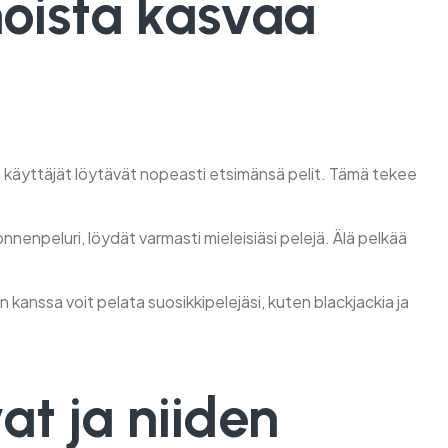
noista kasvaa
a käyttäjät löytävät nopeasti etsimänsä pelit. Tämä tekee
 onnenpeluri, löydät varmasti mieleisiäsi pelejä. Älä pelkää
 kanssa voit pelata suosikkipelejäsi, kuten blackjackia ja
t ja niiden