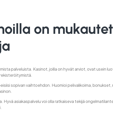
noilla on mukautet
ja
mista palveluista. Kasinot, joilla on hyvät arviot, ovat usei
rekisteröitymistä.
arpeisiisi sopivan vaihtoehdon. Huomioi pelivalikoima, bonukse
asinon.
. Hyvä asiakaspalvelu voi olla ratkaiseva tekijä ongelmatilantei
.