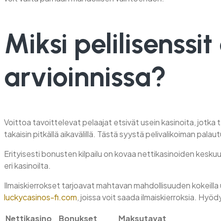
Miksi pelilisenssi
arvioinnissa?
Voittoa tavoittelevat pelaajat etsivät usein kasinoita, jotk
takaisin pitkällä aikavälillä. Tästä syystä pelivalikoiman pal
Erityisesti bonusten kilpailu on kovaa nettikasinoiden keskuu
eri kasinoilta.
Ilmaiskierrokset tarjoavat mahtavan mahdollisuuden kokeilla uus
luckycasinos-fi.com
, joissa voit saada ilmaiskierroksia. Hyö
Nettikasino
Bonukset
Maksutavat