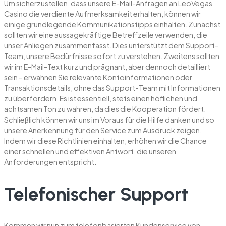
Um sicherzustellen, dass unsere E-Mail-Anfragen an LeoVegas
Casino die verdiente Aufmerksamkeit erhalten, können wir
einige grundlegende Kommunikationstipps einhalten. Zunächst
sollten wir eine aussagekräftige Betreffzeile verwenden, die
unser Anliegen zusammenfasst. Dies unterstützt dem Support-
Team, unsere Bedürfnisse sofort zu verstehen. Zweitens sollten
wir im E-Mail-Text kurz und prägnant, aber dennoch detailliert
sein – erwähnen Sie relevante Kontoinformationen oder
Transaktionsdetails, ohne das Support-Team mit Informationen
zu überfordern. Es ist essentiell, stets einen höflichen und
achtsamen Ton zu wahren, da dies die Kooperation fördert.
Schließlich können wir uns im Voraus für die Hilfe danken und so
unsere Anerkennung für den Service zum Ausdruck zeigen.
Indem wir diese Richtlinien einhalten, erhöhen wir die Chance
einer schnellen und effektiven Antwort, die unseren
Anforderungen entspricht.
Telefonischer Support
Kommen wir nun zum telefonbasierten Kundenservice von