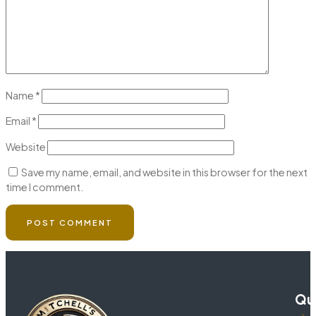
Name
*
Email
*
Website
Save my name, email, and website in this browser for the next
time I comment.
Qui