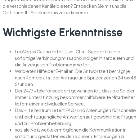
die verschiedenen Kanäle bieten? Entdecken Sie mit uns die
Optionen, Ihr Spielerlebnis zu optimieren.
Wichtigste Erkenntnisse
LeoVegas Casino liefert Live-Chat-Support für die
sofortige Verbindung mit sachkundigen Mitarbeitern und
die Anzeige von Problemen in sofort.
Wir bieten Hilfe per E-Mail an. Die Antwortzeit beträgt je
nach Komplexität der Anfrage und Spitzenzeiten 24 bis 48
Stunden.
Der 24/7-Telefonsupport gewährleistet, dass die Spieler
immer Unterstützung bekommen; hilfsbereite Mitarbeiter
liefern einen individuellen Service.
Das Hilfezentrum liefert FAQs und Anleitungen für schnelle
und leicht zugängliche Antworten auf gewöhnliche Fragen
und zur Problembehebung.
soziale Netzwerke ermöglichen die Kommunikation in
sofort und gestatten es den Spielern, Erfahrungen zu