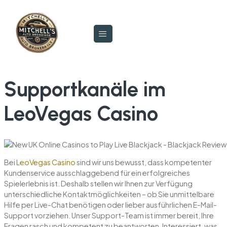
Supportkanäle im
LeoVegas Casino
Bei
LeoVegas Casino
sind wir uns bewusst, dass kompetenter
Kundenservice ausschlaggebend für ein erfolgreiches
Spielerlebnis ist. Deshalb stellen wir Ihnen zur Verfügung
unterschiedliche Kontaktmöglichkeiten – ob Sie unmittelbare
Hilfe per Live-Chat benötigen oder lieber ausführlichen E-Mail-
Support vorziehen. Unser Support-Team ist immer bereit, Ihre
Fragen rasch und kompetent zu beantworten. Interessiert, was