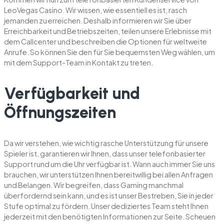
LeoVegas Casino. Wir wissen, wie essentiell es ist, rasch
jemanden zu erreichen. Deshalb informieren wir Sie über
Erreichbarkeit und Betriebszeiten, teilen unsere Erlebnisse mit
dem Callcenter und beschreiben die Optionen für weltweite
Anrufe. So können Sie den für Sie bequemsten Weg wählen, um
mit dem Support-Team in Kontakt zu treten.
Verfügbarkeit und
Öffnungszeiten
Da wir verstehen, wie wichtig rasche Unterstützung für unsere
Spieler ist, garantieren wir Ihnen, dass unser telefonbasierter
Support rund um die Uhr verfügbar ist. Wann auch immer Sie uns
brauchen, wir unterstützen Ihnen bereitwillig bei allen Anfragen
und Belangen. Wir begreifen, dass Gaming manchmal
überfordernd sein kann, und es ist unser Bestreben, Sie in jeder
Stufe optimal zu fördern. Unser dediziertes Team steht Ihnen
jederzeit mit den benötigten Informationen zur Seite. Scheuen