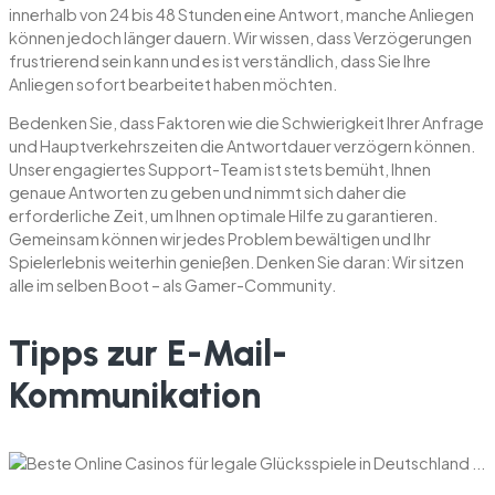
innerhalb von 24 bis 48 Stunden eine Antwort, manche Anliegen
können jedoch länger dauern. Wir wissen, dass Verzögerungen
frustrierend sein kann und es ist verständlich, dass Sie Ihre
Anliegen sofort bearbeitet haben möchten.
Bedenken Sie, dass Faktoren wie die Schwierigkeit Ihrer Anfrage
und Hauptverkehrszeiten die Antwortdauer verzögern können.
Unser engagiertes Support-Team ist stets bemüht, Ihnen
genaue Antworten zu geben und nimmt sich daher die
erforderliche Zeit, um Ihnen optimale Hilfe zu garantieren.
Gemeinsam können wir jedes Problem bewältigen und Ihr
Spielerlebnis weiterhin genießen. Denken Sie daran: Wir sitzen
alle im selben Boot – als Gamer-Community.
Tipps zur E-Mail-
Kommunikation