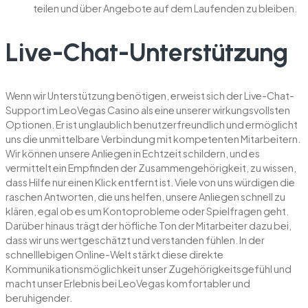
teilen und über Angebote auf dem Laufenden zu bleiben.
Live-Chat-Unterstützung
Wenn wir Unterstützung benötigen, erweist sich der Live-Chat-
Support im LeoVegas Casino als eine unserer wirkungsvollsten
Optionen. Er ist unglaublich benutzerfreundlich und ermöglicht
uns die unmittelbare Verbindung mit kompetenten Mitarbeitern.
Wir können unsere Anliegen in Echtzeit schildern, und es
vermittelt ein Empfinden der Zusammengehörigkeit, zu wissen,
dass Hilfe nur einen Klick entfernt ist. Viele von uns würdigen die
raschen Antworten, die uns helfen, unsere Anliegen schnell zu
klären, egal ob es um Kontoprobleme oder Spielfragen geht.
Darüber hinaus trägt der höfliche Ton der Mitarbeiter dazu bei,
dass wir uns wertgeschätzt und verstanden fühlen. In der
schnelllebigen Online-Welt stärkt diese direkte
Kommunikationsmöglichkeit unser Zugehörigkeitsgefühl und
macht unser Erlebnis bei LeoVegas komfortabler und
beruhigender.