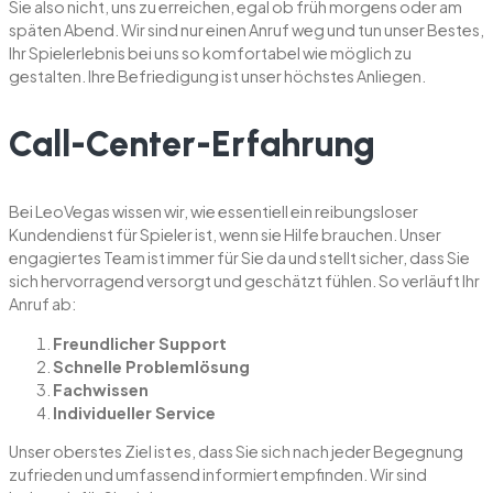
Sie also nicht, uns zu erreichen, egal ob früh morgens oder am
späten Abend. Wir sind nur einen Anruf weg und tun unser Bestes,
Ihr Spielerlebnis bei uns so komfortabel wie möglich zu
gestalten. Ihre Befriedigung ist unser höchstes Anliegen.
Call-Center-Erfahrung
Bei LeoVegas wissen wir, wie essentiell ein reibungsloser
Kundendienst für Spieler ist, wenn sie Hilfe brauchen. Unser
engagiertes Team ist immer für Sie da und stellt sicher, dass Sie
sich hervorragend versorgt und geschätzt fühlen. So verläuft Ihr
Anruf ab:
Freundlicher Support
Schnelle Problemlösung
Fachwissen
Individueller Service
Unser oberstes Ziel ist es, dass Sie sich nach jeder Begegnung
zufrieden und umfassend informiert empfinden. Wir sind