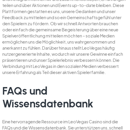
teilen und über Aktionen und Events up-to-date bleiben. Diese
Plattformen gestatten es uns, unsere Gedanken und unser
Feedback zu mitteilen und so ein Gemeinschaftsgefühl unter
den Spielern zu fördern. Ob wir schnell Antworten brauchen
oder einfach die gemeinsame Begeisterung über eine neue
Spielveröffentlichung mitteilen möchten – soziale Medien
ermöglichen uns die Möglichkeit, uns wahrgenommen und
anerkannt zu fühlen. Darüber hinaus stellt LeoVegas häufig
nutzergenerierte Inhalte, wodurch wir unsere Gewinne einfach
präsentieren und unser Spielerlebnis verbessern können. Die
Verbindung mit LeoVegas in den sozialen Medien verbessert
unsere Erfahrung als Teil dieser aktiven Spielerfamilie.
FAQs und
Wissensdatenbank
Eine hervorragende Ressource im LeoVegas Casino sind die
FAQs und die Wissensdatenbank. Sie unterstützen uns, schnell