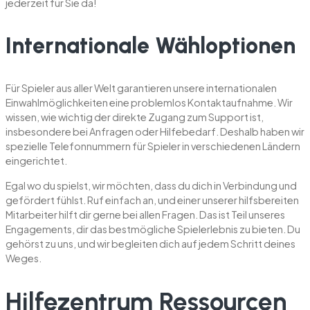
jederzeit für Sie da!
Internationale Wähloptionen
Für Spieler aus aller Welt garantieren unsere internationalen
Einwahlmöglichkeiten eine problemlos Kontaktaufnahme. Wir
wissen, wie wichtig der direkte Zugang zum Support ist,
insbesondere bei Anfragen oder Hilfebedarf. Deshalb haben wir
spezielle Telefonnummern für Spieler in verschiedenen Ländern
eingerichtet.
Egal wo du spielst, wir möchten, dass du dich in Verbindung und
gefördert fühlst. Ruf einfach an, und einer unserer hilfsbereiten
Mitarbeiter hilft dir gerne bei allen Fragen. Das ist Teil unseres
Engagements, dir das bestmögliche Spielerlebnis zu bieten. Du
gehörst zu uns, und wir begleiten dich auf jedem Schritt deines
Weges.
Hilfezentrum Ressourcen