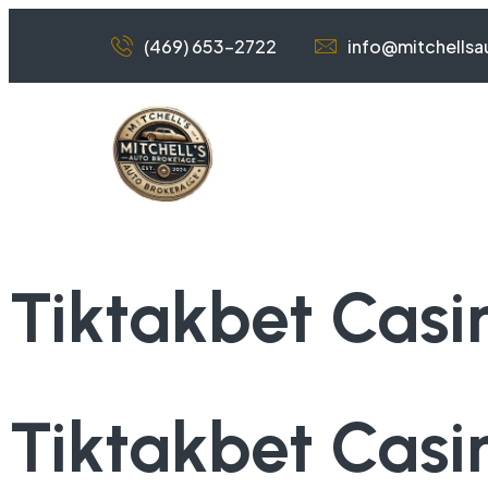
(469) 653-2722
info@mitchells
Tiktakbet Casi
Tiktakbet Casi