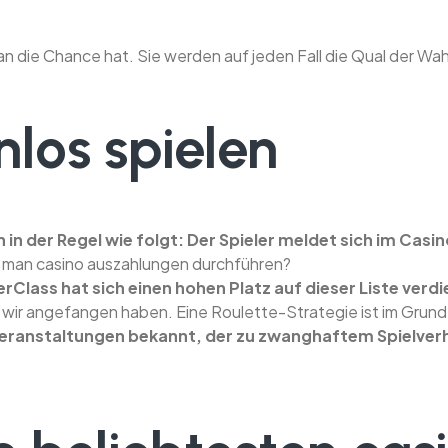
an die Chance hat. Sie werden auf jeden Fall die Qual der W
nlos spielen
in der Regel wie folgt: Der Spieler meldet sich im Casi
 man casino auszahlungen durchführen?
lass hat sich einen hohen Platz auf dieser Liste verdi
wir angefangen haben. Eine Roulette-Strategie ist im Grunde
Veranstaltungen bekannt, der zu zwanghaftem Spielverh