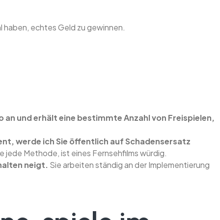
ahl haben, echtes Geld zu gewinnen.
no an und erhält eine bestimmte Anzahl von Freispielen,
ent, werde ich Sie öffentlich auf Schadensersatz
 jede Methode, ist eines Fernsehfilms würdig.
alten neigt.
Sie arbeiten ständig an der Implementierung