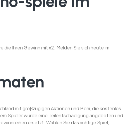
ino-spiele im
e die Ihren Gewinn mit x2. Melden Sie sich heute im
omaten
schland mit großzügigen Aktionen und Boni, die kostenlos
n. Dem Spieler wurde eine Teilentschädigung angeboten und
winnreihen ersetzt. Wählen Sie das richtige Spiel,