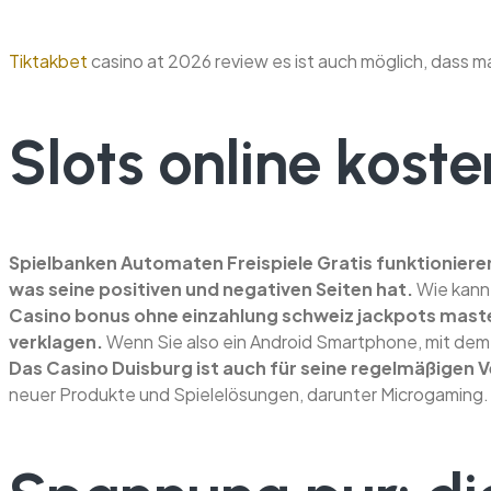
Tiktakbet
casino at 2026 review es ist auch möglich, dass m
Slots online koste
Spielbanken Automaten Freispiele Gratis funktionieren 
was seine positiven und negativen Seiten hat.
Wie kann
Casino bonus ohne einzahlung schweiz jackpots masterC
verklagen.
Wenn Sie also ein Android Smartphone, mit dem 
Das Casino Duisburg ist auch für seine regelmäßigen 
neuer Produkte und Spielelösungen, darunter Microgaming.