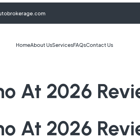
autobrokerage.com
Home
About Us
Services
FAQs
Contact Us
no At 2026 Rev
no At 2026 Rev