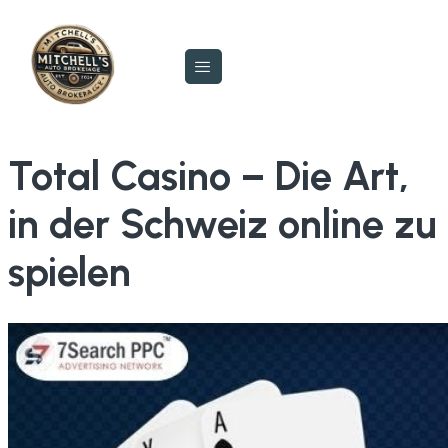
Total Casino – Die Art,
in der Schweiz online zu
spielen