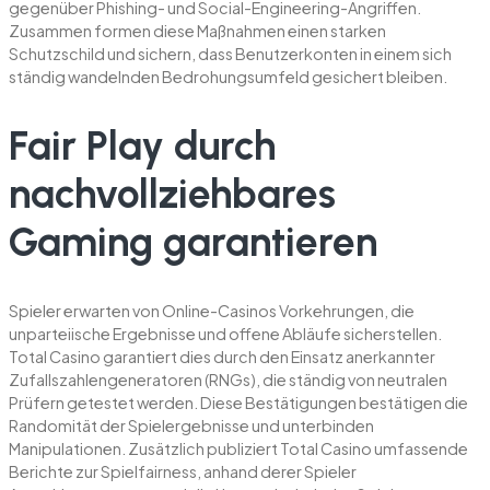
gegenüber Phishing- und Social-Engineering-Angriffen.
Zusammen formen diese Maßnahmen einen starken
Schutzschild und sichern, dass Benutzerkonten in einem sich
ständig wandelnden Bedrohungsumfeld gesichert bleiben.
Fair Play durch
nachvollziehbares
Gaming garantieren
Spieler erwarten von Online-Casinos Vorkehrungen, die
unparteiische Ergebnisse und offene Abläufe sicherstellen.
Total Casino garantiert dies durch den Einsatz anerkannter
Zufallszahlengeneratoren (RNGs), die ständig von neutralen
Prüfern getestet werden. Diese Bestätigungen bestätigen die
Randomität der Spielergebnisse und unterbinden
Manipulationen. Zusätzlich publiziert Total Casino umfassende
Berichte zur Spielfairness, anhand derer Spieler