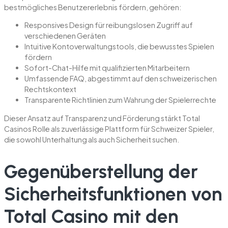
bestmögliches Benutzererlebnis fördern, gehören:
Responsives Design für reibungslosen Zugriff auf
verschiedenen Geräten
Intuitive Kontoverwaltungstools, die bewusstes Spielen
fördern
Sofort-Chat-Hilfe mit qualifizierten Mitarbeitern
Umfassende FAQ, abgestimmt auf den schweizerischen
Rechtskontext
Transparente Richtlinien zum Wahrung der Spielerrechte
Dieser Ansatz auf Transparenz und Förderung stärkt Total
Casinos Rolle als zuverlässige Plattform für Schweizer Spieler,
die sowohl Unterhaltung als auch Sicherheit suchen.
Gegenüberstellung der
Sicherheitsfunktionen von
Total Casino mit den