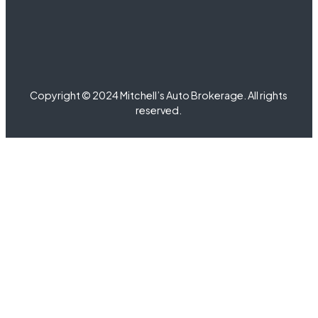
Copyright © 2024 Mitchell’s Auto Brokerage. All rights
reserved.