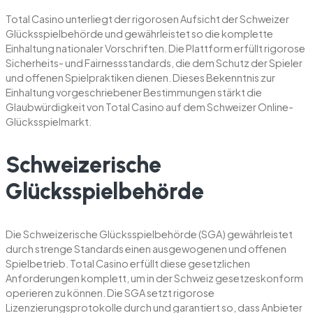
Total Casino unterliegt der rigorosen Aufsicht der Schweizer
Glücksspielbehörde und gewährleistet so die komplette
Einhaltung nationaler Vorschriften. Die Plattform erfüllt rigorose
Sicherheits- und Fairnessstandards, die dem Schutz der Spieler
und offenen Spielpraktiken dienen. Dieses Bekenntnis zur
Einhaltung vorgeschriebener Bestimmungen stärkt die
Glaubwürdigkeit von Total Casino auf dem Schweizer Online-
Glücksspielmarkt.
Schweizerische
Glücksspielbehörde
Die Schweizerische Glücksspielbehörde (SGA) gewährleistet
durch strenge Standards einen ausgewogenen und offenen
Spielbetrieb. Total Casino erfüllt diese gesetzlichen
Anforderungen komplett, um in der Schweiz gesetzeskonform
operieren zu können. Die SGA setzt rigorose
Lizenzierungsprotokolle durch und garantiert so, dass Anbieter