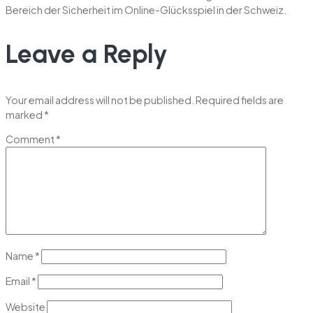
Bereich der Sicherheit im Online-Glücksspiel in der Schweiz.
Leave a Reply
Your email address will not be published.
Required fields are
marked
*
Comment
*
Name
*
Email
*
Website