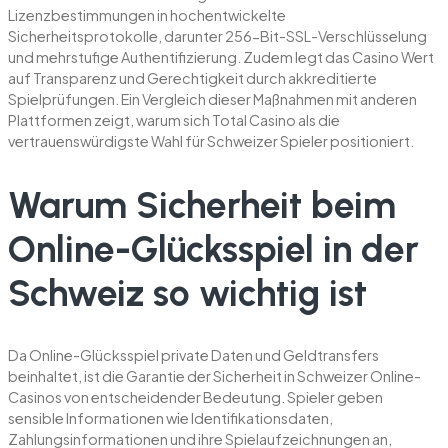
Lizenzbestimmungen in hochentwickelte
Sicherheitsprotokolle, darunter 256-Bit-SSL-Verschlüsselung
und mehrstufige Authentifizierung. Zudem legt das Casino Wert
auf Transparenz und Gerechtigkeit durch akkreditierte
Spielprüfungen. Ein Vergleich dieser Maßnahmen mit anderen
Plattformen zeigt, warum sich Total Casino als die
vertrauenswürdigste Wahl für Schweizer Spieler positioniert.
Warum Sicherheit beim
Online-Glücksspiel in der
Schweiz so wichtig ist
Da Online-Glücksspiel private Daten und Geldtransfers
beinhaltet, ist die Garantie der Sicherheit in Schweizer Online-
Casinos von entscheidender Bedeutung. Spieler geben
sensible Informationen wie Identifikationsdaten,
Zahlungsinformationen und ihre Spielaufzeichnungen an,