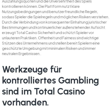
Auszahlungsquoten und die Unversehrtheit des Spiels
kontrollieren können. Die Plattform nutzt klare
Nutzungsbedingungen und benutzerfreundliche Regeln,
sodass Spieler die Spielregeln und möglichen Risiken verstehen.
Durch die Verbindung von konsequenter Einhaltung juristischer
Bestimmungen und kontinuierlicher außenstehender Aufsicht
erzeugt Total Casino Sicherheit und schützt Spieler vor
unlauteren Praktiken. Offenheit und Fairness sind wichtige
Stützen des Unternehmens und stellen bereit Spielern eine
geschützte Umgebung mit minimalen Risiken und immer
neutralen Ergebnissen.
Werkzeuge für
kontrolliertes Gambling
sind im Total Casino
vorhanden.