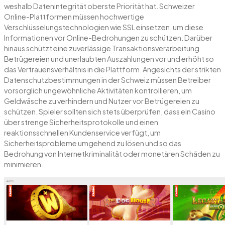
weshalb Datenintegrität oberste Priorität hat. Schweizer
Online-Plattformen müssen hochwertige
Verschlüsselungstechnologien wie SSL einsetzen, um diese
Informationen vor Online-Bedrohungen zu schützen. Darüber
hinaus schützt eine zuverlässige Transaktionsverarbeitung
Betrügereien und unerlaubten Auszahlungen vor und erhöht so
das Vertrauensverhältnis in die Plattform. Angesichts der strikten
Datenschutzbestimmungen in der Schweiz müssen Betreiber
vorsorglich ungewöhnliche Aktivitäten kontrollieren, um
Geldwäsche zu verhindern und Nutzer vor Betrügereien zu
schützen. Spieler sollten sich stets überprüfen, dass ein Casino
über strenge Sicherheitsprotokolle und einen
reaktionsschnellen Kundenservice verfügt, um
Sicherheitsprobleme umgehend zu lösen und so das
Bedrohung von Internetkriminalität oder monetären Schäden zu
minimieren.