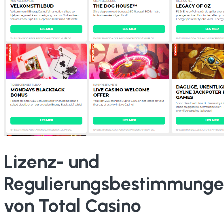
Lizenz- und
Regulierungsbestimmung
von Total Casino