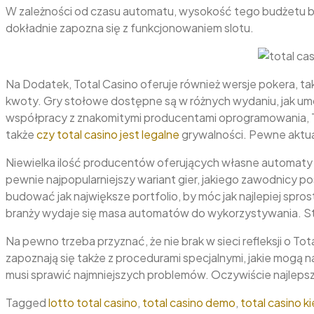
W zależności od czasu automatu, wysokość tego budżetu bę
dokładnie zapozna się z funkcjonowaniem slotu.
Na Dodatek, Total Casino oferuje również wersje pokera, ta
kwoty. Gry stołowe dostępne są w różnych wydaniu, jak umożl
współpracy z znakomitymi producentami oprogramowania, To
także
czy total casino jest legalne
grywalności. Pewne aktual
Niewielka ilość producentów oferujących własne automaty i
pewnie najpopularniejszy wariant gier, jakiego zawodnicy p
budować jak największe portfolio, by móc jak najlepiej s
branży wydaje się masa automatów do wykorzystywania. Str
Na pewno trzeba przyznać, że nie brak w sieci refleksji o To
zapoznają się także z procedurami specjalnymi, jakie mogą
musi sprawić najmniejszych problemów. Oczywiście najleps
Tagged
lotto total casino
,
total casino demo
,
total casino k