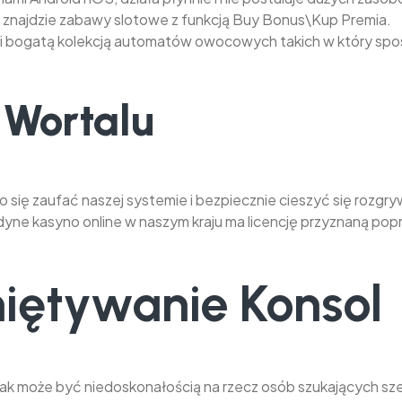
cz znajdzie zabawy slotowe z funkcją Buy Bonus\Kup Premia.
bogatą kolekcją automatów owocowych takich w który sposób
 Wortalu
ię zaufać naszej systemie i bezpiecznie cieszyć się rozgrywk
jedyne kasyno online w naszym kraju ma licencję przyznaną po
miętywanie Konsol
a, jak może być niedoskonałością na rzecz osób szukających 