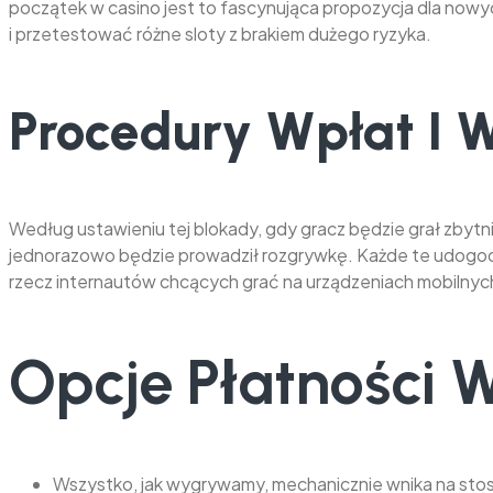
początek w casino jest to fascynująca propozycja dla nowy
i przetestować różne sloty z brakiem dużego ryzyka.
Procedury Wpłat I 
Według ustawieniu tej blokady, gdy gracz będzie grał zbytni
jednorazowo będzie prowadził rozgrywkę. Każde te udogodn
rzecz internautów chcących grać na urządzeniach mobilnych.
Opcje Płatności 
Wszystko, jak wygrywamy, mechanicznie wnika na stoso