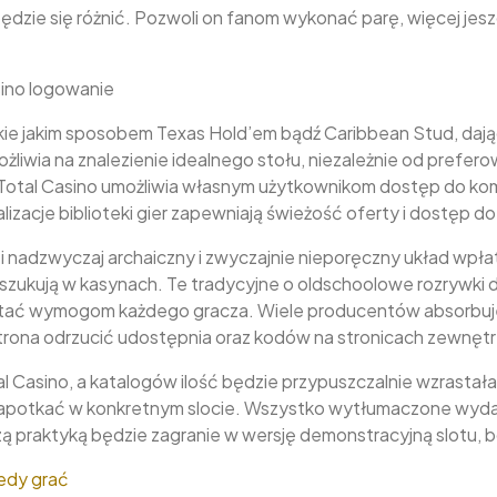
dzie się różnić. Pozwoli on fanom wykonać parę, więcej jes
kie jakim sposobem Texas Hold’em bądź Caribbean Stud, dając 
iwia na znalezienie idealnego stołu, niezależnie od preferow
tal Casino umożliwia własnym użytkownikom dostęp do kompu
izacje biblioteki gier zapewniają świeżość oferty i dostęp 
 nadzwyczaj archaiczny i zwyczajnie nieporęczny układ wpła
oszukują w kasynach. Te tradycyjne o oldschoolowe rozrywki d
prostać wymogom każdego gracza. Wiele producentów absorbuj
ona odrzucić udostępnia oraz kodów na stronicach zewnętrzn
tal Casino, a katalogów ilość będzie przypuszczalnie wzrastał
 napotkać w konkretnym slocie. Wszystko wytłumaczone wydaj
zą praktyką będzie zagranie w wersję demonstracyjną slotu,
iedy grać