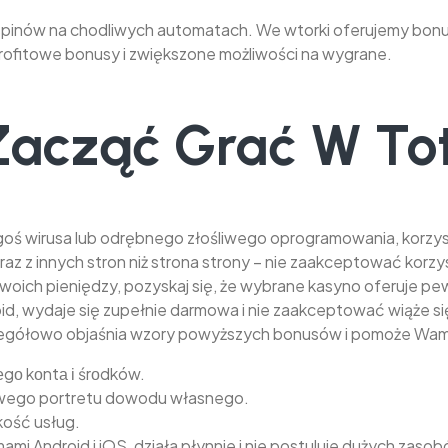
spinów na chodliwych automatach. We wtorki oferujemy bon
profitowe bonusy i zwiększone możliwości na wygrane.
acząć Grać W Tot
goś wirusa lub odrębnego złośliwego oprogramowania, korzysta
z z innych stron niż strona strony – nie zaakceptować korzys
woich pieniędzy, pozyskaj się, że wybrane kasyno oferuje pew
oid, wydaje się zupełnie darmowa i nie zaakceptować wiąże s
zegółowo objaśnia wzory powyższych bonusów i pomoże Wam 
gо kоntа і śrоdków.
owego portretu dowodu własnego.
kość usług.
ami Android i iOS, działa płynnie i nie postuluje dużych zaso