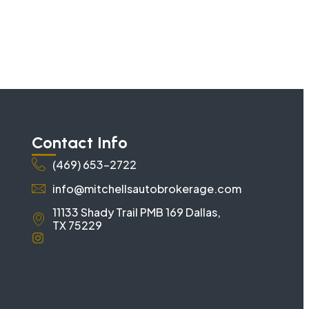
Contact Info
(469) 653-2722
info@mitchellsautobrokerage.com
11133 Shady Trail PMB 169 Dallas,
TX 75229