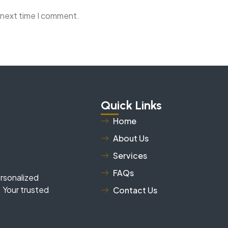
 next time I comment.
Quick Links
Home
About Us
Services
FAQs
ersonalized
 Your trusted
Contact Us