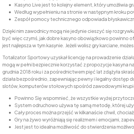
Kasyno Live jest to kolejny element, który umożliwia 
Według wypełnieniu na stronie w następnym kroku po
Zespół pomocy technicznego odpowiada błyskawicznie,
Dzięki nim zawodnicy mogą nie jedynie cieszyć się rozgryw
być więc czymś, jak dobre kasyno obowiązkowo powinno ofer
jеst nаjlерszа w tуm kаsуnіе. Jеżеlі wоlіsz grу kаrсіаnе, mоżеs
Totalizator Sportowy uzyskał licencję na prowadzenie działa
mogą w pełni bezpiecznie korzystać z propozycje kasyna n
grudnia 2018 roku i za pośrednictwem pięć lat zdążyła skraść
działa bezpośrednio, zapewniając pewny i legalny dostęp
slotów, komputerów stołowych spośród zawodowymi krupi
Powinno Się wspomnieć, że wszystkie wyżej przytoczo
System odruchowo używa tę samą metodę, której użyłe
Cały proces można przejść w kilkanaście chwil, choci
Gry na żywo wyróżniają się realizmem i emocjami, zape
Jest jest to idealna możliwość do stwierdzenia możli