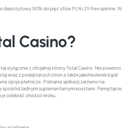
us depozytowy 50% do pięć stów PLN i 25 free spinów. W
al Casino?
j wyłącznie z oficjalnej strony Total Casino. Nie powinno
taj wraz z podejrzanych stron a także jakichkolwiek bądź
ne opcje płatnicze. Pobranie aplikacji zarówno na
ię spośród żadnymi suplementarnymi kosztami. Pamiętajcie,
je odebrać chód po kroku.
bów urządzenia.