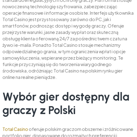
standardów regulacyjnych i ochronę graczy. Platforma stosuje
nowoczesną technologię szyfrowania, zabezpieczając
operacje finansowe i informacje osobiste. Interfejs użytkownika
Total Casino jest przystosowany zarówno do PC, jak i
smartfonów, podnosząc dostęp i wygodę graczy. Oferuje
przejrzyste warunki, jasne zasady wypłat oraz skuteczną
obsługę klienta oferowaną 24/7 za pośrednictwem czatu na
żywo i e-maila. Ponadto Total Casino stosuje mechanizmy
odpowiedzialnego grania, w tym ograniczenia wpłat i opcje
samowykluczenia, wspierane przez bieżący monitoring. Te
funkcje przyczyniają się do tworzenia wiarygodnego
środowiska, odróżniając Total Casino na polskim rynku gier
online na realne pieniądze.
Wybór gier dostępny dla
graczy z Polski
Total Casino
oferuje polskim graczom obszerne i zróżnicowane
portfolio gier, dopasowane do rozmaitych preferencji i