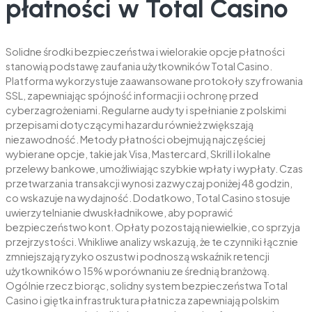
płatności w Total Casino
Solidne środki bezpieczeństwa i wielorakie opcje płatności
stanowią podstawę zaufania użytkowników Total Casino.
Platforma wykorzystuje zaawansowane protokoły szyfrowania
SSL, zapewniając spójność informacji i ochronę przed
cyberzagrożeniami. Regularne audyty i spełnianie z polskimi
przepisami dotyczącymi hazardu również zwiększają
niezawodność. Metody płatności obejmują najczęściej
wybierane opcje, takie jak Visa, Mastercard, Skrill i lokalne
przelewy bankowe, umożliwiając szybkie wpłaty i wypłaty. Czas
przetwarzania transakcji wynosi zazwyczaj poniżej 48 godzin,
co wskazuje na wydajność. Dodatkowo, Total Casino stosuje
uwierzytelnianie dwuskładnikowe, aby poprawić
bezpieczeństwo kont. Opłaty pozostają niewielkie, co sprzyja
przejrzystości. Wnikliwe analizy wskazują, że te czynniki łącznie
zmniejszają ryzyko oszustw i podnoszą wskaźnik retencji
użytkowników o 15% w porównaniu ze średnią branżową.
Ogólnie rzecz biorąc, solidny system bezpieczeństwa Total
Casino i giętka infrastruktura płatnicza zapewniają polskim