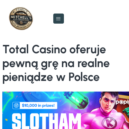
Total Casino oferuje
pewną grę na realne
pieniądze w Polsce