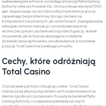
realne pieniądze w Polsce, posiadająca licencję Malta Gaming
Authority i silne szyfrowanie SSL. Strona oferuje więcej niż 1000
gier, dopasowując się do różnorodnych preferencji graczy,
zapewniając bezproblemowy dostęp zarówno na
komputerach stacjonarnych, jak i smartfonach. Zaangażowanie
w bezpieczeństwo transakcji i całodobowe wsparcie
techniczne zyskało zaufanie wśród polskich graczy. Jednak
zrozumienie, jak te funkcje wpływają na codzienne
doświadczenia użytkownika, umożliwia lepsze zrozumienie
pozycję Total Casino na rywalizującym rynku.
Cechy, które odróżniają
Total Casino
Chociaż wiele platform oferuje gry online, Total Casino
odznacza się silnym połączeniem cech zorientowanych na
klienta i zgodności z przepisami. Posiada zezwolenie Malta
Gaming Authority, co zapewnia spełnianie surowych