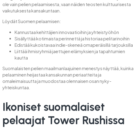
ole vain pelien pelaamisesta, vaan näiden teosten kulttuurisesta
vaikutuksesta kansakuntaan.
Löydät Suomen pelaamisen:
Kannustaa kehittäjien innovaatioihin ja yhteistyöhön
Sisällyttää kotimaista perinnettä ja historiaa pelitarinoihin
Edistää kukoistavaa indie-skeneä omaperäisillä tarjouksilla
Liittää ihmisryhmiä jaettujen elämyksien ja tapahtumien
kautta
Suomalaisten pelien maailmanlaajuinen menestys näyttää, kuinka
pelaaminen heijastaa kansakunnan periaatteita ja
omaleimaisuutta ja muodostaa olennaisen osan nyky-
yhteiskuntaa.
Ikoniset suomalaiset
pelaajat Tower Rushissa