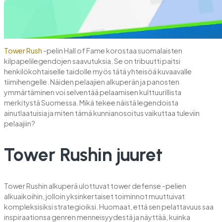
Tower Rush
-pelin Hall of Fame korostaa suomalaisten
kilpapelilegendojen saavutuksia. Se on tribuutti paitsi
henkilökohtaiselle taidolle myös tätä yhteisöä kuvaavalle
tiimihengelle. Näiden pelaajien alkuperän ja panosten
ymmärtäminen voi selventää pelaamisen kulttuurillista
merkitystä Suomessa. Mikä tekee näistä legendoista
ainutlaatuisia ja miten tämä kunnianosoitus vaikuttaa tuleviin
pelaajiin?
Tower Rushin juuret
Tower Rushin alkuperä ulottuvat tower defense -pelien
alkuaikoihin, jolloin yksinkertaiset toiminnot muuttuivat
kompleksisiksi strategioiksi. Huomaat, että sen pelattavuus saa
inspiraationsa genren menneisyydestä ja näyttää, kuinka