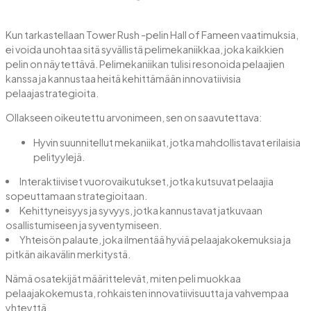
Kun tarkastellaan Tower Rush -pelin Hall of Fameen vaatimuksia,
ei voida unohtaa sitä syvällistä pelimekaniikkaa, joka kaikkien
pelin on näytettävä. Pelimekaniikan tulisi resonoida pelaajien
kanssa ja kannustaa heitä kehittämään innovatiivisia
pelaajastrategioita.
Ollakseen oikeutettu arvonimeen, sen on saavutettava:
Hyvin suunnitellut mekaniikat, jotka mahdollistavat erilaisia
pelityylejä.
Interaktiiviset vuorovaikutukset, jotka kutsuvat pelaajia
sopeuttamaan strategioitaan.
Kehittyneisyys ja syvyys, jotka kannustavat jatkuvaan
osallistumiseen ja syventymiseen.
Yhteisön palaute, joka ilmentää hyviä pelaajakokemuksia ja
pitkän aikavälin merkitystä.
Nämä osatekijät määrittelevät, miten peli muokkaa
pelaajakokemusta, rohkaisten innovatiivisuutta ja vahvempaa
yhteyttä.