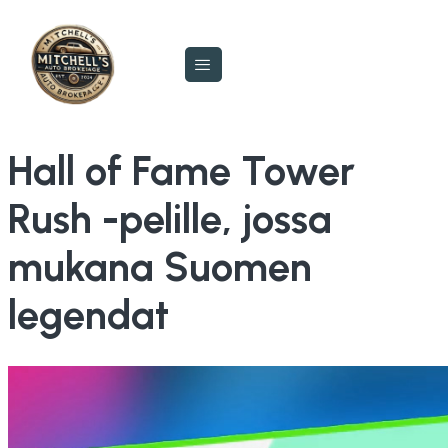
Hall of Fame Tower
Rush -pelille, jossa
mukana Suomen
legendat