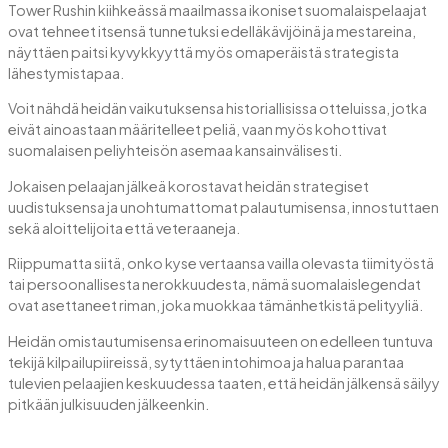
Tower Rushin kiihkeässä maailmassa ikoniset suomalaispelaajat
ovat tehneet itsensä tunnetuksi edelläkävijöinä ja mestareina,
näyttäen paitsi kyvykkyyttä myös omaperäistä strategista
lähestymistapaa.
Voit nähdä heidän vaikutuksensa historiallisissa otteluissa, jotka
eivät ainoastaan määritelleet peliä, vaan myös kohottivat
suomalaisen peliyhteisön asemaa kansainvälisesti.
Jokaisen pelaajan jälkeä korostavat heidän strategiset
uudistuksensa ja unohtumattomat palautumisensa, innostuttaen
sekä aloittelijoita että veteraaneja.
Riippumatta siitä, onko kyse vertaansa vailla olevasta tiimityöstä
tai persoonallisesta nerokkuudesta, nämä suomalaislegendat
ovat asettaneet riman, joka muokkaa tämänhetkistä pelityyliä.
Heidän omistautumisensa erinomaisuuteen on edelleen tuntuva
tekijä kilpailupiireissä, sytyttäen intohimoa ja halua parantaa
tulevien pelaajien keskuudessa taaten, että heidän jälkensä säilyy
pitkään julkisuuden jälkeenkin.