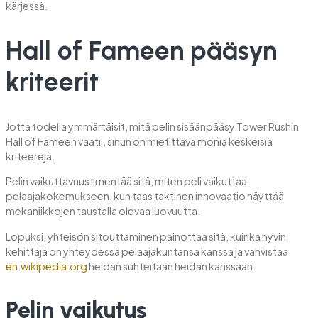
kärjessä.
Hall of Fameen pääsyn
kriteerit
Jotta todella ymmärtäisit, mitä pelin sisäänpääsy Tower Rushin
Hall of Fameen vaatii, sinun on mietittävä monia keskeisiä
kriteerejä.
Pelin vaikuttavuus ilmentää sitä, miten peli vaikuttaa
pelaajakokemukseen, kun taas taktinen innovaatio näyttää
mekaniikkojen taustalla olevaa luovuutta.
Lopuksi, yhteisön sitouttaminen painottaa sitä, kuinka hyvin
kehittäjä on yhteydessä pelaajakuntansa kanssa ja vahvistaa
en.wikipedia.org
heidän suhteitaan heidän kanssaan.
Pelin vaikutus