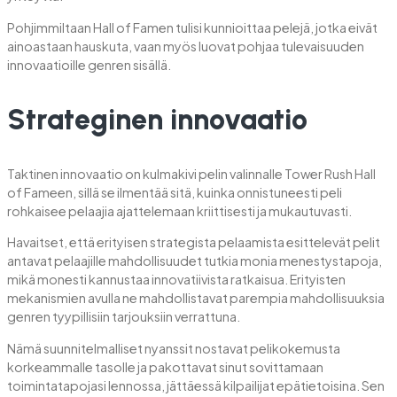
Pohjimmiltaan Hall of Famen tulisi kunnioittaa pelejä, jotka eivät
ainoastaan hauskuta, vaan myös luovat pohjaa tulevaisuuden
innovaatioille genren sisällä.
Strateginen innovaatio
Taktinen innovaatio on kulmakivi pelin valinnalle Tower Rush Hall
of Fameen, sillä se ilmentää sitä, kuinka onnistuneesti peli
rohkaisee pelaajia ajattelemaan kriittisesti ja mukautuvasti.
Havaitset, että erityisen strategista pelaamista esittelevät pelit
antavat pelaajille mahdollisuudet tutkia monia menestystapoja,
mikä monesti kannustaa innovatiivista ratkaisua. Erityisten
mekanismien avulla ne mahdollistavat parempia mahdollisuuksia
genren tyypillisiin tarjouksiin verrattuna.
Nämä suunnitelmalliset nyanssit nostavat pelikokemusta
korkeammalle tasolle ja pakottavat sinut sovittamaan
toimintatapojasi lennossa, jättäessä kilpailijat epätietoisina. Sen