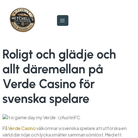
Roligt och glädje och
allt däremellan på
Verde Casino för
svenska spelare
På
Verde Casino
välkomnar vi svenska spelare att utforska en
värld där nöje och lycka smälter samman sömlöst. Med ett