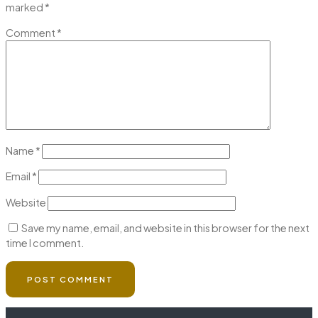
marked
*
Comment
*
Name
*
Email
*
Website
Save my name, email, and website in this browser for the next
time I comment.