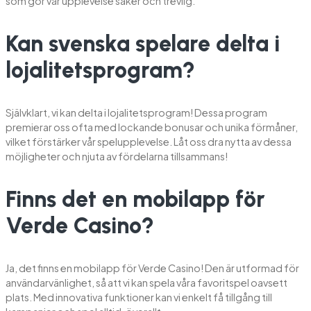
som gör vår upplevelse säker och trevlig.
Kan svenska spelare delta i
lojalitetsprogram?
Självklart, vi kan delta i lojalitetsprogram! Dessa program
premierar oss ofta med lockande bonusar och unika förmåner,
vilket förstärker vår spelupplevelse. Låt oss dra nytta av dessa
möjligheter och njuta av fördelarna tillsammans!
Finns det en mobilapp för
Verde Casino?
Ja, det finns en mobilapp för Verde Casino! Den är utformad för
användarvänlighet, så att vi kan spela våra favoritspel oavsett
plats. Med innovativa funktioner kan vi enkelt få tillgång till