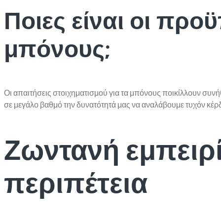
Ποιες είναι οι προ
μπόνους;
Οι απαιτήσεις στοιχηματισμού για τα μπόνους ποικίλλουν συ
σε μεγάλο βαθμό την δυνατότητά μας να αναλάβουμε τυχόν κέ
Ζωντανή εμπειρί
περιπέτεια