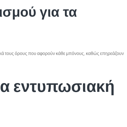
ισμού για τα
τικά τους όρους που αφορούν κάθε μπόνους, καθώς επηρεάζουν
μια εντυπωσιακή