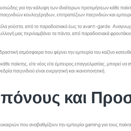
 ουσιώδης για την κάλυψη των ιδιαίτερων προτιμήσεων κάθε παίκ
 παιχνιδιών κουλοχέρηδων, επιτραπέζιων παιχνιδιών και εμπειρι
οικίλα γούστα, από το παραδοσιακό έως το avant-garde. Αναγνω
η συλλογή μας περιλαμβάνει τα πάντα, από παραδοσιακά φρουτάκ
αδραστική ατμόσφαιρα που φέρνει την εμπειρία του καζίνο κατευθ
κάθε παίκτης, είτε νέος είτε έμπειρος επαγγελματίας, μπορεί να α
ία παιχνιδιού είναι ενεργητική και ικανοποιητική.
πόνους και Προ
ευκαιριών που αναβαθμίζουν την εμπειρία gaming για τους παίκτ