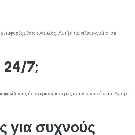
εταφορές μέσω τράπεζας. Αυτή η ποικιλία εγγυάται ότι
 24/7;
ασφαλίζοντας ότι τα ερωτήματά μας απαντώνται άμεσα. Αυτή η
 για συχνούς