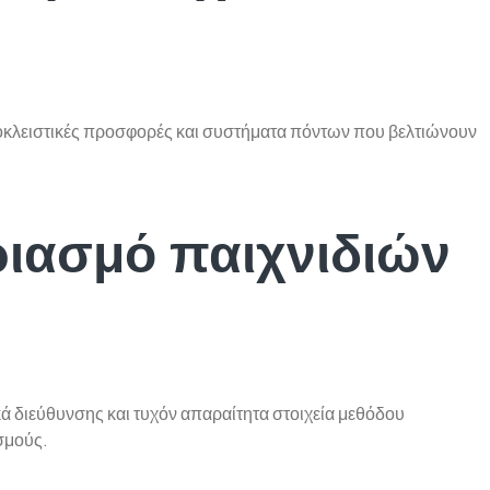
ποκλειστικές προσφορές και συστήματα πόντων που βελτιώνουν
ιασμό παιχνιδιών
ά διεύθυνσης και τυχόν απαραίτητα στοιχεία μεθόδου
σμούς.