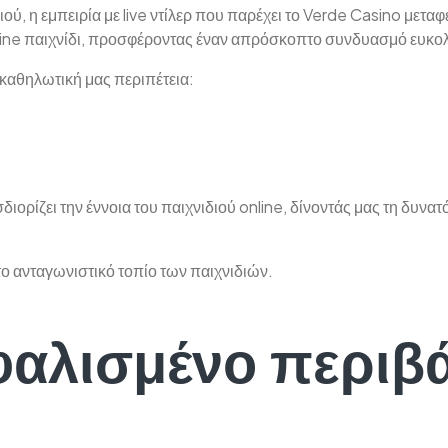
ού, η εμπειρία με live ντίλερ που παρέχει το Verde Casino μετα
line παιχνίδι, προσφέροντας έναν απρόσκοπτο συνδυασμό ευκολ
 καθηλωτική μας περιπέτεια:
διορίζει την έννοια του παιχνιδιού online, δίνοντάς μας τη δυ
το ανταγωνιστικό τοπίο των παιχνιδιών.
φαλισμένο περιβά