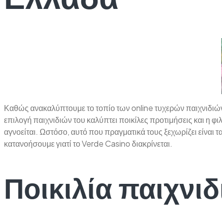
Καθώς ανακαλύπτουμε το τοπίο των online τυχερών παιχνιδιώ
επιλογή παιχνιδιών του καλύπτει ποικίλες προτιμήσεις και η φ
αγνοείται. Ωστόσο, αυτό που πραγματικά τους ξεχωρίζει είναι τ
κατανοήσουμε γιατί το Verde Casino διακρίνεται.
Ποικιλία παιχνιδ