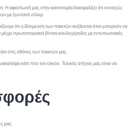
τη. Η αφοσίωσή μας στην καινοτομία διασφαλίζει ότι συνεχώς
ών με ζωντανό ντίλερ.
ρίζουμε ότι η δέσμευση των παικτών αυξάνεται όταν μπορούν να
ια μέχρι πρωτοποριακά βίντεο κουλοχέρηδες με εντυπωσιακές
είαν στις οθόνες των παικτών μας.
νακαλύψει κάτι που τον ελκύει. Τελικός στόχος μας είναι να
σφορές
ες μας.