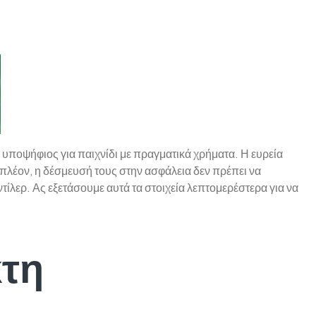
υποψήφιος για παιχνίδι με πραγματικά χρήματα. Η ευρεία
ιπλέον, η δέσμευσή τους στην ασφάλεια δεν πρέπει να
ντίλερ. Ας εξετάσουμε αυτά τα στοιχεία λεπτομερέστερα για να
κτη