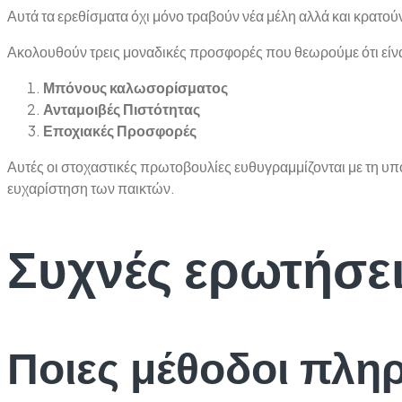
Αυτά τα ερεθίσματα όχι μόνο τραβούν νέα μέλη αλλά και κρατού
Ακολουθούν τρεις μοναδικές προσφορές που θεωρούμε ότι είνα
Μπόνους καλωσορίσματος
Ανταμοιβές Πιστότητας
Εποχιακές Προσφορές
Αυτές οι στοχαστικές πρωτοβουλίες ευθυγραμμίζονται με τη υπ
ευχαρίστηση των παικτών.
Συχνές ερωτήσε
Ποιες μέθοδοι πληρ