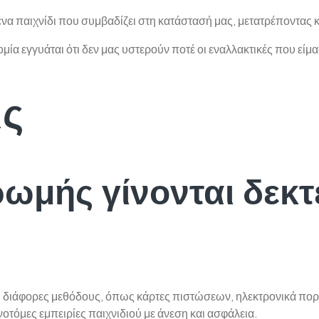
ένα παιχνίδι που συμβαδίζει στη κατάστασή μας, μετατρέποντας κ
ία εγγυάται ότι δεν μας υστερούν ποτέ οι εναλλακτικές που είμ
ις
ωμής γίνονται δεκτέ
διάφορες μεθόδους, όπως κάρτες πιστώσεων, ηλεκτρονικά πορτοφ
οτόμες εμπειρίες παιχνιδιού με άνεση και ασφάλεια.