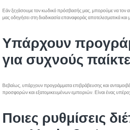
Εάν ξεχάσουμε τον κωδικό πρόσβασής μας, μπορούμε να τον α
μας οδηγήσει στη διαδικασία επαναφοράς αποτελεσματικά και 
Υπάρχουν προγράμ
για συχνούς παίκτε
Βεβαίως, υπάρχουν προγράμματα επιβράβευσης και ανταμοιβές
προσφορών και εξατομικευμένων εμπειριών. Είναι ένας υπέροχο
Ποιες ρυθμίσεις δι