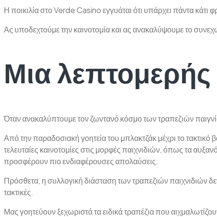
Η ποικιλία στο Verde Casino εγγυάται ότι υπάρχει πάντα κάτι φ
Ας υποδεχτούμε την καινοτομία και ας ανακαλύψουμε το συνε
Μια λεπτομερής 
Όταν ανακαλύπτουμε τον ζωντανό κόσμο των τραπεζιών παιγνί
Από την παραδοσιακή γοητεία του μπλακτζάκ μέχρι το τακτικό 
τελευταίες καινοτομίες στις μορφές παιχνιδιών, όπως τα αυξαν
προσφέρουν πιο ενδιαφέρουσες απολαύσεις.
Πρόσθετα, η συλλογική διάσταση των τραπεζιών παιχνιδιών δεν μ
τακτικές.
Μας γοητεύουν ξεχωριστά τα ειδικά τραπέζια που αιχμαλωτίζουν