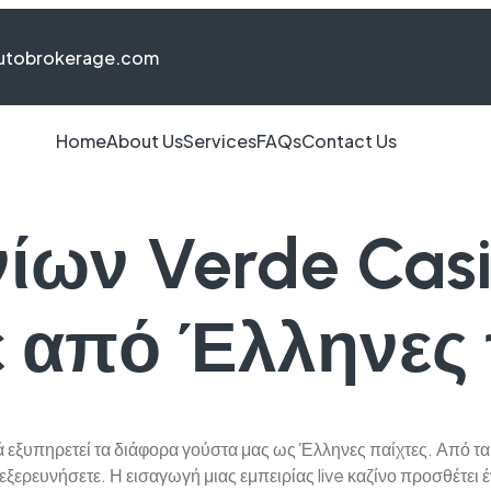
autobrokerage.com
Home
About Us
Services
FAQs
Contact Us
ίων Verde Cas
 από Έλληνες 
 εξυπηρετεί τα διάφορα γούστα μας ως Έλληνες παίχτες. Από τα 
εξερευνήσετε. Η εισαγωγή μιας εμπειρίας live καζίνο προσθέτει 