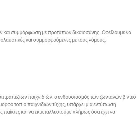
τών και συμμόρφωση με προτύπων δικαιοσύνης. Οφείλουμε να
 απολαυστικές και συμμορφούμενες με τους νόμους.
ν επιτραπέζιων παιχνιδιών, ο ενθουσιασμός των ζωντανών βίντεο
όμορφο τοπίο παιχνιδιών τύχης, υπάρχει μια εντύπωση
ς παίκτες και να εκμεταλλευτούμε πλήρως όσα έχει να