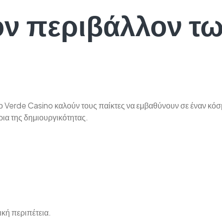
ν περιβάλλον τω
ο Verde Casino καλούν τους παίκτες να εμβαθύνουν σε έναν κό
ρια της δημιουργικότητας.
κή περιπέτεια.