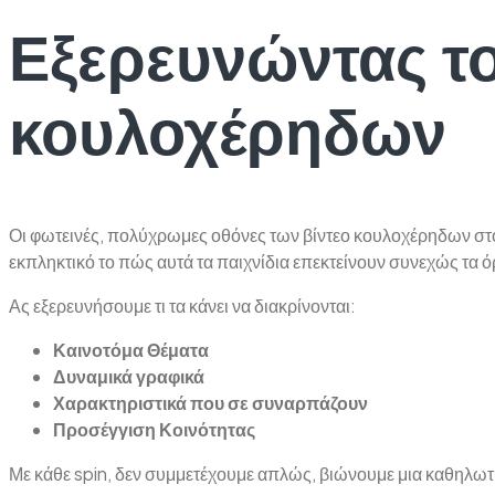
Εξερευνώντας το
κουλοχέρηδων
Οι φωτεινές, πολύχρωμες οθόνες των βίντεο κουλοχέρηδων στ
εκπληκτικό το πώς αυτά τα παιχνίδια επεκτείνουν συνεχώς τα ό
Ας εξερευνήσουμε τι τα κάνει να διακρίνονται:
Καινοτόμα Θέματα
Δυναμικά γραφικά
Χαρακτηριστικά που σε συναρπάζουν
Προσέγγιση Κοινότητας
Με κάθε spin, δεν συμμετέχουμε απλώς, βιώνουμε μια καθηλωτι