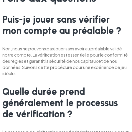
Puis-je jouer sans vérifier
mon compte au préalable ?
Non, nous ne pouvons pas jouer sans avoir au préalable validé
notre compte. La vérification est essentielle pour le conformité
des règles et garantit la sécurité de nos capitaux et de nos
données. Suivons cette procédure pour une expérience de jeu
idéale.
Quelle durée prend
généralement le processus
de vérification ?