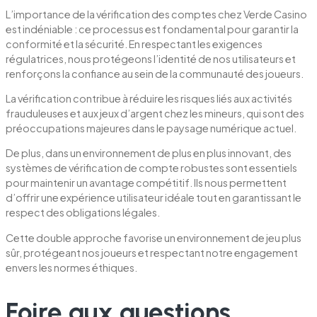
L’importance de la vérification des comptes chez Verde Casino
est indéniable : ce processus est fondamental pour garantir la
conformité et la sécurité. En respectant les exigences
régulatrices, nous protégeons l’identité de nos utilisateurs et
renforçons la confiance au sein de la communauté des joueurs.
La vérification contribue à réduire les risques liés aux activités
frauduleuses et aux jeux d’argent chez les mineurs, qui sont des
préoccupations majeures dans le paysage numérique actuel.
De plus, dans un environnement de plus en plus innovant, des
systèmes de vérification de compte robustes sont essentiels
pour maintenir un avantage compétitif. Ils nous permettent
d’offrir une expérience utilisateur idéale tout en garantissant le
respect des obligations légales.
Cette double approche favorise un environnement de jeu plus
sûr, protégeant nos joueurs et respectant notre engagement
envers les normes éthiques.
Foire aux questions