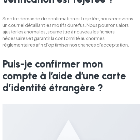
Si notre demande de confirmation est rejetée, nous recevrons
un courriel détaillant les motifs du refus. Nous pourrons alors
ajuster les anomalies, soumettre à nouveau les fichiers
nécessaires et garantir la conformité aux normes
réglementaires afin d’optimiser nos chances d’acceptation.
Puis-je confirmer mon
compte à l’aide d’une carte
d’identité étrangère ?