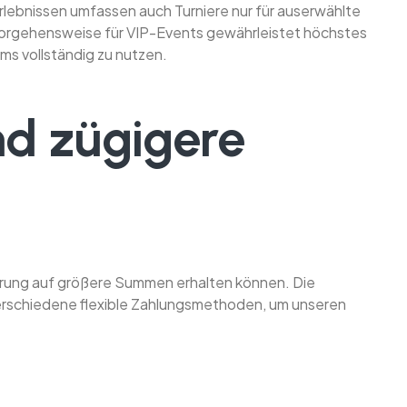
lebnissen umfassen auch Turniere nur für auserwählte
e Vorgehensweise für VIP-Events gewährleistet höchstes
ms vollständig zu nutzen.
nd zügigere
gerung auf größere Summen erhalten können. Die
 verschiedene flexible Zahlungsmethoden, um unseren