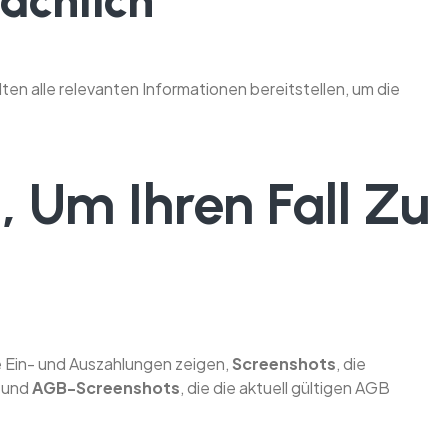
lten alle relevanten Informationen bereitstellen, um die
 Um Ihren Fall Zu
ie Ein- und Auszahlungen zeigen,
Screenshots
, die
, und
AGB-Screenshots
, die die aktuell gültigen AGB