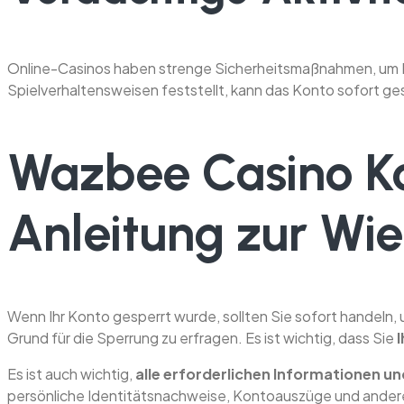
Online-Casinos haben strenge Sicherheitsmaßnahmen, um B
Spielverhaltensweisen feststellt, kann das Konto sofort ges
Wazbee Casino Kon
Anleitung zur Wie
Wenn Ihr Konto gesperrt wurde, sollten Sie sofort handeln, u
Grund für die Sperrung zu erfragen. Es ist wichtig, dass Sie
I
Es ist auch wichtig,
alle erforderlichen Informationen u
persönliche Identitätsnachweise, Kontoauszüge und ander