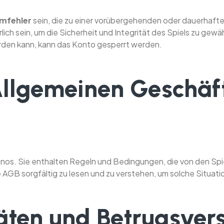
emfehler
sein, die zu einer vorübergehenden oder dauerhaften
lich sein, um die Sicherheit und Integrität des Spiels zu gew
erden kann, kann das Konto gesperrt werden.
Allgemeinen Geschä
nos. Sie enthalten Regeln und Bedingungen, die von den Spie
ie AGB sorgfältig zu lesen und zu verstehen, um solche Situat
täten und Betrugsver