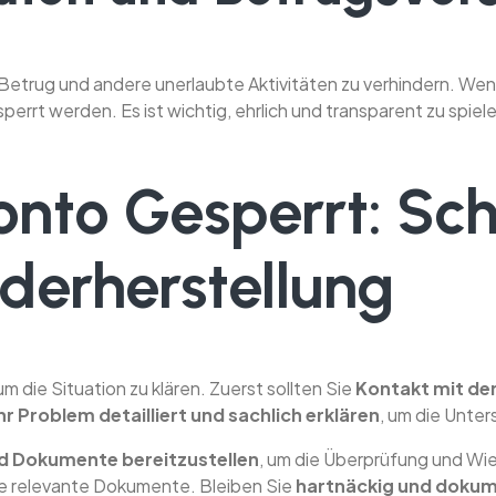
etrug und andere unerlaubte Aktivitäten zu verhindern. We
perrt werden. Es ist wichtig, ehrlich und transparent zu spie
to Gesperrt: Schr
derherstellung
m die Situation zu klären. Zuerst sollten Sie
Kontakt mit d
hr Problem detailliert und sachlich erklären
, um die Unte
nd Dokumente bereitzustellen
, um die Überprüfung und Wi
e relevante Dokumente. Bleiben Sie
hartnäckig und dokum