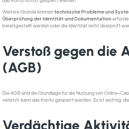
das Konto sofort gesperrt werden.
Weitere Gründe können
technische Probleme und Syst
Überprüfung der Identität und Dokumentation
erforder
bereitgestellt werden oder die Identität nicht überprüft w
Verstoß gegen die 
(AGB)
Die AGB sind die Grundlage für die Nutzung von Online-Casi
verletzt, kann das Konto gesperrt werden. Es ist wichtig, d
Verdächtige Aktivi