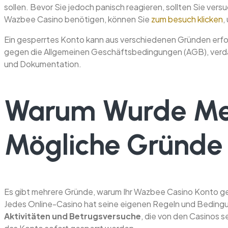
sollen. Bevor Sie jedoch panisch reagieren, sollten Sie ver
Wazbee Casino benötigen, können Sie
zum besuch klicken
,
Ein gesperrtes Konto kann aus verschiedenen Gründen erfol
gegen die Allgemeinen Geschäftsbedingungen (AGB), verdäc
und Dokumentation.
Warum Wurde Mei
Mögliche Gründe
Es gibt mehrere Gründe, warum Ihr Wazbee Casino Konto ge
Jedes Online-Casino hat seine eigenen Regeln und Bedingu
Aktivitäten und Betrugsversuche
, die von den Casinos 