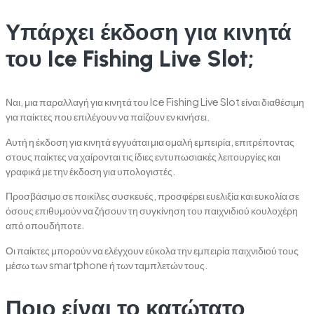
Υπάρχει έκδοση για κινητά
του Ice Fishing Live Slot;
Ναι, μια παραλλαγή για κινητά του Ice Fishing Live Slot είναι διαθέσιμη
για παίκτες που επιλέγουν να παίζουν εν κινήσει.
Αυτή η έκδοση για κινητά εγγυάται μια ομαλή εμπειρία, επιτρέποντας
στους παίκτες να χαίρονται τις ίδιες εντυπωσιακές λειτουργίες και
γραφικά με την έκδοση για υπολογιστές.
Προσβάσιμο σε ποικίλες συσκευές, προσφέρει ευελιξία και ευκολία σε
όσους επιθυμούν να ζήσουν τη συγκίνηση του παιχνιδιού κουλοχέρη
από οπουδήποτε.
Οι παίκτες μπορούν να ελέγχουν εύκολα την εμπειρία παιχνιδιού τους
μέσω των smartphone ή των ταμπλετών τους.
Ποιο είναι το κατώτατο