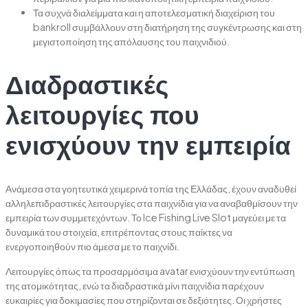
Τα συχνά διαλείμματα και η αποτελεσματική διαχείριση του
bankroll συμβάλλουν στη διατήρηση της συγκέντρωσης και στη
μεγιστοποίηση της απόλαυσης του παιχνιδιού.
Διαδραστικές
λειτουργίες που
ενισχύουν την εμπειρία
Ανάμεσα στα γοητευτικά χειμερινά τοπία της Ελλάδας, έχουν αναδυθεί
αλληλεπιδραστικές λειτουργίες στα παιχνίδια για να αναβαθμίσουν την
εμπειρία των συμμετεχόντων. Το Ice Fishing Live Slot μαγεύει με τα
δυναμικά του στοιχεία, επιτρέποντας στους παίκτες να
ενεργοποιηθούν πιο άμεσα με το παιχνίδι.
Λειτουργίες όπως τα προσαρμόσιμα avatar ενισχύουν την εντύπωση
της ατομικότητας, ενώ τα διαδραστικά μίνι παιχνίδια παρέχουν
ευκαιρίες για δοκιμασίες που στηρίζονται σε δεξιότητες. Οι χρήστες