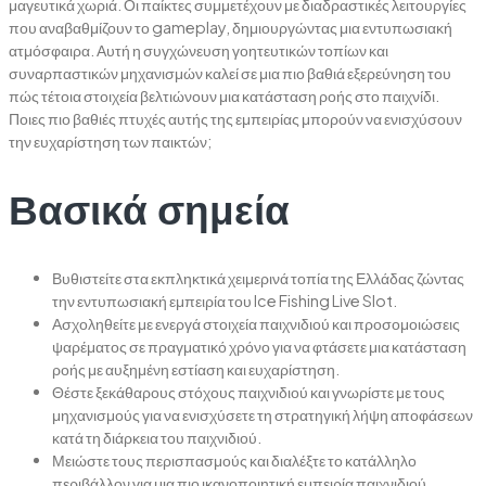
μαγευτικά χωριά. Οι παίκτες συμμετέχουν με διαδραστικές λειτουργίες
που αναβαθμίζουν το gameplay, δημιουργώντας μια εντυπωσιακή
ατμόσφαιρα. Αυτή η συγχώνευση γοητευτικών τοπίων και
συναρπαστικών μηχανισμών καλεί σε μια πιο βαθιά εξερεύνηση του
πώς τέτοια στοιχεία βελτιώνουν μια κατάσταση ροής στο παιχνίδι.
Ποιες πιο βαθιές πτυχές αυτής της εμπειρίας μπορούν να ενισχύσουν
την ευχαρίστηση των παικτών;
Βασικά σημεία
Βυθιστείτε στα εκπληκτικά χειμερινά τοπία της Ελλάδας ζώντας
την εντυπωσιακή εμπειρία του Ice Fishing Live Slot.
Ασχοληθείτε με ενεργά στοιχεία παιχνιδιού και προσομοιώσεις
ψαρέματος σε πραγματικό χρόνο για να φτάσετε μια κατάσταση
ροής με αυξημένη εστίαση και ευχαρίστηση.
Θέστε ξεκάθαρους στόχους παιχνιδιού και γνωρίστε με τους
μηχανισμούς για να ενισχύσετε τη στρατηγική λήψη αποφάσεων
κατά τη διάρκεια του παιχνιδιού.
Μειώστε τους περισπασμούς και διαλέξτε το κατάλληλο
περιβάλλον για μια πιο ικανοποιητική εμπειρία παιχνιδιού.