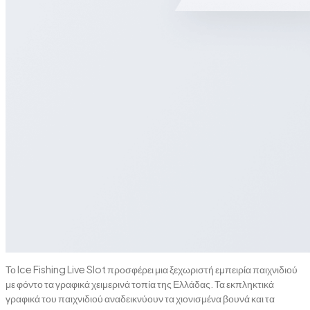
Το Ice Fishing Live Slot προσφέρει μια ξεχωριστή εμπειρία παιχνιδιού
με φόντο τα γραφικά χειμερινά τοπία της Ελλάδας. Τα εκπληκτικά
γραφικά του παιχνιδιού αναδεικνύουν τα χιονισμένα βουνά και τα