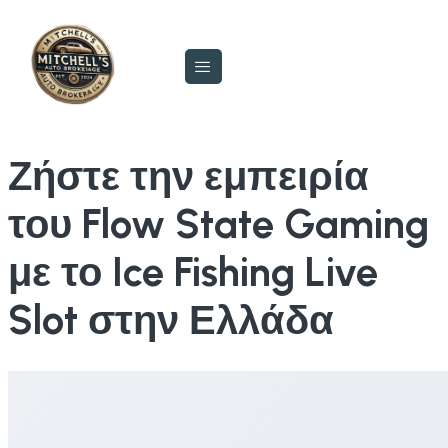
Ζήστε την εμπειρία
του Flow State Gaming
με το Ice Fishing Live
Slot στην Ελλάδα