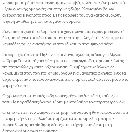
χώρας μετατρέπονται σε έναν ήσυχο καμβά, τονίζοντας ένα μοναδικό
μίγμα φυσικής ομορφιάς και ιστορικής έλξης. Χιονισμένα βουνά
ανέρχονται μεγαλοπρεπώς, με τις κορυφές τους να κατασκευάζουν
ισχυρή αντίθεση με τον καταγάλανο ουρανό.
Ζωγραφικά χωριά, καλυμμένα στα χιονισμένα, παρέχουν μια εικονική
θέα, με πέτρινα σπιτάκια σκορπισμένα στην πλαγιά του λόφου, με τις
καμινάδες τους να εκπέμπουν απαλό καπνό στον ψυχρό αέρα.
Σε περιοχές όπως το Πήλιον και τα Ζαγοροχώρια, οι διαυγείς λίμνες
καθρεφτίζουν την άγρια φύση που τις περιτριγυρίζει, προσκαλώντας
την περισυλλογή και την εξερεύνηση. Οι εμβληματικοί ελαιώνες,
καλυμμένοι στον παγετό, δημιουργούν ένα μαγευτικό σκηνικό, ενώ τα
αρχαία ερείπια αποτελούν αναλαμπές ιστορίας, φωλιασμένες μέσα στο
χειμερινό τοπίο.
Οι χρονικές εορταστικές εκδηλώσεις φέρνουν ζωντάνια, καθώς οι
τοπικές παραδόσεις ζωντανεύουν με υπόβαθρο το αστραφτερό χιόνι.
Οι επισκέπτες που ψάχνουν μια ήρεμη απόδραση θα ανακαλύψουν ότι
η χειμερινή θέα της Ελλάδας παρέχει μια απαράμιλλη εμπειρία –
προκαλώντας μια αίσθηση δέους και μια ήρεμη σύνδεση με τη
διαχρονική ομορφιά της φύσης.